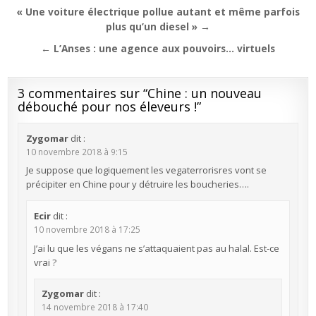
Navigation
« Une voiture électrique pollue autant et même parfois
de
plus qu’un diesel » →
l’article
← L’Anses : une agence aux pouvoirs… virtuels
3 commentaires sur “
Chine : un nouveau
débouché pour nos éleveurs !
”
Zygomar
dit :
10 novembre 2018 à 9:15
Je suppose que logiquement les vegaterrorisres vont se
précipiter en Chine pour y détruire les boucheries….
Ecir
dit :
10 novembre 2018 à 17:25
J’ai lu que les végans ne s’attaquaient pas au halal. Est-ce
vrai ?
Zygomar
dit :
14 novembre 2018 à 17:40