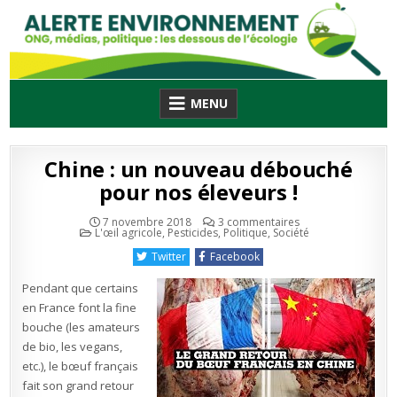
Skip
to
content
MENU
Chine : un nouveau débouché
pour nos éleveurs !
sur
7 novembre 2018
3 commentaires
Publié
Chine
L'œil agricole
,
Pesticides
,
Politique
,
Société
en
:
un
Twitter
Facebook
nouveau
débouché
pour
Pendant que certains
nos
éleveurs
en France font la fine
!
bouche (les amateurs
de bio, les vegans,
etc.), le bœuf français
fait son grand retour