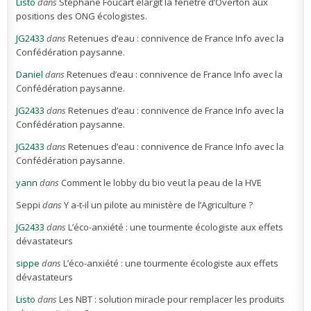
Listo
dans
Stéphane Foucart élargit la fenêtre d’Overton aux
positions des ONG écologistes.
JG2433
dans
Retenues d’eau : connivence de France Info avec la
Confédération paysanne.
Daniel
dans
Retenues d’eau : connivence de France Info avec la
Confédération paysanne.
JG2433
dans
Retenues d’eau : connivence de France Info avec la
Confédération paysanne.
JG2433
dans
Retenues d’eau : connivence de France Info avec la
Confédération paysanne.
yann
dans
Comment le lobby du bio veut la peau de la HVE
Seppi
dans
Y a-t-il un pilote au ministère de l’Agriculture ?
JG2433
dans
L’éco-anxiété : une tourmente écologiste aux effets
dévastateurs
sippe
dans
L’éco-anxiété : une tourmente écologiste aux effets
dévastateurs
Listo
dans
Les NBT : solution miracle pour remplacer les produits