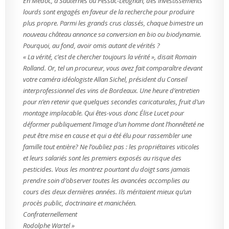
En Médoc, à Sauternes ou Pessac-Léognan, des investissements
lourds sont engagés en faveur de la recherche pour produire
plus propre. Parmi les grands crus classés, chaque bimestre un
nouveau château annonce sa conversion en bio ou biodynamie.
Pourquoi, au fond, avoir omis autant de vérités ?
« La vérité, c’est de chercher toujours la vérité », disait Romain
Rolland. Or, tel un procureur, vous avez fait comparaître devant
votre caméra idéologiste Allan Sichel, président du Conseil
interprofessionnel des vins de Bordeaux. Une heure d’entretien
pour n’en retenir que quelques secondes caricaturales, fruit d’un
montage implacable. Qui êtes-vous donc Élise Lucet pour
déformer publiquement l’image d’un homme dont l’honnêteté ne
peut être mise en cause et qui a été élu pour rassembler une
famille tout entière? Ne l’oubliez pas : les propriétaires viticoles
et leurs salariés sont les premiers exposés au risque des
pesticides. Vous les montrez pourtant du doigt sans jamais
prendre soin d’observer toutes les avancées accomplies au
cours des deux dernières années. Ils méritaient mieux qu’un
procès public, doctrinaire et manichéen.
Confraternellement
Rodolphe Wartel »