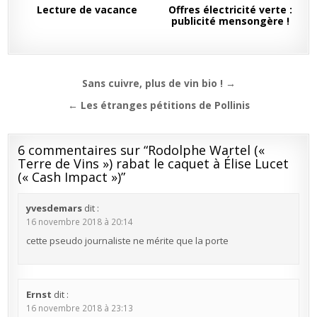
Lecture de vacance
Offres électricité verte :
publicité mensongère !
Navigation
Sans cuivre, plus de vin bio ! →
de
← Les étranges pétitions de Pollinis
l’article
6 commentaires sur “
Rodolphe Wartel («
Terre de Vins ») rabat le caquet à Élise Lucet
(« Cash Impact »)
”
yvesdemars
dit :
16 novembre 2018 à 20:14
cette pseudo journaliste ne mérite que la porte
Ernst
dit :
16 novembre 2018 à 23:13