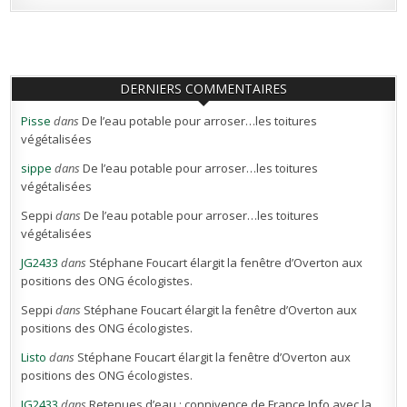
DERNIERS COMMENTAIRES
Pisse
dans
De l’eau potable pour arroser…les toitures
végétalisées
sippe
dans
De l’eau potable pour arroser…les toitures
végétalisées
Seppi
dans
De l’eau potable pour arroser…les toitures
végétalisées
JG2433
dans
Stéphane Foucart élargit la fenêtre d’Overton aux
positions des ONG écologistes.
Seppi
dans
Stéphane Foucart élargit la fenêtre d’Overton aux
positions des ONG écologistes.
Listo
dans
Stéphane Foucart élargit la fenêtre d’Overton aux
positions des ONG écologistes.
JG2433
dans
Retenues d’eau : connivence de France Info avec la