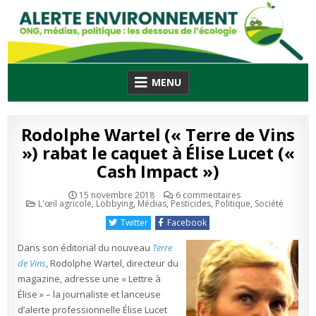
Skip
to
content
MENU
Rodolphe Wartel (« Terre de Vins
») rabat le caquet à Élise Lucet («
Cash Impact »)
sur
15 novembre 2018
6 commentaires
Publié
Rodolphe
L'œil agricole
,
Lobbying
,
Médias
,
Pesticides
,
Politique
,
Société
en
Wartel
(«
Twitter
Facebook
Terre
de
Vins
Dans son éditorial du nouveau
Terre
»)
rabat
de Vins
, Rodolphe Wartel, directeur du
le
magazine, adresse une « Lettre à
caquet
à
Élise » – la journaliste et lanceuse
Élise
Lucet
d’alerte professionnelle Élise Lucet
(«