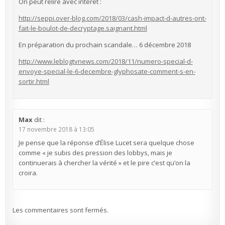
On peut relire avec intérêt :
http://seppi.over-blog.com/2018/03/cash-impact-d-autres-ont-
fait-le-boulot-de-decryptage.saignant.html
En préparation du prochain scandale… 6 décembre 2018
http://www.leblogtvnews.com/2018/11/numero-special-d-
envoye-special-le-6-decembre-glyphosate-comment-s-en-
sortir.html
Max
dit :
17 novembre 2018 à 13:05
Je pense que la réponse d’Élise Lucet sera quelque chose
comme « je subis des pression des lobbys, mais je
continuerais à chercher la vérité » et le pire c’est qu’on la
croira.
Les commentaires sont fermés.