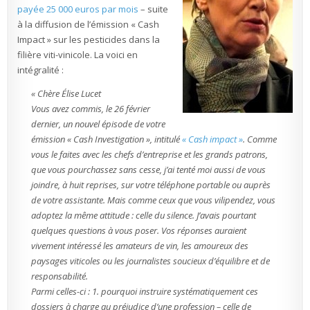
Cash
payée 25 000 euros par mois
– suite
Impact
»)
à la diffusion de l’émission « Cash
Impact » sur les pesticides dans la
filière viti-vinicole. La voici en
intégralité :
« Chère Élise Lucet
Vous avez commis, le 26 février
dernier, un nouvel épisode de votre
émission « Cash Investigation », intitulé
« Cash impact »
. Comme
vous le faites avec les chefs d’entreprise et les grands patrons,
que vous pourchassez sans cesse, j’ai tenté moi aussi de vous
joindre, à huit reprises, sur votre téléphone portable ou auprès
de votre assistante. Mais comme ceux que vous vilipendez, vous
adoptez la même attitude : celle du silence. J’avais pourtant
quelques questions à vous poser. Vos réponses auraient
vivement intéressé les amateurs de vin, les amoureux des
paysages viticoles ou les journalistes soucieux d’équilibre et de
responsabilité.
Parmi celles-ci : 1. pourquoi instruire systématiquement ces
dossiers à charge au préjudice d’une profession – celle de