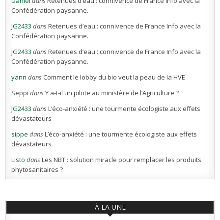
Daniel
dans
Retenues d’eau : connivence de France Info avec la
Confédération paysanne.
JG2433
dans
Retenues d’eau : connivence de France Info avec la
Confédération paysanne.
JG2433
dans
Retenues d’eau : connivence de France Info avec la
Confédération paysanne.
yann
dans
Comment le lobby du bio veut la peau de la HVE
Seppi
dans
Y a-t-il un pilote au ministère de l’Agriculture ?
JG2433
dans
L’éco-anxiété : une tourmente écologiste aux effets
dévastateurs
sippe
dans
L’éco-anxiété : une tourmente écologiste aux effets
dévastateurs
Listo
dans
Les NBT : solution miracle pour remplacer les produits
phytosanitaires ?
À LA UNE