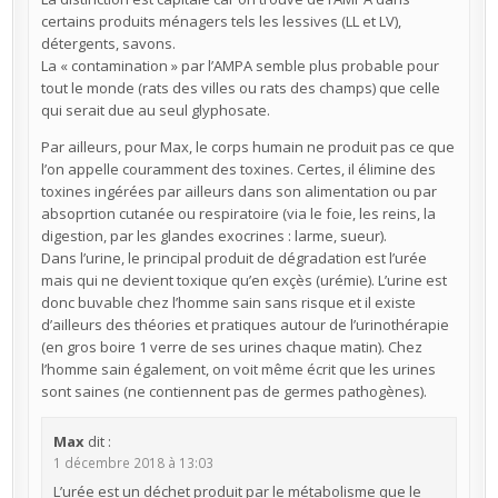
certains produits ménagers tels les lessives (LL et LV),
détergents, savons.
La « contamination » par l’AMPA semble plus probable pour
tout le monde (rats des villes ou rats des champs) que celle
qui serait due au seul glyphosate.
Par ailleurs, pour Max, le corps humain ne produit pas ce que
l’on appelle couramment des toxines. Certes, il élimine des
toxines ingérées par ailleurs dans son alimentation ou par
absoprtion cutanée ou respiratoire (via le foie, les reins, la
digestion, par les glandes exocrines : larme, sueur).
Dans l’urine, le principal produit de dégradation est l’urée
mais qui ne devient toxique qu’en exçès (urémie). L’urine est
donc buvable chez l’homme sain sans risque et il existe
d’ailleurs des théories et pratiques autour de l’urinothérapie
(en gros boire 1 verre de ses urines chaque matin). Chez
l’homme sain également, on voit même écrit que les urines
sont saines (ne contiennent pas de germes pathogènes).
Max
dit :
1 décembre 2018 à 13:03
L’urée est un déchet produit par le métabolisme que le