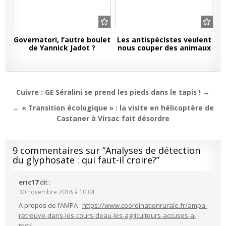
Governatori, l’autre boulet
Les antispécistes veulent
de Yannick Jadot ?
nous couper des animaux
Navigation
Cuivre : GE Séralini se prend les pieds dans le tapis ! →
de
← « Transition écologique » : la visite en hélicoptère de
l’article
Castaner à Virsac fait désordre
9 commentaires sur “
Analyses de détection
du glyphosate : qui faut-il croire?
”
eric17
dit :
30 novembre 2018 à 10:04
A propos de l’AMPA :
https://www.coordinationrurale.fr/ampa-
retrouve-dans-les-cours-deau-les-agriculteurs-accuses-a-
tort/