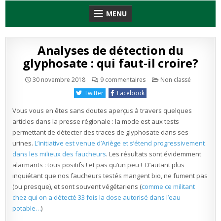
Skip
MENU
to
content
Analyses de détection du
glyphosate : qui faut-il croire?
sur
Publié
30 novembre 2018
9 commentaires
Non classé
Analyses
en
de
Twitter
Facebook
détection
du
glyphosate
Vous vous en êtes sans doutes aperçus à travers quelques
:
qui
articles dans la presse régionale : la mode est aux tests
faut-
permettant de détecter des traces de glyphosate dans ses
il
croire?
urines.
L’initiative est venue d’Ariège et s’étend progressivement
dans les milieux des faucheurs
. Les résultats sont évidemment
alarmants : tous positifs ! et pas qu’un peu ! D’autant plus
inquiétant que nos faucheurs testés mangent bio, ne fument pas
(ou presque), et sont souvent végétariens (
comme ce militant
chez qui on a détecté 33 fois la dose autorisé dans l’eau
potable…
)