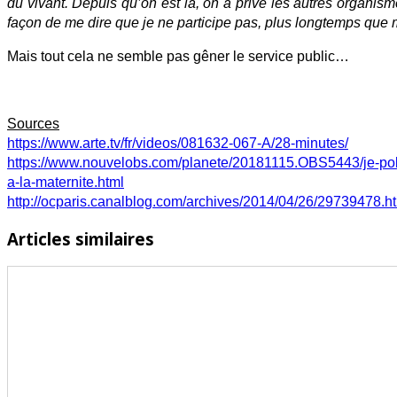
du vivant. Depuis qu’on est là, on a privé les autres organis
écologique
façon de me dire que je ne participe pas, plus longtemps que m
»
!
Mais tout cela ne semble pas gêner le service public…
Sources
https://www.arte.tv/fr/videos/081632-067-A/28-minutes/
https://www.nouvelobs.com/planete/20181115.OBS5443/je-polit
a-la-maternite.html
http://ocparis.canalblog.com/archives/2014/04/26/29739478.h
Articles similaires