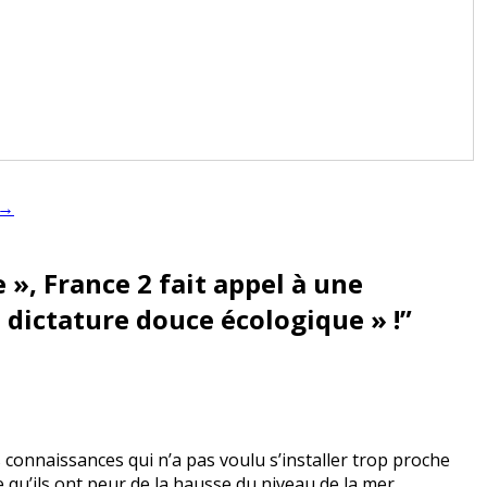
 →
e », France 2 fait appel à une
 dictature douce écologique » !
”
 connaissances qui n’a pas voulu s’installer trop proche
qu’ils ont peur de la hausse du niveau de la mer.