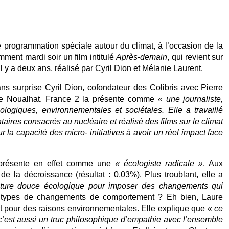
 programmation spéciale autour du climat, à l’occasion de la
ment mardi soir un film intitulé
Après-demain
, qui revient sur
l y a deux ans, réalisé par Cyril Dion et Mélanie Laurent.
ns surprise Cyril Dion, cofondateur des Colibris avec Pierre
ure Noualhat. France 2 la présente comme
« une journaliste,
ologiques, environnementales et sociétales. Elle a travaillé
aires consacrés au nucléaire et réalisé des films sur le climat
r la capacité des micro- initiatives à avoir un réel impact face
e présente en effet comme une
« écologiste radicale »
. Aux
de la décroissance (résultat : 0,03%). Plus troublant, elle a
ctature douce écologique pour imposer des changements qui
types de changements de comportement ? Eh bien, Laure
nt pour des raisons environnementales. Elle explique que
« ce
c’est aussi un truc philosophique d’empathie avec l’ensemble