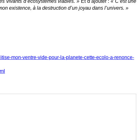
mes vivants d’écosystèmes viables. »
Et d’ajouter :
« C’est une
on existence, à la destruction d’un joyau dans l’univers. »
ise-mon-ventre-vide-pour-la-planete-cette-ecolo-a-renonce-
tml