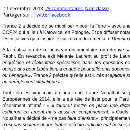
sur
Publié
11 décembre 2018
29 commentaires
Non classé
«
en
Partager sur :
Twitter
Facebook
Pour
France 2 a décidé de se mobiliser « pour la Terre » avec une
la
COP24 qui a lieu à Katowice, en Pologne. Et de diffuser notam
Terre
les initiatives qu’a inspiré le succès du documentaire
Demain
i
»,
France
A la réalisation de ce nouveau documentaire, on retrouve sa
2
Rabhi. En revanche, exit Mélanie Laurent au profit de La
fait
enquêtrice et réalisatrice spécialisée dans les questions éc
appel
quinze ans pour Libération, a enquêté pour différents document
à
ou l’énergie »
. France 2 précise qu’elle est
« très sceptique su
une
au dérèglement climatique »
.
écologiste
radicale
Tout cela est vrai mais un peu court. Laure Noualhat s
favorable
Européennes de 2014, elle a été tête de liste pour la Parti 
à
récemment affirmé
: « Il faudrait mettre en place une di
une
coûteront en argent mais aussi en comportement. »
Quels 
«
Noualhat a décidé de
« ne pas faire d’enfant »
, principaleme
dictature
n’est pas seulement une lubbie d’écolo radicale mal baisée, 
douce