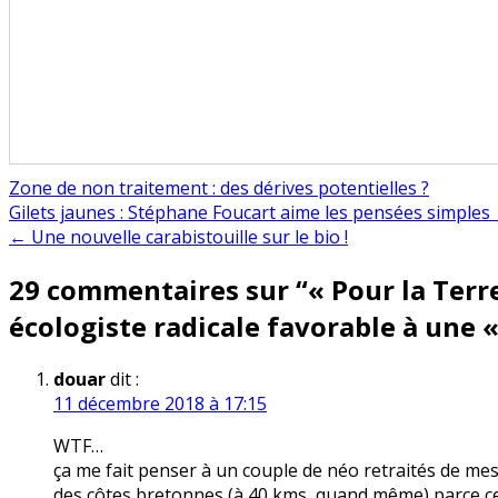
Zone de non traitement : des dérives potentielles ?
Navigation
Gilets jaunes : Stéphane Foucart aime les pensées simples
← Une nouvelle carabistouille sur le bio !
de
29 commentaires sur “
« Pour la Terr
l’article
écologiste radicale favorable à une «
douar
dit :
11 décembre 2018 à 17:15
WTF…
ça me fait penser à un couple de néo retraités de mes
des côtes bretonnes (à 40 kms, quand même) parce ce 