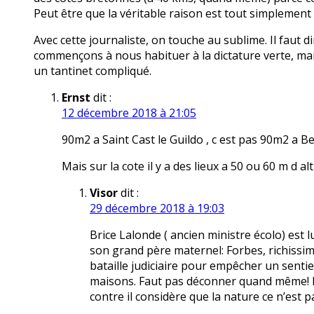
Peut être que la véritable raison est tout simplement
Avec cette journaliste, on touche au sublime. Il faut
commençons à nous habituer à la dictature verte, mais
un tantinet compliqué.
Ernst
dit :
12 décembre 2018 à 21:05
90m2 a Saint Cast le Guildo , c est pas 90m2 a Be
Mais sur la cote il y a des lieux a 50 ou 60 m d a
Visor
dit :
29 décembre 2018 à 19:03
Brice Lalonde ( ancien ministre écolo) est l
son grand père maternel: Forbes, richissime
bataille judiciaire pour empêcher un senti
maisons. Faut pas déconner quand même! Il
contre il considère que la nature ce n’est p