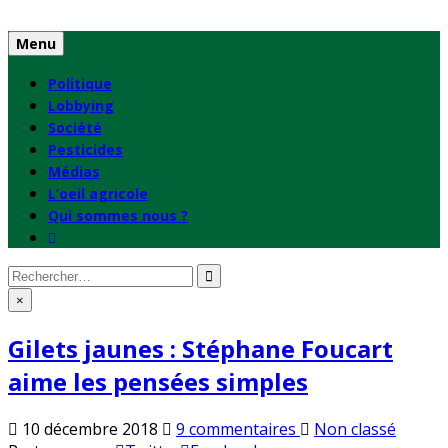
Skip
to
Menu
content
Politique
Lobbying
Société
Pesticides
Médias
L’oeil agricole
Qui sommes nous ?
Rechercher
:
×
Gilets jaunes : Stéphane Foucart
aime les pensées simples
sur
Publié
10 décembre 2018
9 commentaires
Non classé