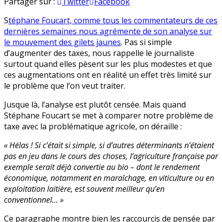
Gilets
en
Partager sur :
Twitter
Facebook
jaunes
S
téphane Foucart, comme tous les commentateurs de ces
:
dernières semaines nous agrémente de son analyse sur
Stéphane
le mouvement des gilets jaunes
. Pas si simple
Foucart
d’augmenter des taxes, nous rappelle le journaliste
aime
surtout quand elles pèsent sur les plus modestes et que
les
ces augmentations ont en réalité un effet très limité sur
pensées
le problème que l’on veut traiter.
simples
Jusque là, l’analyse est plutôt censée. Mais quand
Stéphane Foucart se met à comparer notre problème de
taxe avec la problématique agricole, on déraille :
« Hélas ! Si c’était si simple, si d’autres déterminants n’étaient
pas en jeu dans le cours des choses, l’agriculture française par
exemple serait déjà convertie au bio – dont le rendement
économique, notamment en maraîchage, en viticulture ou en
exploitation laitière, est souvent meilleur qu’en
conventionnel… »
Ce paragraphe montre bien les raccourcis de pensée par