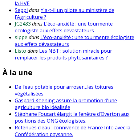
la HVE
Seppi
dans
Y a-t-il un pilote au ministère de
l’Agriculture ?
JG2433
dans
L’éco-anxiété : une tourmente
écologiste aux effets dévastateurs
sippe
dans
L’éco-anxiété : une tourmente écologiste
aux effets dévastateurs
Listo
dans
Les NBT : solution miracle pour
remplacer les produits phytosanitaires ?
À la une
De l’eau potable pour arroser…les toitures
végétalisées
Gaspard Koening assure la promotion d’une
agriculture bio idéalisée
Stéphane Foucart élargit la fenêtre d’Overton aux
positions des ONG écologistes.
Retenues d’eau : connivence de France Info avec la
Confédération paysanne.