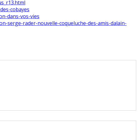
s_r13.html
-des-cobayes
son-dans-vos-vies
tion-serge-rader-nouvelle-coqueluche-des-amis-dalain-