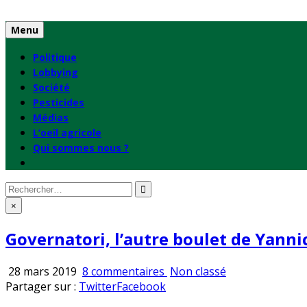
Skip
to
Menu
content
Politique
Lobbying
Société
Pesticides
Médias
L’oeil agricole
Qui sommes nous ?
Rechercher
:
×
Governatori, l’autre boulet de Yannic
sur
Publié
28 mars 2019
8 commentaires
Non classé
Governatori,
en
Partager sur :
Twitter
Facebook
l’autre