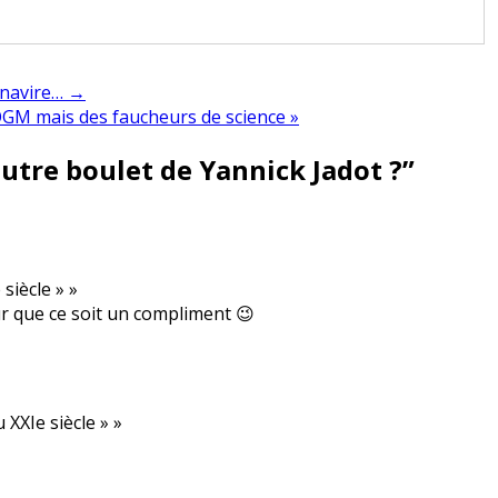
 navire… →
’OGM mais des faucheurs de science »
autre boulet de Yannick Jadot ?
”
siècle » »
ûr que ce soit un compliment 😉
XXIe siècle » »