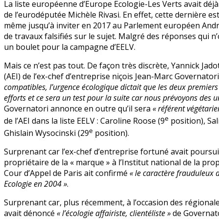
La liste européenne d’Europe Ecologie-Les Verts avait déjà
boulet
de l’eurodéputée Michèle Rivasi. En effet, cette dernière es
de
même jusqu’à inviter en 2017 au Parlement européen Andre
Yannick
de travaux falsifiés sur le sujet. Malgré des réponses qui 
Jadot
un boulet pour la campagne d’EELV.
?
Mais ce n’est pas tout. De façon très discrète, Yannick Jado
(AEI) de l’ex-chef d’entreprise niçois Jean-Marc Governatori
compatibles, l’urgence écologique dictait que les deux premiers
efforts et ce sera un test pour la suite car nous prévoyons des
Governatori annonce en outre qu’il sera
« référent végétarie
e
de l’AEI dans la liste EELV : Caroline Roose (9
position), Sa
e
Ghislain Wysocinski (29
position).
Surprenant car l’ex-chef d’entreprise fortuné avait poursui
propriétaire de la « marque » à l’Institut national de la propr
Cour d’Appel de Paris ait confirmé
« le caractère frauduleux
Ecologie en 2004 »
.
Surprenant car, plus récemment, à l’occasion des régional
avait dénoncé
« l’écologie affairiste, clientéliste »
de Governator