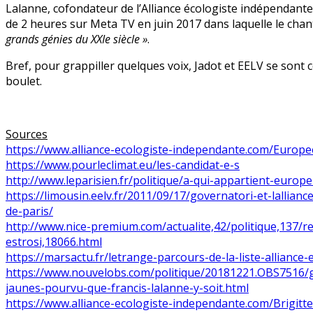
Lalanne, cofondateur de l’Alliance écologiste indépendante 
de 2 heures sur Meta TV en juin 2017 dans laquelle le cha
grands génies du XXIe siècle »
.
Bref, pour grappiller quelques voix, Jadot et EELV se sont c
boulet.
Sources
https://www.alliance-ecologiste-independante.com/Europ
https://www.pourleclimat.eu/les-candidat-e-s
http://www.leparisien.fr/politique/a-qui-appartient-euro
https://limousin.eelv.fr/2011/09/17/governatori-et-lallia
de-paris/
http://www.nice-premium.com/actualite,42/politique,137/
estrosi,18066.html
https://marsactu.fr/letrange-parcours-de-la-liste-alliance
https://www.nouvelobs.com/politique/20181221.OBS7516/go
jaunes-pourvu-que-francis-lalanne-y-soit.html
https://www.alliance-ecologiste-independante.com/Brigitt