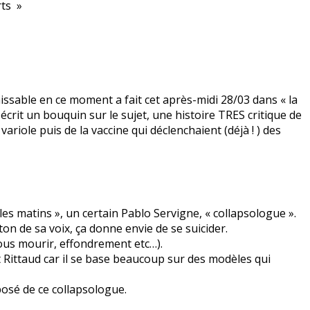
rts »
ssable en ce moment a fait cet après-midi 28/03 dans « la
écrit un bouquin sur le sujet, une histoire TRES critique de
ariole puis de la vaccine qui déclenchaient (déjà ! ) des
es matins », un certain Pablo Servigne, « collapsologue ».
 ton de sa voix, ça donne envie de se suicider.
tous mourir, effondrement etc…).
ît Rittaud car il se base beaucoup sur des modèles qui
pposé de ce collapsologue.