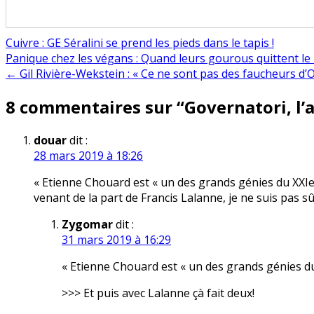
Cuivre : GE Séralini se prend les pieds dans le tapis !
Navigation
Panique chez les végans : Quand leurs gourous quittent le
← Gil Rivière-Wekstein : « Ce ne sont pas des faucheurs d
de
8 commentaires sur “
Governatori, l’
l’article
douar
dit :
28 mars 2019 à 18:26
« Etienne Chouard est « un des grands génies du XXIe 
venant de la part de Francis Lalanne, je ne suis pas s
Zygomar
dit :
31 mars 2019 à 16:29
« Etienne Chouard est « un des grands génies du 
>>> Et puis avec Lalanne çà fait deux!