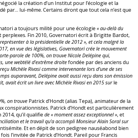
gocié la création d’un Institut pour l’écologie et la
sidé par… lui-même. Certains diront que tout cela n’est que
rnatori a toujours milité pour une écologie
« au-delà du
t perplexes. Fin 2010, Governatori écrit à Brigitte Bardot,
représenter à la présidentielle de 2012 », et cela malgré la
017, en vue des législatives, Governatori crée le mouvement
orte-parole de 100%, on trouve Nicole Delépine qui,
s, une webtélé d’extrême droite
fondée par des anciens du
t reçu Michèle Rivasi comme intervenante lors d’une de ses
emps auparavant, Delépine avait aussi reçu dans son émission
t, avait écrit un livre avec Michèle Rivasi en 2015 sur
le
%, on trouve
Patrick d’Hondt (alias Tepa), animateur de la
x conspirationnistes. Patrick d’Hondt est particulièrement
2014, qu’il qualifie
de « moment assez exceptionnel »
, et
nciliation et le travail qu’a accompli Monsieur Alain Soral sur
nt antisémite. Et en dépit de son pedigree nauséabond bien
ois l’invitée de Patrick d’Hondt. Pareil pour Francis