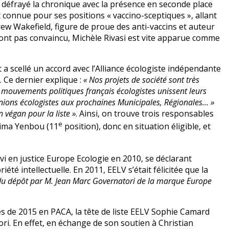
 défrayé la chronique avec la présence en seconde place
t connue pour ses positions « vaccino-sceptiques », allant
w Wakefield, figure de proue des anti-vaccins et auteur
n’ont pas convaincu, Michèle Rivasi est vite apparue comme
t a scellé un accord avec l’Alliance écologiste indépendante
. Ce dernier explique :
« Nos projets de société sont très
 mouvements politiques français écologistes unissent leurs
 unions écologistes aux prochaines Municipales, Régionales… »
n végan pour la liste »
. Ainsi, on trouve trois responsables
e
lima Yenbou (11
position), donc en situation éligible, et
vi en justice Europe Ecologie en 2010, se déclarant
iété intellectuelle. En 2011, EELV s’était félicitée que la
 du dépôt par M. Jean Marc Governatori de la marque Europe
es de 2015 en PACA, la tête de liste EELV Sophie Camard
i. En effet, en échange de son soutien à Christian