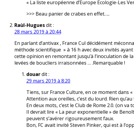
« La liste européenne d’Europe Ecologie-Les Ve
>>> Beau panier de crabes en effet…..
Raùl-Hugues
dit :
28 mars 2019 à 20:44
En parlant d’antivax , France Cul décidément méconnai
méthode scientifique » à 16 h avec deux invités ayant 
cette opinion en remontant jusqu’à l’inoculation de la v
levées de boucliers irraisonnées … .Remarquable !
douar
dit :
29 mars 2019 à 8:20
Tiens, sur France Culture, en ce moment dans « l
Attention aux oreilles, c’est du lourd. Rien qu’au
En deux mots, c’est le Club de Rome 2.0. (on va 
Il devrait lire « La peur exponentielle » de Beno
peuvent s’avérer rigoureusement faux.
Bon, FC avait invité Steven Pinker, qui est à l’o