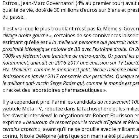
Estrosi, Jean-Marc Governatori (4% au premier tour) avait né
qualité de vie, doté de 30 millions d’euros sur 6 ans et pré
du passé…
Il est vrai que le plus troublant n’est pas là. Même si Gove
clivage droite-gauche »
, certaines de ses connivences laissen
estimant qu’elle est
« la meilleure personne qui pourrait nous 
proximité idéologique notoire de BB avec l’extrême droite. En 2
100% en fédérant une trentaine de micro-partis. Or parmi les p
notamment, animait en 2016-2017 une émission sur TV Liberté
FN
. D’ailleurs, comme le monde est petit, Nicole Delépine avai
émissions en janvier 2017 consacrée aux pesticides. Quelque t
le militant anti-vaccin Serge Rader qui, comme le monde est peti
« racket des laboratoires pharmaceutiques ».
Il y a cependant pire. Parmi les candidats
du mouvement 100
webtélé Meta TV, réputée dans la fachosphère et les milieu
fier d’avoir interviewé le négationniste Robert Faurisson en 
exprime
« beaucoup de respect pour le travail d’Egalité et Réco
certains aspects »
, avant qu’il ne se brouille avec le milita
connu, Nicole Delépine (ainsi que son mari) a été plusieurs f