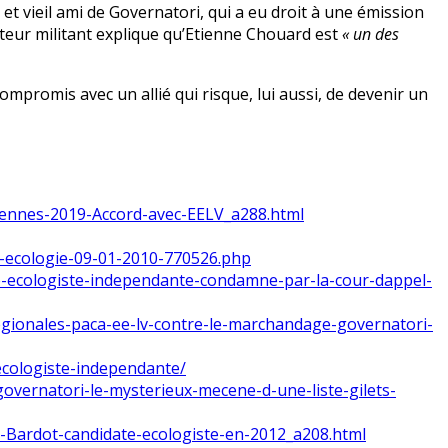
et vieil ami de Governatori, qui a eu droit à une émission
nteur militant explique qu’Etienne Chouard est
« un des
ompromis avec un allié qui risque, lui aussi, de devenir un
eennes-2019-Accord-avec-EELV_a288.html
pe-ecologie-09-01-2010-770526.php
nce-ecologiste-independante-condamne-par-la-cour-dappel-
regionales-paca-ee-lv-contre-le-marchandage-governatori-
-ecologiste-independante/
vernatori-le-mysterieux-mecene-d-une-liste-gilets-
e-Bardot-candidate-ecologiste-en-2012_a208.html