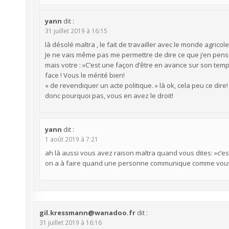
yann
dit :
31 juillet 2019 à 16:15
là désolé maltra , le fait de travailler avec le monde agricol
Je ne vais même pas me permettre de dire ce que j’en pens
mais votre : »C’est une façon d’être en avance sur son tem
face ! Vous le mérité bien!
« de revendiquer un acte politique. » là ok, cela peu ce dire
donc pourquoi pas, vous en avez le droit!
yann
dit :
1 août 2019 à 7:21
ah là aussi vous avez raison maltra quand vous dites: »c’es
on a à faire quand une personne communique comme vous!!
gil.kressmann@wanadoo.fr
dit :
31 juillet 2019 à 16:16