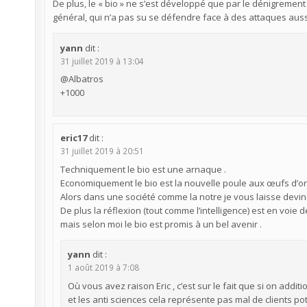
De plus, le « bio » ne s’est développé que par le dénigrement
général, qui n’a pas su se défendre face à des attaques aus
yann
dit :
31 juillet 2019 à 13:04
@Albatros
+1000
eric17
dit :
31 juillet 2019 à 20:51
Techniquement le bio est une arnaque .
Economiquement le bio est la nouvelle poule aux œufs d’or 
Alors dans une société comme la notre je vous laisse deviner
De plus la réflexion (tout comme l’intelligence) est en voie 
mais selon moi le bio est promis à un bel avenir .
yann
dit :
1 août 2019 à 7:08
Où vous avez raison Eric , c’est sur le fait que si on additi
et les anti sciences cela représente pas mal de clients p