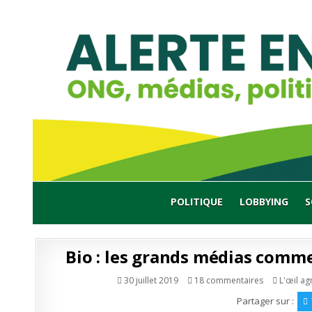
Skip
to
content
POLITIQUE
LOBBYING
S
Bio : les grands médias comm
sur
Publié
30 juillet 2019
18 commentaires
L'œil ag
Bio
en
:
Partager sur :
les