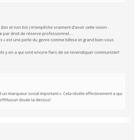
e (bio et non bio ) m’empêche vraiment d’avoir cette vision .
e par droit de réserve professionnel….
ps » est une perle du genre comme bêtise et grand bien vous
! ils y en a qui sont encore fiers de se revendiquer communiste!!
t un marqueur social important ». Cela révèle effectivement a qui
!!!Aucun doute la dessus!