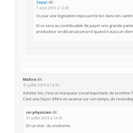
Seppi
dit :
1 août 2019 à 12:05
Ou par une législation imposant le bio dans les cant
Et ce sera au contribuable de payer une grande parti
producteur se décarcassera-t-il quand il aura un client 
Maltra
dit :
31 juillet 2019 à 13:33
Acheter bio, c’est un marqueur social important, de la mêm
C’est une façon d’être en avance sur son temps, de revendiqu
un physicien
dit :
31 juillet 2019 à 14:35
En un mot : du snobisme.