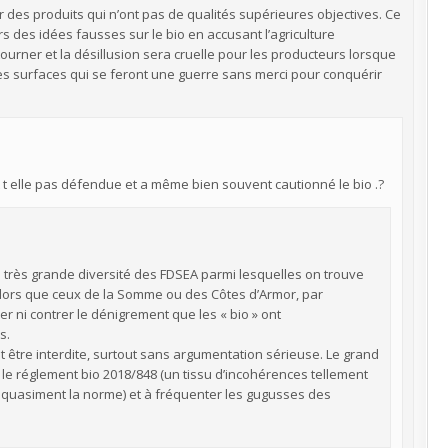
r des produits qui n’ont pas de qualités supérieures objectives. Ce
s des idées fausses sur le bio en accusant l’agriculture
urner et la désillusion sera cruelle pour les producteurs lorsque
des surfaces qui se feront une guerre sans merci pour conquérir
t t elle pas défendue et a même bien souvent cautionné le bio .?
a très grande diversité des FDSEA parmi lesquelles on trouve
alors que ceux de la Somme ou des Côtes d’Armor, par
r ni contrer le dénigrement que les « bio » ont
s.
t être interdite, surtout sans argumentation sérieuse. Le grand
lire le réglement bio 2018/848 (un tissu d’incohérences tellement
t quasiment la norme) et à fréquenter les gugusses des