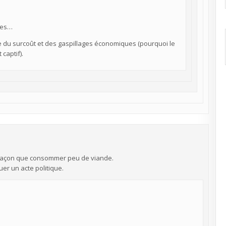
ines…
e du surcoût et des gaspillages économiques (pourquoi le
captif).
e façon que consommer peu de viande.
er un acte politique.