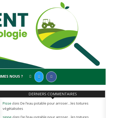
MMES NOUS ?
DERNIERS COMMENTAIRES
Pisse
dans
De l’eau potable pour arroser…les toitures
végétalisées
sippe
dans
De l’eau potable pour arroser…les toitures