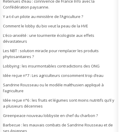
Retenues d’eau : connivence de France Info avec la
Confédération paysanne.
Y a-t-il un pilote au ministère de l’Agriculture ?
Comment le lobby du bio veut la peau de la HVE
L’éco-anxiété : une tourmente écologiste aux effets
dévastateurs
Les NBT : solution miracle pour remplacer les produits
phytosanitaires ?
Lobbying : les insurmontables contradictions des ONG
Idée reçue n°7 : Les agriculteurs consomment trop d’eau
Sandrine Rousseau ou le modèle malthusien appliqué à
l’agriculture
Idée reçue n°6 : les fruits et légumes sont moins nutritifs qu’il y
a plusieurs décennies
Greenpeace nouveau lobbyste en chef du charbon ?
Barbecue : les mauvais combats de Sandrine Rousseau et de
ses épigones