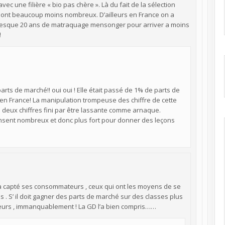
ec une filière « bio pas chère ». Là du fait de la sélection
e sont beaucoup moins nombreux. D’ailleurs en France on a
Presque 20 ans de matraquage mensonger pour arriver a moins
!
parts de marché!! oui oui ! Elle était passé de 1% de parts de
 en France! La manipulation trompeuse des chiffre de cette
à deux chiffres fini par être lassante comme arnaque.
pensent nombreux et donc plus fort pour donner des leçons
à capté ses consommateurs , ceux qui ont les moyens de se
s . S’ il doit gagner des parts de marché sur des classes plus
lleurs , immanquablement ! La GD l’a bien compris……