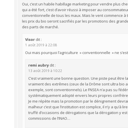
Oui, c’est un habile habillage marketing pour vendre plus che
qui a été fort, c’est d’avoir réussi à imposer au consommateur
conventionnelle de tous les maux. Mais le vent commence à to
les prix du bio seront sacrifiés par les promotions des gran
des parts de marché.
Visor
dit :
1 août 2019 à 22:08
Oui mais pourquoi l’agriculture » conventionnelle » ne s’es
remi aubry
dit :
13 août 2019 à 10:22
C’est vraiment une bonne question. Une piste peut être l
vraiment des extrêmes (ceux de la Drôme sont ultra bio 
exemple, sont conventionnels). Le FNSEA n’a pas su fédére
systématiquement adopté envers leurs propres confrère
Je me répète mais la promotion par le dénigrement devrai
malheur c’est que l’institution est complice, il n’y a qu’à 
truffé d’occasions de dérogations que la dérogation y es
commissions de l’INAO…