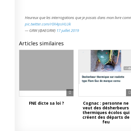
grands
médias
commencen
à
se
Heureux que les interrogations que je posais dans mon livre com
poser
des
pic.twitter.com/r0X4psHLUk
questions…
— GRW (@AEGRW)
17 juillet 2019
Articles similaires
FNE dicte sa loi ?
Cognac : personne ne
veut des désherbeurs
thermiques écolos qui
créent des départs de
feu