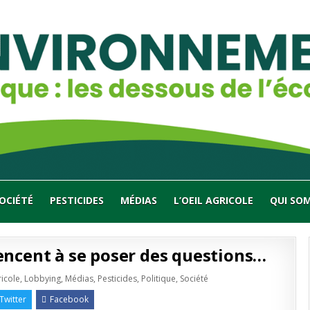
OCIÉTÉ
PESTICIDES
MÉDIAS
L’OEIL AGRICOLE
QUI SO
encent à se poser des questions…
ricole
,
Lobbying
,
Médias
,
Pesticides
,
Politique
,
Société
Twitter
Facebook