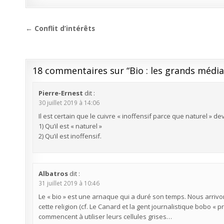
Navigation
← Conflit d’intérêts
de
l’article
18 commentaires sur “
Bio : les grands méd
Pierre-Ernest
dit :
30 juillet 2019 à 14:06
Il est certain que le cuivre « inoffensif parce que naturel » de
1) Qu’il est « naturel »
2) Qu’il est inoffensif.
Albatros
dit :
31 juillet 2019 à 10:46
Le « bio » est une arnaque qui a duré son temps. Nous arrivo
cette religion (cf. Le Canard et la gent journalistique bobo « p
commencent à utiliser leurs cellules grises…