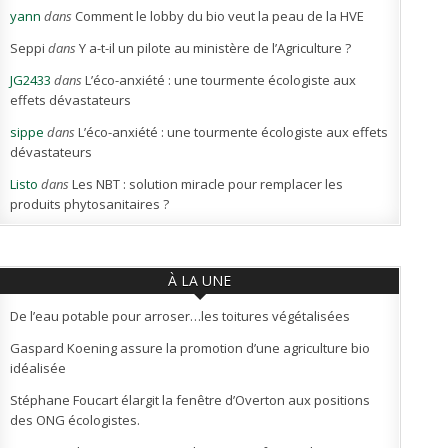
yann
dans
Comment le lobby du bio veut la peau de la HVE
Seppi
dans
Y a-t-il un pilote au ministère de l’Agriculture ?
JG2433
dans
L’éco-anxiété : une tourmente écologiste aux
effets dévastateurs
sippe
dans
L’éco-anxiété : une tourmente écologiste aux effets
dévastateurs
Listo
dans
Les NBT : solution miracle pour remplacer les
produits phytosanitaires ?
À LA UNE
De l’eau potable pour arroser…les toitures végétalisées
Gaspard Koening assure la promotion d’une agriculture bio
idéalisée
Stéphane Foucart élargit la fenêtre d’Overton aux positions
des ONG écologistes.