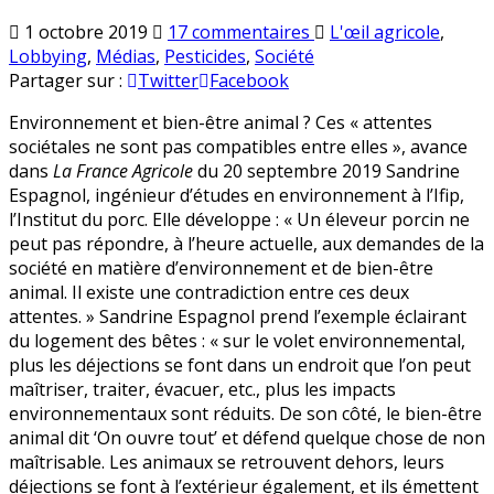
sur
Publié
1 octobre 2019
17 commentaires
L'œil agricole
,
Environnement
en
Lobbying
,
Médias
,
Pesticides
,
Société
ou
Partager sur :
Twitter
Facebook
bien-
Environnement et bien-être animal ? Ces « attentes
être
sociétales ne sont pas compatibles entre elles », avance
animal,
dans
La France Agricole
du 20 septembre 2019 Sandrine
il
Espagnol, ingénieur d’études en environnement à l’Ifip,
faut
l’Institut du porc. Elle développe : « Un éleveur porcin ne
choisir
peut pas répondre, à l’heure actuelle, aux demandes de la
société en matière d’environnement et de bien-être
animal. Il existe une contradiction entre ces deux
attentes. » Sandrine Espagnol prend l’exemple éclairant
du logement des bêtes : « sur le volet environnemental,
plus les déjections se font dans un endroit que l’on peut
maîtriser, traiter, évacuer, etc., plus les impacts
environnementaux sont réduits. De son côté, le bien-être
animal dit ‘On ouvre tout’ et défend quelque chose de non
maîtrisable. Les animaux se retrouvent dehors, leurs
déjections se font à l’extérieur également, et ils émettent