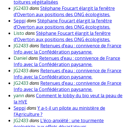
toitures végétalisées
JG2433
dans
Stéphane Foucart élargit la fenêtre
d’Overton aux positions des ONG écologistes.
Seppi
dans
Stéphane Foucart élargit la fenêtre
d’Overton aux positions des ONG écologistes.
Listo
dans
Stéphane Foucart élargit la fenêtre
d’Overton aux positions des ONG écologistes.
JG2433
dans
Retenues d’eau : connivence de France
Info avec la Confédération paysanne.
Daniel
dans
Retenues d’eau : connivence de France
Info avec la Confédération paysanne.
JG2433
dans
Retenues d’eau : connivence de France
Info avec la Confédération paysanne.
JG2433
dans
Retenues d’eau : connivence de France
Info avec la Confédération paysanne.
yann
dans
Comment le lobby du bio veut la peau de
la HVE
Seppi
dans
Y a-t-il un pilote au ministère de
l’Agriculture ?
JG2433
dans
L’éco-anxiété : une tourmente
écologiste aux effets dévastateurs