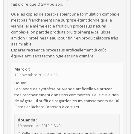
fait croire que OGM= poison.
Que les copies de steacks soient une formulation complexe
n’est pas franchement une surprise étant donné que la
viande, elle même est le fruit d’un processus naturel
complexe: on part de produits bruits (énergie/cellulose
amidon + protéines+ eau) pour finir en produit élaboré très
assimilable.
Espérer recréer ce processus artificiellement (à coût
équivalent) sans technologie est une chimère.
Marc
dit :
19 novembre 2019 à 1:38
Douar
La viande de synthèse ou viande artificielle va arriver
très prochainement dans nos commerces. Celle ci n’a rien
de végétal . Il suffit de regarder les investissements de Bill
Gates et Richard Branson à ce sujet.
douar
dit :
19 novembre 2019 à 8:49
Qu’elle arrive, surement , par contre, qu’elle se vende,