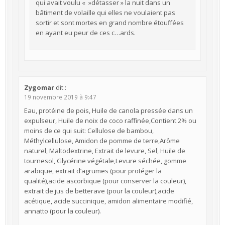
qui avait voulu « »détasser » la nuit dans un
bâtiment de volaille qui elles ne voulaient pas
sortir et sont mortes en grand nombre étouffées
en ayant eu peur de ces c…ards.
Zygomar
dit :
19 novembre 2019 à 9:47
Eau, protéine de pois, Huile de canola pressée dans un
expulseur, Huile de noix de coco raffinée,Contient 2% ou
moins de ce qui suit: Cellulose de bambou,
Méthylcellulose, Amidon de pomme de terre,Arôme
naturel, Maltodextrine, Extrait de levure, Sel, Huile de
tournesol, Glycérine végétale,Levure séchée, gomme
arabique, extrait d’agrumes (pour protéger la
qualité),acide ascorbique (pour conserver la couleur),
extrait de jus de betterave (pour la couleur),acide
acétique, acide succinique, amidon alimentaire modifié,
annatto (pour la couleur).