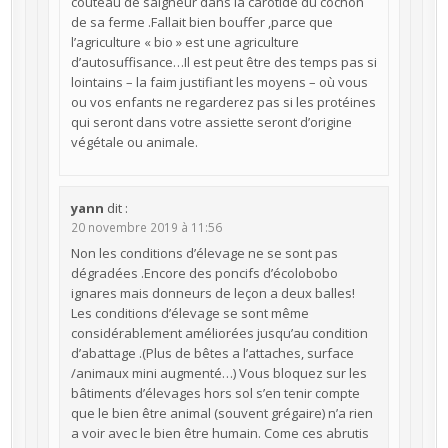
couteau de saigneur dans la carotide du cochon
de sa ferme .Fallait bien bouffer ,parce que
l’agriculture « bio » est une agriculture
d’autosuffisance…Il est peut être des temps pas si
lointains – la faim justifiant les moyens – où vous
ou vos enfants ne regarderez pas si les protéines
qui seront dans votre assiette seront d’origine
végétale ou animale.
yann
dit :
20 novembre 2019 à 11:56
Non les conditions d’élevage ne se sont pas
dégradées .Encore des poncifs d’écolobobo
ignares mais donneurs de leçon a deux balles!
Les conditions d’élevage se sont même
considérablement améliorées jusqu’au condition
d’abattage .(Plus de bêtes a l’attaches, surface
/animaux mini augmenté…) Vous bloquez sur les
bâtiments d’élevages hors sol s’en tenir compte
que le bien être animal (souvent grégaire) n’a rien
a voir avec le bien être humain. Come ces abrutis