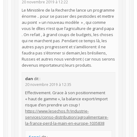
20 novembre 2019 à 12:22
Le Ministère de la Recherche lance un programme
énorme .. pour se passer des pesticides et mettre
au point » un nouveau modèle » , qui comme
vous le dîtes n’est que l’agriculture de grand papa
. On refait , à grand coups de budgets, les choses
qui ne marchent pas .Pendant ce temps là, les
autres pays progressent et s’améliorent: il ne
faudra pas s’étonner si demain,les brésiliens,
Russes et autres nous vendront ( car nous serons
devenus importateurs) leurs produits.
dan
dit :
20 novembre 2019 à 12:35
Effectivement. Grace à son positionnement
« haut de gamme », la balance export/import
risque d’en prendre un coup !
https://www.lesechos.fr/industrie-
services/conso-distribution/agroalimentaire-
la-france-perd-la-main-en-europe-1035838
Seppi
dit :