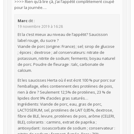
>>>> Rien qu’à lire çà, j’ai l’appétit complètement coupé
pour la journée….
Marc
dit :
19 novembre 2019 à 16:28
Et la c’est mieux au niveau de l’appétit? Saucisson
label rouge, du sucre ?
Viande de porc (origine: France) ; sel; sirop de glucose
; épices ; dextrose ; ail conservateurs: nitrate de
potassium, nitrite de sodium; ferments; boyau naturel
de porc. Poudre de fleurage : talc, carbonate de
calcium.
Et les saucisses Herta où il est écrit 100 % pur porc sur
l’emballage, elles contiennent des protéines de pois,
rien à dire ? Seulement 12,5% de protéines, 23 % de
lipides dont 9% d’acides gras saturés…
Ingrédients: Viande de porc, eau, gras de porc,
LACTOSERUM, sel, protéines de LAIT 0,85%, dextrose,
fibre de BLE, levure, protéines de pois, arôme (CELERI,
BLE), colorants : carmins, extrait de paprika ;
antioxydant : isoascorbate de sodium ; conservateur :
nitrite de sodium ; ferment, fumée. Porc : 76%.