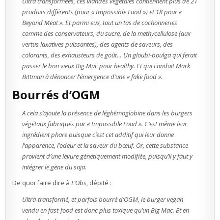
Ultra transformées, ces viandes végétales contiennent plus de 21
produits différents (pour « Impossible Food ») et 18 pour «
Beyond Meat ». Et parmi eux, tout un tas de cochonneries
comme des conservateurs, du sucre, de la methycellulose (aux
vertus laxatives puissantes), des agents de saveurs, des
colorants, des exhausteurs de goût… Un gloubi-boulga qui ferait
passer le bon vieux Big Mac pour healthy. Et qui conduit Mark
Bittman à dénoncer l’émergence d’une « fake food ».
Bourrés d’OGM
A cela s’ajoute la présence de léghémoglobine dans les burgers
végétaux fabriqués par « Impossible Food ». C’est même leur
ingrédient phare puisque c’est cet additif qui leur donne
l’apparence, l’odeur et la saveur du bœuf. Or, cette substance
provient d’une levure génétiquement modifiée, puisqu’il y faut y
intégrer le gène du soja.
De quoi faire dire à
L’Obs
, dépité :
Ultra-transformé, et parfois bourré d’OGM, le burger vegan
vendu en fast-food est donc plus toxique qu’un Big Mac. Et en