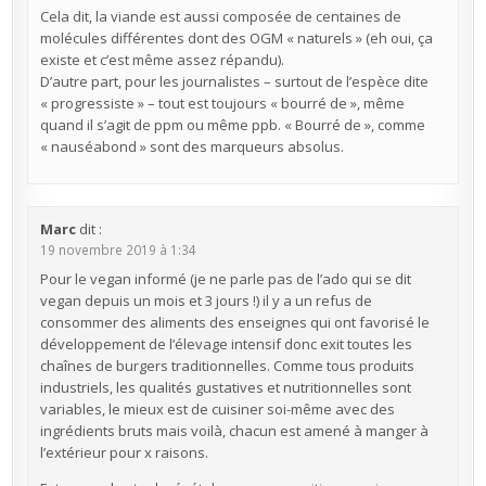
Cela dit, la viande est aussi composée de centaines de
molécules différentes dont des OGM « naturels » (eh oui, ça
existe et c’est même assez répandu).
D’autre part, pour les journalistes – surtout de l’espèce dite
« progressiste » – tout est toujours « bourré de », même
quand il s’agit de ppm ou même ppb. « Bourré de », comme
« nauséabond » sont des marqueurs absolus.
Marc
dit :
19 novembre 2019 à 1:34
Pour le vegan informé (je ne parle pas de l’ado qui se dit
vegan depuis un mois et 3 jours !) il y a un refus de
consommer des aliments des enseignes qui ont favorisé le
développement de l’élevage intensif donc exit toutes les
chaînes de burgers traditionnelles. Comme tous produits
industriels, les qualités gustatives et nutritionnelles sont
variables, le mieux est de cuisiner soi-même avec des
ingrédients bruts mais voilà, chacun est amené à manger à
l’extérieur pour x raisons.