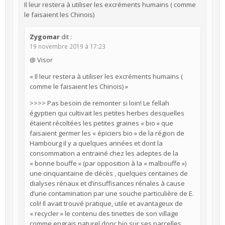
Il leur restera à utiliser les excréments humains ( comme
le faisaient les Chinois)
Zygomar
dit :
19 novembre 2019 à 17:23
@ Visor
« Il leur restera à utiliser les excréments humains (
comme le faisaient les Chinois) »
>>>> Pas besoin de remonter si loin! Le fellah
égyptien qui cultivait les petites herbes desquelles
étaient récoltées les petites graines « bio » que
faisaient germer les « épiciers bio » de la région de
Hambourg il y a quelques années et dont la
consommation a entrainé chez les adeptes de la
« bonne bouffe » (par opposition à la « malbouffe »)
une cinquantaine de décès , quelques centaines de
dialyses rénaux et d’insuffisances rénales à cause
d’une contamination par une souche particulière de E.
coli! Il avait trouvé pratique, utile et avantageux de
« recycler » le contenu des tinettes de son village
comme engrais naturel donc bio sur ses parcelles…….