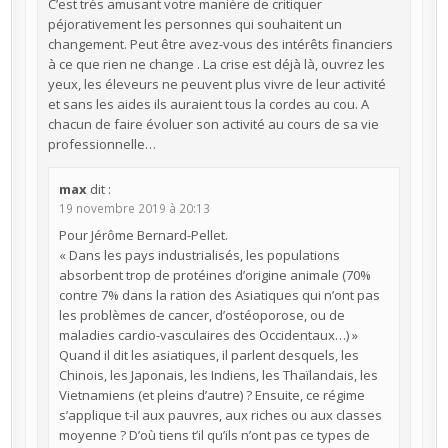
C’est très amusant votre manière de critiquer
péjorativement les personnes qui souhaitent un
changement. Peut être avez-vous des intérêts financiers
à ce que rien ne change . La crise est déjà là, ouvrez les
yeux, les éleveurs ne peuvent plus vivre de leur activité
et sans les aides ils auraient tous la cordes au cou. A
chacun de faire évoluer son activité au cours de sa vie
professionnelle…
max
dit :
19 novembre 2019 à 20:13
Pour Jérôme Bernard-Pellet.
« Dans les pays industrialisés, les populations
absorbent trop de protéines d’origine animale (70%
contre 7% dans la ration des Asiatiques qui n’ont pas
les problèmes de cancer, d’ostéoporose, ou de
maladies cardio-vasculaires des Occidentaux…) »
Quand il dit les asiatiques, il parlent desquels, les
Chinois, les Japonais, les Indiens, les Thaïlandais, les
Vietnamiens (et pleins d’autre) ? Ensuite, ce régime
s’applique t-il aux pauvres, aux riches ou aux classes
moyenne ? D’où tiens t’il qu’ils n’ont pas ce types de