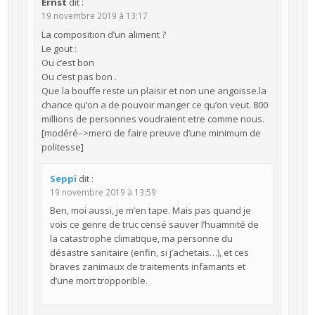
Ernst
dit :
19 novembre 2019 à 13:17
La composition d’un aliment ?
Le gout :
Ou c’est bon
Ou c’est pas bon .
Que la bouffe reste un plaisir et non une angoisse.la
chance qu’on a de pouvoir manger ce qu’on veut. 800
millions de personnes voudraient etre comme nous.
[modéré–>merci de faire preuve d’une minimum de
politesse]
Seppi
dit :
19 novembre 2019 à 13:59
Ben, moi aussi, je m’en tape. Mais pas quand je
vois ce genre de truc censé sauver l’huamnité de
la catastrophe climatique, ma personne du
désastre sanitaire (enfin, si j’achetais…), et ces
braves zanimaux de traitements infamants et
d’une mort tropporible.