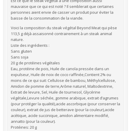
Est ce que le steak végétal a une composition aussi
mauvaise que ce qui est noté ? Il semblerait que certaines
personnes aient envie de casser un produit pour éviter la
baisse de la consommation de la viande.
Voici la composition du steak végétal Beyond Meat qui pèse
113,5 g déjà assaisonné contrairement à un steak animal
nature.
Liste des ingrédients :
Sans gluten
Sans soja
20 g de protéines végétales
Eau, protéine de pois, Huile de canola pressée dans un
expulseur, Huile de noix de coco raffinée,Contient 2% ou
moins de ce qui suit: Cellulose de bambou, Méthylcellulose,
Amidon de pomme de terre,Arôme naturel, Maltodextrine,
Extrait de levure, Sel, Huile de tournesol, Glycérine
végétale,Levure séchée, gomme arabique, extrait d’agrumes
(pour protéger la qualité),acide ascorbique (pour conserver la
couleur), extrait de jus de betterave (pour la couleur),acide
acétique, acide succinique, amidon alimentaire modifié,
annatto (pour la couleur).
Protéines: 20 g