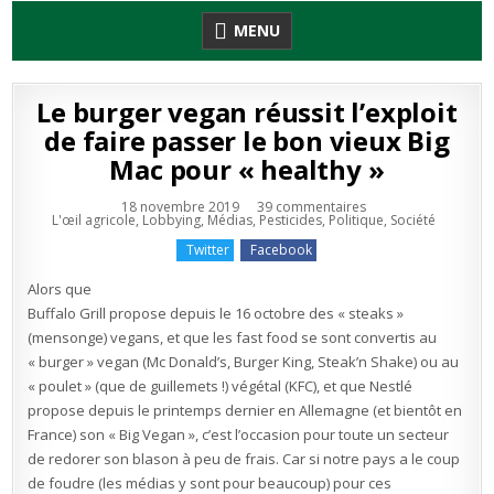
Skip
MENU
to
content
Le burger vegan réussit l’exploit
de faire passer le bon vieux Big
Mac pour « healthy »
sur
18 novembre 2019
39 commentaires
Publié
Le
L'œil agricole
,
Lobbying
,
Médias
,
Pesticides
,
Politique
,
Société
en
burger
vegan
Twitter
Facebook
réussit
l’exploit
de
Alors que
faire
passer
Buffalo Grill propose depuis le 16 octobre des « steaks »
le
(mensonge) vegans, et que les fast food se sont convertis au
bon
vieux
« burger » vegan (Mc Donald’s, Burger King, Steak’n Shake) ou au
Big
Mac
« poulet » (que de guillemets !) végétal (KFC), et que Nestlé
pour
« healthy »
propose depuis le printemps dernier en Allemagne (et bientôt en
France) son « Big Vegan », c’est l’occasion pour toute un secteur
de redorer son blason à peu de frais. Car si notre pays a le coup
de foudre (les médias y sont pour beaucoup) pour ces