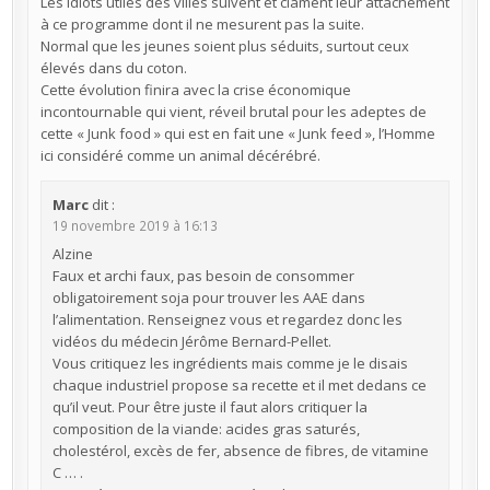
Les idiots utiles des villes suivent et clament leur attachement
à ce programme dont il ne mesurent pas la suite.
Normal que les jeunes soient plus séduits, surtout ceux
élevés dans du coton.
Cette évolution finira avec la crise économique
incontournable qui vient, réveil brutal pour les adeptes de
cette « Junk food » qui est en fait une « Junk feed », l’Homme
ici considéré comme un animal décérébré.
Marc
dit :
19 novembre 2019 à 16:13
Alzine
Faux et archi faux, pas besoin de consommer
obligatoirement soja pour trouver les AAE dans
l’alimentation. Renseignez vous et regardez donc les
vidéos du médecin Jérôme Bernard-Pellet.
Vous critiquez les ingrédients mais comme je le disais
chaque industriel propose sa recette et il met dedans ce
qu’il veut. Pour être juste il faut alors critiquer la
composition de la viande: acides gras saturés,
cholestérol, excès de fer, absence de fibres, de vitamine
C … .