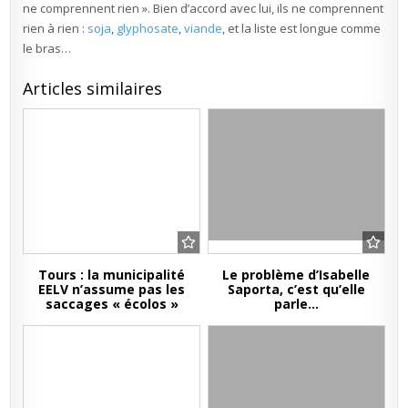
ne comprennent rien ». Bien d’accord avec lui, ils ne comprennent
rien à rien :
soja
,
glyphosate
,
viande
, et la liste est longue comme
le bras…
Articles similaires
Tours : la municipalité
Le problème d’Isabelle
EELV n’assume pas les
Saporta, c’est qu’elle
saccages « écolos »
parle…