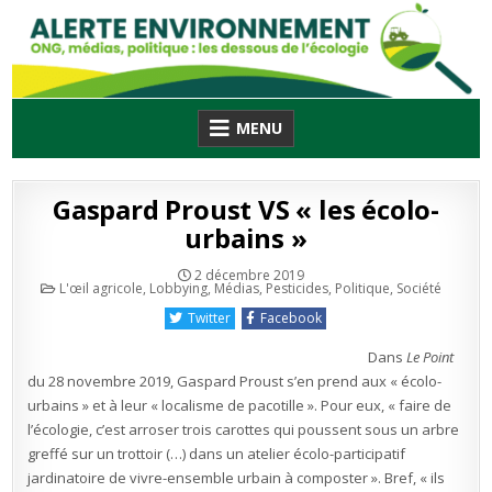
Skip
to
content
MENU
Gaspard Proust VS « les écolo-
urbains »
2 décembre 2019
Publié
L'œil agricole
,
Lobbying
,
Médias
,
Pesticides
,
Politique
,
Société
en
Twitter
Facebook
Dans
Le Point
du 28 novembre 2019, Gaspard Proust s’en prend aux « écolo-
urbains » et à leur « localisme de pacotille ». Pour eux, « faire de
l’écologie, c’est arroser trois carottes qui poussent sous un arbre
greffé sur un trottoir (…) dans un atelier écolo-participatif
jardinatoire de vivre-ensemble urbain à composter ». Bref, « ils