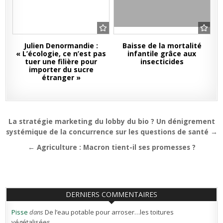
Julien Denormandie :
Baisse de la mortalité
« L’écologie, ce n’est pas
infantile grâce aux
tuer une filière pour
insecticides
importer du sucre
étranger »
Navigation
La stratégie marketing du lobby du bio ? Un dénigrement
de
systémique de la concurrence sur les questions de santé →
l’article
← Agriculture : Macron tient-il ses promesses ?
DERNIERS COMMENTAIRES
Pisse
dans
De l’eau potable pour arroser…les toitures
végétalisées