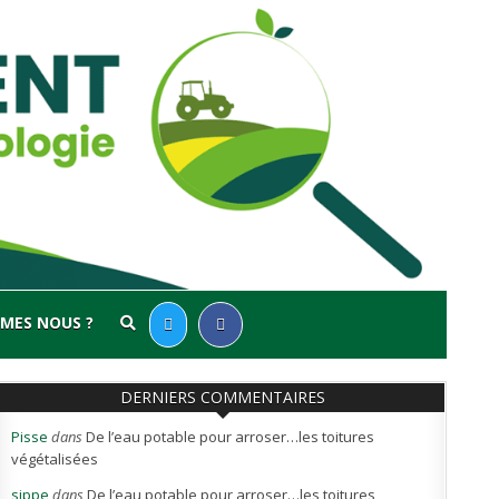
MES NOUS ?
DERNIERS COMMENTAIRES
Pisse
dans
De l’eau potable pour arroser…les toitures
végétalisées
sippe
dans
De l’eau potable pour arroser…les toitures