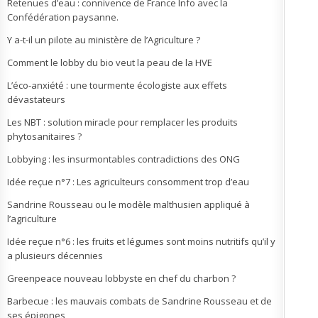
Retenues d’eau : connivence de France Info avec la
Confédération paysanne.
Y a-t-il un pilote au ministère de l’Agriculture ?
Comment le lobby du bio veut la peau de la HVE
L’éco-anxiété : une tourmente écologiste aux effets
dévastateurs
Les NBT : solution miracle pour remplacer les produits
phytosanitaires ?
Lobbying : les insurmontables contradictions des ONG
Idée reçue n°7 : Les agriculteurs consomment trop d’eau
Sandrine Rousseau ou le modèle malthusien appliqué à
l’agriculture
Idée reçue n°6 : les fruits et légumes sont moins nutritifs qu’il y
a plusieurs décennies
Greenpeace nouveau lobbyste en chef du charbon ?
Barbecue : les mauvais combats de Sandrine Rousseau et de
ses épigones