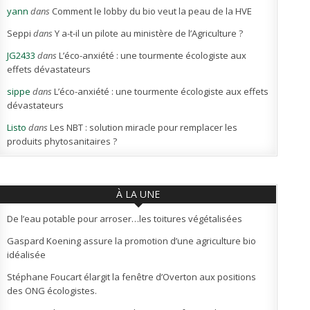
yann
dans
Comment le lobby du bio veut la peau de la HVE
Seppi
dans
Y a-t-il un pilote au ministère de l’Agriculture ?
JG2433
dans
L’éco-anxiété : une tourmente écologiste aux
effets dévastateurs
sippe
dans
L’éco-anxiété : une tourmente écologiste aux effets
dévastateurs
Listo
dans
Les NBT : solution miracle pour remplacer les
produits phytosanitaires ?
À LA UNE
De l’eau potable pour arroser…les toitures végétalisées
Gaspard Koening assure la promotion d’une agriculture bio
idéalisée
Stéphane Foucart élargit la fenêtre d’Overton aux positions
des ONG écologistes.