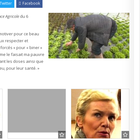
Twitter
Facebook
nce Agricole
du 6
 motiver pour ce beau
eux respecter et
forcés » pour « biner »
mme le faisait ma pauvre
ant les doses ainsi que
ieu, pour leur santé. »