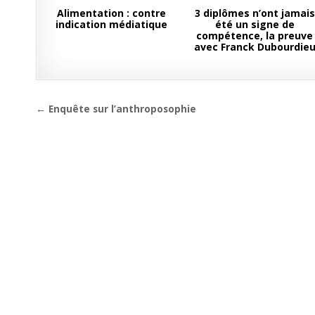
Alimentation : contre
3 diplômes n’ont jamais
indication médiatique
été un signe de
compétence, la preuve
avec Franck Dubourdie
Navigation
← Enquête sur l’anthroposophie
de
l’article