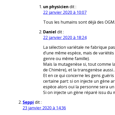
un physicien
dit :
22 janvier 2020 à 10:07
Tous les humains sont déjà des OGM
Daniel
dit :
22 janvier 2020 à 18:24
La sélection variétale ne fabrique pa
d’une même espèce, mais de variétés 
genre ou même famille).
Mais la mutagenèse si, tout comme la 
de Chimère), et la transgenèse auss
Et en ce qui concerne les gens guéri
certaine part: si on injecte un gène a
espèce alors oui la personne sera un 
Si on injecte un gène réparé issu du 
Seppi
dit :
23 janvier 2020 à 14:36