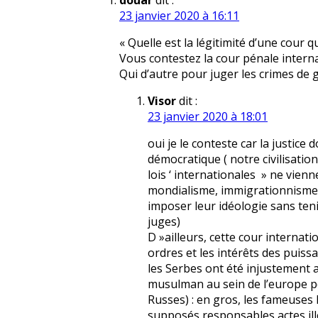
douar
dit :
23 janvier 2020 à 16:11
« Quelle est la légitimité d’une cour qu
Vous contestez la cour pénale intern
Qui d’autre pour juger les crimes de 
Visor
dit :
23 janvier 2020 à 18:01
oui je le conteste car la justice
démocratique ( notre civilisation
lois ‘ internationales » ne vien
mondialisme, immigrationnisme, a
imposer leur idéologie sans ten
juges)
D »ailleurs, cette cour internat
ordres et les intérêts des puiss
les Serbes ont été injustement 
musulman au sein de l’europe po
Russes) : en gros, les fameuses 
supposés responsables actes ill