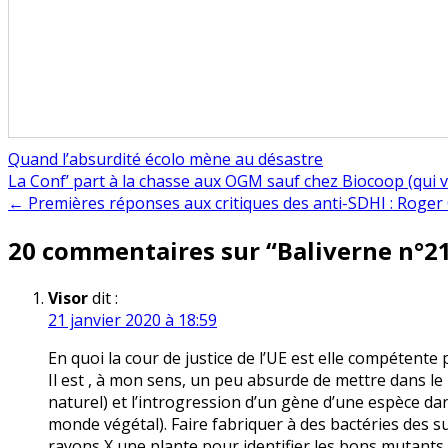
Quand l’absurdité écolo mène au désastre
Navigation
La Conf’ part à la chasse aux OGM sauf chez Biocoop (qui
← Premières réponses aux critiques des anti-SDHI : Roger 
de
20 commentaires sur “
Baliverne n°21 
l’article
Visor
dit :
21 janvier 2020 à 18:59
En quoi la cour de justice de l’UE est elle compétent
Il est , à mon sens, un peu absurde de mettre dans 
naturel) et l’introgression d’un gène d’une espèce d
monde végétal). Faire fabriquer à des bactéries des
rayons X une plante pour identifier les bons mutants 