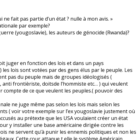
i ne fait pas partie d’un état ? nulle à mon avis. »
ationale par exemple?
guerre (yougoslavie), les auteurs de génocide (Rwanda)?
 doit juger en fonction des lois et dans un pays
) les lois sont votées par des gens élus par le peuple. Les
nent pas du peuple mais de groupes idéologisés (
nti frontièriste, doitsde l’hommiste etc… ) qui veulent
ir compte de ce que veulent les peuples.( pouvoir des
ionale ne juge même pas selon les lois mais selon les
ants ( voir votre exemple sur l’ex yougoslavie justement où
accusés au prétexte que les USA voulaient créer un état
ur y installer une base américaine dirigée contre les
lois ne servent qu’à punir les ennemis politiques et non les
égaux. Cette cour attaque t elle le système Américain