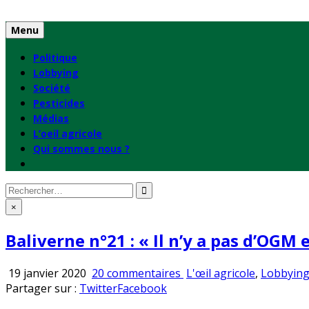
Skip
to
Menu
content
Politique
Lobbying
Société
Pesticides
Médias
L’oeil agricole
Qui sommes nous ?
Rechercher
:
×
Baliverne n°21 : « Il n’y a pas d’OGM 
sur
Publié
19 janvier 2020
20 commentaires
L'œil agricole
,
Lobbyin
Baliverne
en
Partager sur :
Twitter
Facebook
n°21