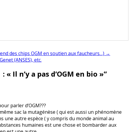
 vend des chips OGM en soutien aux faucheurs…) →
Genet (ANSES), etc.
: « Il n’y a pas d’OGM en bio »
”
e pour parler d’OGM???
le même sac la mutagénèse ( qui est aussi un phénomène
ans une autre espèce ( y compris du monde animal au
 substances humaines est une chose et bombarder aux
en est une autre.