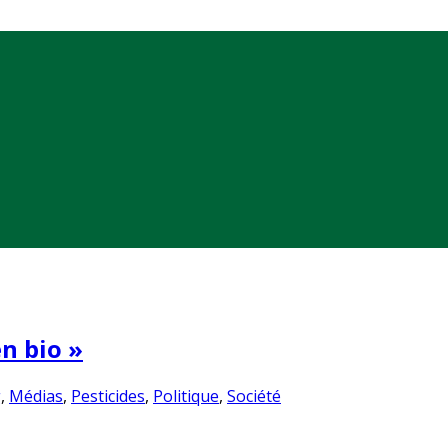
en bio »
g
,
Médias
,
Pesticides
,
Politique
,
Société