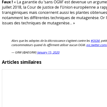
Faux !
« La garantie du ‘sans OGM’ est devenue un argument
:
juillet 2018, la Cour de justice de l’Union européenne a ra
« Il
transgéniques mais concernent aussi les plantes obtenues
n’y
notamment les différentes techniques de mutagenèse. Or l’
a
issues des techniques de mutagenèse… »
pas
d’OGM
en
bio »
Alors que les adeptes de la décroissance s’agitent contre les
#OGM
, peti
consommateurs quand ils affirment utiliser aucun OGM.
pic.twitter.co
— GRW (@AEGRW)
January 15, 2020
Articles similaires