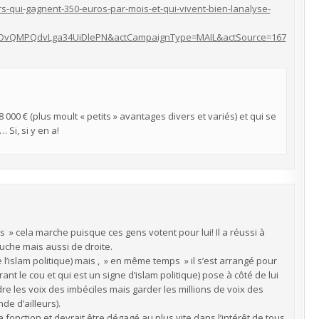
rs-qui-gagnent-350-euros-par-mois-et-qui-vivent-bien-lanalyse-
OvQMPQdvLga34UiDlePN&actCampaignType=MAIL&actSource=167
 000 € (plus moult « petits » avantages divers et variés) et qui se
 Si, si y en a!
 cela marche puisque ces gens votent pour lui! Il a réussi à
auche mais aussi de droite.
re l’islam politique) mais , » en même temps » il s’est arrangé pour
nt le cou et qui est un signe d’islam politique) pose à côté de lui
e les voix des imbéciles mais garder les millions de voix des
de d’ailleurs).
a fonction et devrait être dégagé au plus vite dans l’intérêt de tous.