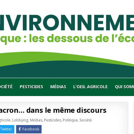
OCIÉTÉ
PESTICIDES
MÉDIAS
L’OEIL AGRICOLE
QUI SOM
acron… dans le même discours
gricole
,
Lobbying
,
Médias
,
Pesticides
,
Politique
,
Société
Twitter
Facebook