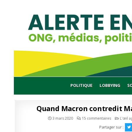
Skip
to
content
POLITIQUE
LOBBYING
S
Quand Macron contredit M
sur
Publié
3 mars 2020
15 commentaires
L'œil a
Quand
en
Macron
Partager sur :
contredit