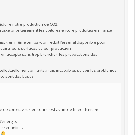
réduire notre production de CO2.
on taxe prioritairement les voitures encore produites en France
is, « en même temps », on réduit l’arsenal disponible pour
duira leurs surfaces et leur production.
, on accepte sans trop broncher, les provocations des
tellectuellement brillants, mais incapables se voir les problèmes
: ce sont des buses.
de coronavirus en cours, est avancée l’idée d’une
re-
’énergie.
e Fessenheim…
!