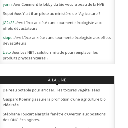
yann
dans
Comment le lobby du bio veut la peau de la HVE
Seppi
dans
Y a-t-il un pilote au ministère de l’Agriculture ?
JG2433
dans
L’éco-anxiété : une tourmente écologiste aux
effets dévastateurs
sippe
dans
L’éco-anxiété : une tourmente écologiste aux effets
dévastateurs
Listo
dans
Les NBT : solution miracle pour remplacer les
produits phytosanitaires ?
À LA UNE
De l’eau potable pour arroser…les toitures végétalisées
Gaspard Koening assure la promotion d’une agriculture bio
idéalisée
Stéphane Foucart élargit la fenêtre d’Overton aux positions
des ONG écologistes.