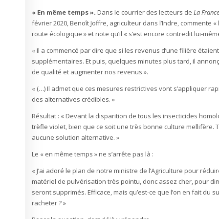
Macron…
dans
« En même temps ».
Dans le courrier des lecteurs de
le
La France
même
février 2020, Benoît Joffre, agriculteur dans l’Indre, commente «
discours
route écologique » et note qu’il « s’est encore contredit lui-mêm
« Il a commencé par dire que si les revenus d’une filière étaien
supplémentaires. Et puis, quelques minutes plus tard, il annonça
de qualité et augmenter nos revenus ».
« (…) Il admet que ces mesures restrictives vont s’appliquer ra
des alternatives crédibles. »
Résultat : « Devant la disparition de tous les insecticides hom
trèfle violet, bien que ce soit une très bonne culture mellifère.
aucune solution alternative. »
Le « en même temps » ne s’arrête pas là :
« J’ai adoré le plan de notre ministre de l’Agriculture pour rédui
matériel de pulvérisation très pointu, donc assez cher, pour dim
seront supprimés. Efficace, mais qu’est-ce que l’on en fait du 
racheter ? »