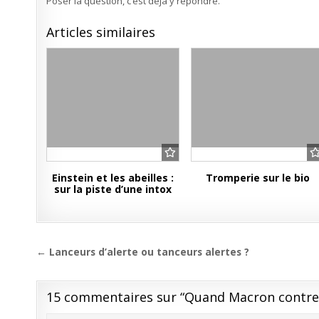
Poser la question, c’est déjà y répondre.
Articles similaires
Einstein et les abeilles :
Tromperie sur le bio
sur la piste d’une intox
Navigation
← Lanceurs d’alerte ou tanceurs alertes ?
de
l’article
15 commentaires sur “
Quand Macron contre