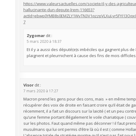
https://www.valeursactuelles.com/societe/il-y-des-agriculteu
hallucinante-dun-depute-lrem-116653?
actId=ebwp0YMB8s0EMZLY1WvTN3V1qzzpVLXuLyr5FYI13Oqx
7
Zygomar
dit :
5 mars 2020 à 18:37
Et il y a aussi des député(e)s imbéciles qui gagnent plus de 8
plaignent et pleurnichent à cause des fins de mois difficiles…
Visor
dit :
7 mars 2020 à 17:27
Macron prend les gens pour des cons, mais » en même temps »
récupérer des voix de droite en faisant croire qu’il était de g
récemment, il a fait un discours sur la laicité ( et un peu cont
qu’une femme portant illégalement le voile chariatique ( couvra
sur les photos. Faut quand même pas déconner ! il faut prendr
musulmans qui lui ont permis d’être là où il est ( comme Hollan
L’absence totale de stratégie montre qu’il n’est pas fait pour l