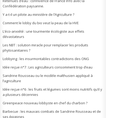
Retenues d’eau : connivence de France Info avec la
Confédération paysanne.
Y a-t-il un pilote au ministère de l’Agriculture ?
Comment le lobby du bio veut la peau de la HVE
L’éco-anxiété : une tourmente écologiste aux effets
dévastateurs
Les NBT : solution miracle pour remplacer les produits
phytosanitaires ?
Lobbying : les insurmontables contradictions des ONG
Idée reçue n°7 : Les agriculteurs consomment trop d’eau
Sandrine Rousseau ou le modèle malthusien appliqué à
l’agriculture
Idée reçue n°6 : les fruits et légumes sont moins nutritifs qu’il y
a plusieurs décennies
Greenpeace nouveau lobbyste en chef du charbon ?
Barbecue : les mauvais combats de Sandrine Rousseau et de
ses épigones