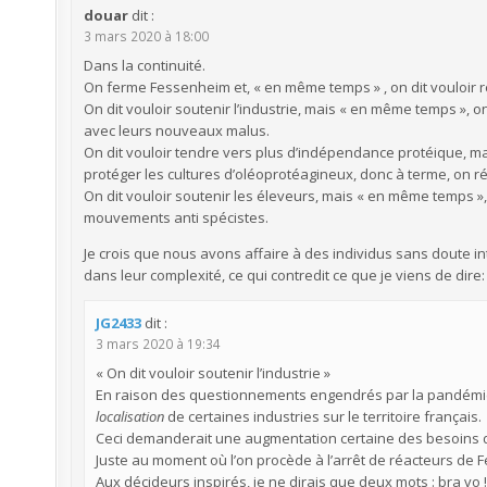
douar
dit :
3 mars 2020 à 18:00
Dans la continuité.
On ferme Fessenheim et, « en même temps » , on dit vouloir 
On dit vouloir soutenir l’industrie, mais « en même temps », 
avec leurs nouveaux malus.
On dit vouloir tendre vers plus d’indépendance protéique, ma
protéger les cultures d’oléoprotéagineux, donc à terme, on ré
On dit vouloir soutenir les éleveurs, mais « en même temps »
mouvements anti spécistes.
Je crois que nous avons affaire à des individus sans doute in
dans leur complexité, ce qui contredit ce que je viens de dire
JG2433
dit :
3 mars 2020 à 19:34
« On dit vouloir soutenir l’industrie »
En raison des questionnements engendrés par la pandémie 
localisation
de certaines industries sur le territoire français.
Ceci demanderait une augmentation certaine des besoins d
Juste au moment où l’on procède à l’arrêt de réacteurs d
Aux décideurs inspirés, je ne dirais que deux mots : bra vo 