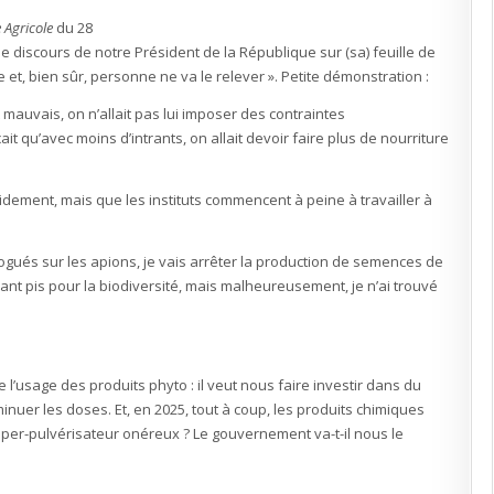
 Agricole
du 28
 le discours de notre Président de la République sur (sa) feuille de
e et, bien sûr, personne ne va le relever ». Petite démonstration :
t mauvais, on n’allait pas lui imposer des contraintes
it qu’avec moins d’intrants, on allait devoir faire plus de nourriture
pidement, mais que les instituts commencent à peine à travailler à
ologués sur les apions, je vais arrêter la production de semences de
 Tant pis pour la biodiversité, mais malheureusement, je n’ai trouvé
re l’usage des produits phyto : il veut nous faire investir dans du
inuer les doses. Et, en 2025, tout à coup, les produits chimiques
super-pulvérisateur onéreux ? Le gouvernement va-t-il nous le