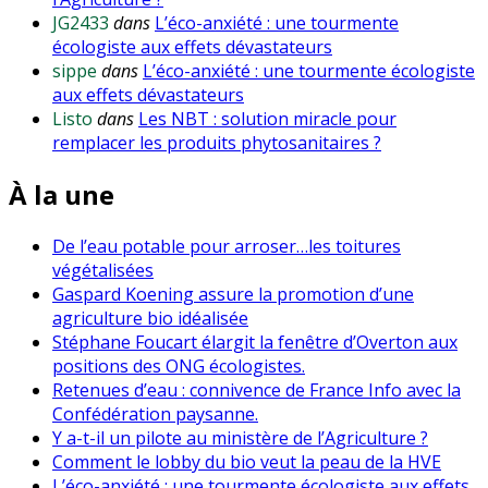
JG2433
dans
L’éco-anxiété : une tourmente
écologiste aux effets dévastateurs
sippe
dans
L’éco-anxiété : une tourmente écologiste
aux effets dévastateurs
Listo
dans
Les NBT : solution miracle pour
remplacer les produits phytosanitaires ?
À la une
De l’eau potable pour arroser…les toitures
végétalisées
Gaspard Koening assure la promotion d’une
agriculture bio idéalisée
Stéphane Foucart élargit la fenêtre d’Overton aux
positions des ONG écologistes.
Retenues d’eau : connivence de France Info avec la
Confédération paysanne.
Y a-t-il un pilote au ministère de l’Agriculture ?
Comment le lobby du bio veut la peau de la HVE
L’éco-anxiété : une tourmente écologiste aux effets