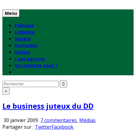
Skip
to
Menu
content
Politique
Lobbying
Société
Pesticides
Médias
L’oeil agricole
Qui sommes nous ?
Rechercher
:
×
Le business juteux du DD
sur
Publié
30 janvier 2009
7 commentaires
Médias
Le
en
Partager sur :
Twitter
Facebook
business