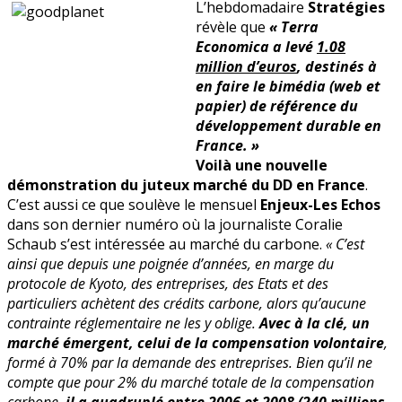
L’hebdomadaire
Stratégies
juteux
révèle que
« Terra
du
Economica a levé
1.08
DD
million d’euros
, destinés à
en faire le bimédia (web et
papier) de référence du
développement durable en
France. »
Voilà une nouvelle
démonstration du juteux marché du DD en France
.
C’est aussi ce que soulève le mensuel
Enjeux-Les Echos
dans son dernier numéro où la journaliste Coralie
Schaub s’est intéressée au marché du carbone.
« C’est
ainsi que depuis une poignée d’années, en marge du
protocole de Kyoto, des entreprises, des Etats et des
particuliers achètent des crédits carbone, alors qu’aucune
contrainte réglementaire ne les y oblige.
Avec à la clé, un
marché émergent, celui de la compensation volontaire
,
formé à 70% par la demande des entreprises. Bien qu’il ne
compte que pour 2% du marché totale de la compensation
carbone,
il a
quadruplé
entre 2006 et 2008 (240 millions