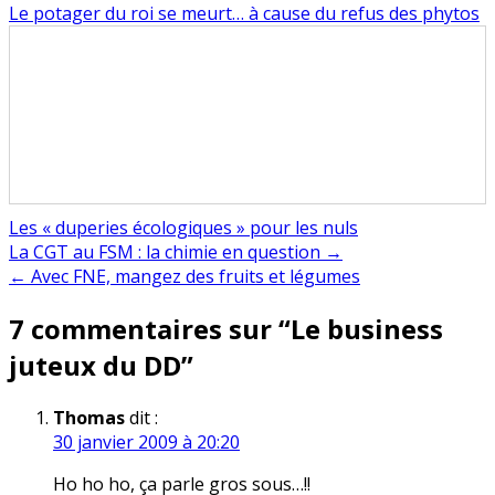
Le potager du roi se meurt… à cause du refus des phytos
Les « duperies écologiques » pour les nuls
Navigation
La CGT au FSM : la chimie en question →
← Avec FNE, mangez des fruits et légumes
de
7 commentaires sur “
Le business
l’article
juteux du DD
”
Thomas
dit :
30 janvier 2009 à 20:20
Ho ho ho, ça parle gros sous…!!