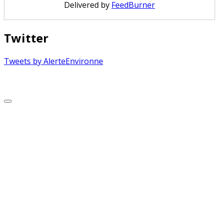
Delivered by
FeedBurner
Twitter
Tweets by AlerteEnvironne
Copyright © 2026 Alerte Environnement
Scroll
to
Top