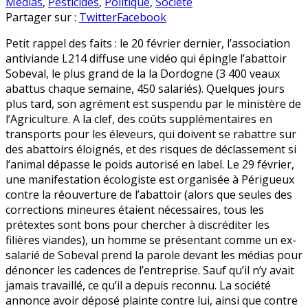
Abattoir
en
Médias
,
Pesticides
,
Politique
,
Société
Sobeval
Partager sur :
Twitter
Facebook
:
Petit rappel des faits : le 20 février dernier, l’association
faux
antiviande L214 diffuse une vidéo qui épingle l’abattoir
témoignage
Sobeval, le plus grand de la la Dordogne (3 400 veaux
chez
abattus chaque semaine, 450 salariés). Quelques jours
les
plus tard, son agrément est suspendu par le ministère de
opposants
l’Agriculture. A la clef, des coûts supplémentaires en
à
transports pour les éleveurs, qui doivent se rabattre sur
sa
des abattoirs éloignés, et des risques de déclassement si
réouverture
l’animal dépasse le poids autorisé en label. Le 29 février,
une manifestation écologiste est organisée à Périgueux
contre la réouverture de l’abattoir (alors que seules des
corrections mineures étaient nécessaires, tous les
prétextes sont bons pour chercher à discréditer les
filières viandes), un homme se présentant comme un ex-
salarié de Sobeval prend la parole devant les médias pour
dénoncer les cadences de l’entreprise. Sauf qu’il n’y avait
jamais travaillé, ce qu’il a depuis reconnu. La société
annonce avoir déposé plainte contre lui, ainsi que contre