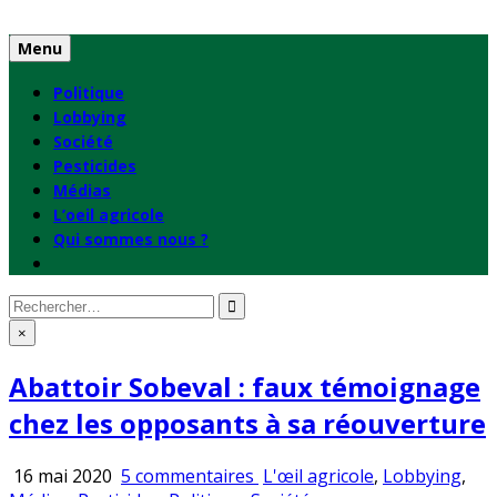
Skip
to
Menu
content
Politique
Lobbying
Société
Pesticides
Médias
L’oeil agricole
Qui sommes nous ?
Rechercher
:
×
Abattoir Sobeval : faux témoignage
chez les opposants à sa réouverture
sur
Publié
16 mai 2020
5 commentaires
L'œil agricole
,
Lobbying
,