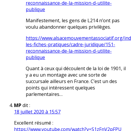
reconnaissance-de-la-mission-d-utilite-
publique
Manifestement, les gens de L214 n’ont pas
voulu abandonner quelques privilèges.
https://www.alsacemouvementassociatif.org/ind
les-fiches-pratiques/cadre-juridique/151-
reconnaissance-de-la-mission-d-utilite-
publique
Quant à ceux qui découlent de la loi de 1901, il
y a eu un montage avec une sorte de
succursale ailleurs en France. C’est un des
points qui intéressent quelques
parlementaires…
MP
dit :
18 juillet 2020 à 15:57
Excellent résumé :
https://www.youtube.com/watch?v=S1zFnV2pFPU