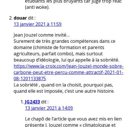
étudiants les plus bruyants car jugé trop réac’
(anti woke).
douar
dit :
13 janvier 2021 à 11:59
Jean Jouzel comme invité…
Surement de très grandes compétences dans ce
domaine (chimiste de formation et parents
agriculteurs, parfait combo), mais surtout
beaucoup d’idéologie, lui qui appelle à la sobriété.
https://www.la-croix.com/Jean-Jouzel-monde-sobre-
carbone-peut-etre-percu-comme-attractif-2021-01-
08-1201133875
La sobriété , quand on la choisit, pourquoi pas,
quand elle est imposée, c’est une autre histoire.
JG2433
dit :
13 janvier 2021 à 14:09
Le chapô de l’article que vous avez mis en lien
présente J. Jouzel comme « climatologue et