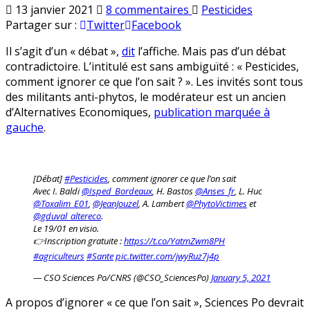
sur
Publié
13 janvier 2021
8 commentaires
Pesticides
Sciences
en
Partager sur :
Twitter
Facebook
Po
Il s’agit d’un « débat »,
dit
l’affiche. Mais pas d’un débat
organise
contradictoire. L’intitulé est sans ambiguïté : « Pesticides,
un
comment ignorer ce que l’on sait ? ». Les invités sont tous
« débat »
des militants anti-phytos, le modérateur est un ancien
entre
d’Alternatives Economiques,
publication marquée à
opposants
gauche
.
aux
médicaments
pour
plantes
[Débat]
#Pesticides
, comment ignorer ce que l’on sait
Avec I. Baldi
@Isped_Bordeaux
, H. Bastos
@Anses_fr
, L. Huc
@Toxalim_E01
,
@JeanJouzel
, A. Lambert
@PhytoVictimes
et
@gduval_altereco
.
Le 19/01 en visio.
👉Inscription gratuite :
https://t.co/YatmZwm8PH
#agriculteurs
#Sante
pic.twitter.com/jwyRuz7j4p
— CSO Sciences Po/CNRS (@CSO_SciencesPo)
January 5, 2021
A propos d’ignorer « ce que l’on sait », Sciences Po devrait