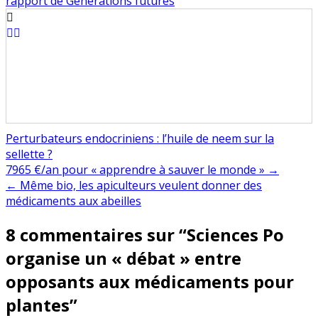
rapport de Générations futures
Perturbateurs endocriniens : l’huile de neem sur la
sellette ?
Navigation
7965 €/an pour « apprendre à sauver le monde » →
← Même bio, les apiculteurs veulent donner des
de
médicaments aux abeilles
l’article
8 commentaires sur “
Sciences Po
organise un « débat » entre
opposants aux médicaments pour
plantes
”