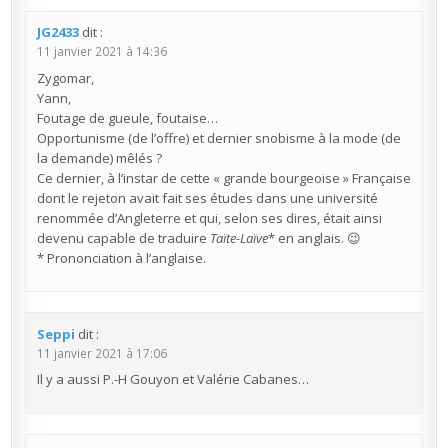
JG2433
dit :
11 janvier 2021 à 14:36
Zygomar,
Yann,
Foutage de gueule, foutaise…
Opportunisme (de l’offre) et dernier snobisme à la mode (de
la demande) mêlés ?
Ce dernier, à l’instar de cette « grande bourgeoise » Française
dont le rejeton avait fait ses études dans une université
renommée d’Angleterre et qui, selon ses dires, était ainsi
devenu capable de traduire
Taïte-Laïve
* en anglais. 😉
* Prononciation à l’anglaise.
Seppi
dit :
11 janvier 2021 à 17:06
Il y a aussi P.-H Gouyon et Valérie Cabanes…