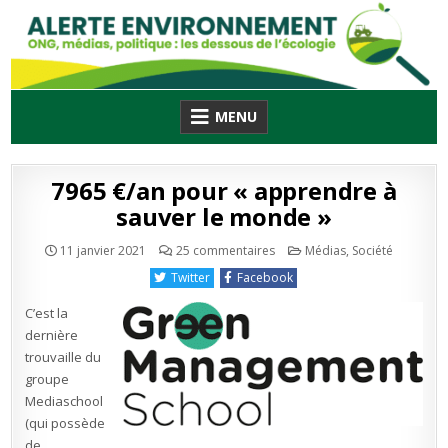
Skip
to
content
MENU
7965 €/an pour « apprendre à
sauver le monde »
sur
Publié
11 janvier 2021
25 commentaires
Médias
,
Société
7965
en
€/an
Twitter
Facebook
pour
« apprendre
à
C’est la
sauver
le
dernière
monde »
trouvaille du
groupe
Mediaschool
(qui possède
de