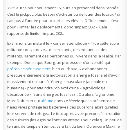
7965 euros pour seulement 16 jours en présentiel dans l’année,
c’est le jackpot, plus besoin d’acheter ou de louer des locaux / un
campus à l’année pour accueillir les élèves. Officiellement, c’est
pour « limiter les déplacements, donc l’impact CO2 ». Cela
rapporte, de limiter l’impact C02…
Examinons un instant le « conseil scientifique » (!) de cette école
militante : on y trouve… des militants, des militants et des
militants. Rarement des personnes qui vivent dans la réalité. Par
exemple, Dominique Bourg, un professeur d’université qui
préconise sérieusement
, bien au chaud, « d’abandonner
presque entièrement la motorisation à énergie fossile et d’avoir
massivement recours à l’énergie musculaire (animale ou
humaine) » pour atteindre l’objectif d’une « agroécologie
décarbonée » (sans énergies fossiles)… Ou alors l’agronome
Marc Dufumier qui
affirme
dans
Le Monde
que la présence de
haies vives protège les betteraves des pucerons alors qu’elles
leur servent de refuge… Le tout après avoir préconisé la rotation
des cultures (les agris ne l’ont pas attendu pour cela !). Un peu de
terrain, de temps en temps, cela fait du bien. Ou encore Maxime