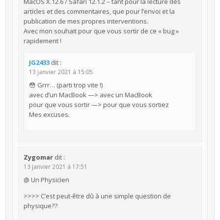
MacOS X.12.6 / Safari 12.1.2 – tant pour la lecture des
articles et des commentaires, que pour l’envoi et la
publication de mes propres interventions.
Avec mon souhait pour que vous sortir de ce « bug »
rapidement !
JG2433
dit :
13 janvier 2021 à 15:05
😳 Grrr… (parti trop vite !)
avec d’un MacBook —> avec un MacBook
pour que vous sortir —> pour que vous sortiez
Mes excuses.
Zygomar
dit :
13 janvier 2021 à 17:51
@ Un Physicien
>>>> C’est peut-être dû à une simple question de
physique??