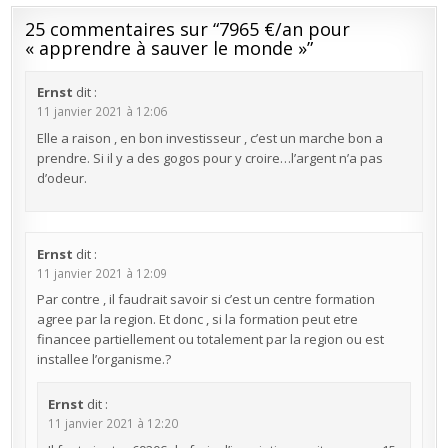
25 commentaires sur “
7965 €/an pour
« apprendre à sauver le monde »
”
Ernst
dit :
11 janvier 2021 à 12:06
Elle a raison , en bon investisseur , c’est un marche bon a
prendre. Si il y a des gogos pour y croire…l’argent n’a pas
d’odeur.
Ernst
dit :
11 janvier 2021 à 12:09
Par contre , il faudrait savoir si c’est un centre formation
agree par la region. Et donc , si la formation peut etre
financee partiellement ou totalement par la region ou est
installee l’organisme.?
Ernst
dit :
11 janvier 2021 à 12:20