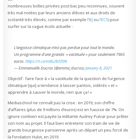
nombreuses boîtes privées post-bac peu reconnues, souvent
très mal notées par leurs anciens élèves et aux droits de
scolarité très élevés, comme par exemple
l’IEJ
ou
l’ECS
) pour
surfer sur la vague écolo actuelle :
L’angoisse climatique n’est pas perdue pour tout le monde.
Un programme d’une grande » vastitude » pour seulement 7965
euros.
https://t.co/m8s2bFZtAt
— Emmanuelle Ducros (@emma_ducros)
January 8, 2021
Objectif : faire face à « la vastitude de la question de l’urgence
climatique [qui] a tendance à laisser pantois, sidérés » et «
apprendre à sauver le monde, rien que ça ! »
Mediaschool ne connaît pas la crise : en 2019, son chiffre
d’affaires (plus de 9 millions d’euros) est en hausse de 7%. On
ignore combien est payée la militante Audrey Pulvar pour prêter
son nom au projet. Il faut bien entretenir son train de vie de
grande bourgeoise parisienne après un départ un peu forcé de
la Fondation Hulot, en 2019.