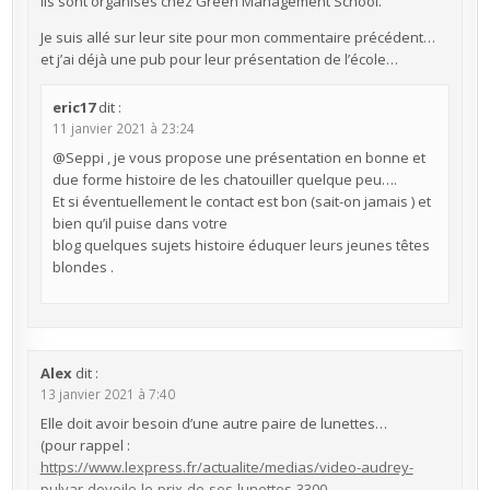
Ils sont organisés chez Green Management School.
Je suis allé sur leur site pour mon commentaire précédent…
et j’ai déjà une pub pour leur présentation de l’école…
eric17
dit :
11 janvier 2021 à 23:24
@Seppi , je vous propose une présentation en bonne et
due forme histoire de les chatouiller quelque peu….
Et si éventuellement le contact est bon (sait-on jamais ) et
bien qu’il puise dans votre
blog quelques sujets histoire éduquer leurs jeunes têtes
blondes .
Alex
dit :
13 janvier 2021 à 7:40
Elle doit avoir besoin d’une autre paire de lunettes…
(pour rappel :
https://www.lexpress.fr/actualite/medias/video-audrey-
pulvar-devoile-le-prix-de-ses-lunettes-3300-