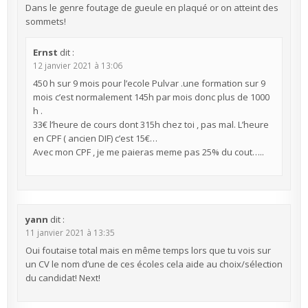
Dans le genre foutage de gueule en plaqué or on atteint des
sommets!
Ernst
dit :
12 janvier 2021 à 13:06
450 h sur 9 mois pour l’ecole Pulvar .une formation sur 9
mois c’est normalement 145h par mois donc plus de 1000
h .
33€ l’heure de cours dont 315h chez toi , pas mal. L’heure
en CPF ( ancien DIF) c’est 15€…
Avec mon CPF , je me paieras meme pas 25% du cout…..
yann
dit :
11 janvier 2021 à 13:35
Oui foutaise total mais en même temps lors que tu vois sur
un CV le nom d’une de ces écoles cela aide au choix/sélection
du candidat! Next!