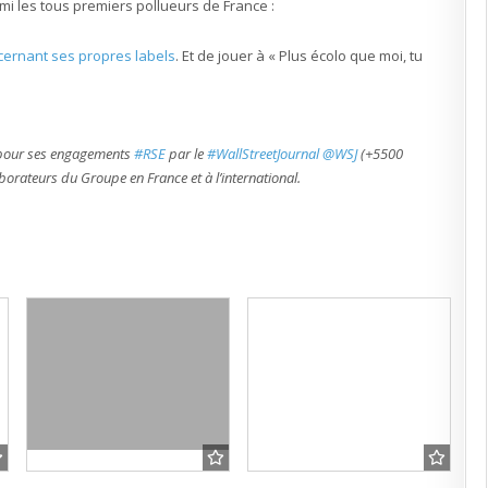
mi les tous premiers pollueurs de France :
ernant ses propres labels
. Et de jouer à « Plus écolo que moi, tu
pour ses engagements
#RSE
par le
#WallStreetJournal
@WSJ
(+5500
borateurs du Groupe en France et à l’international.