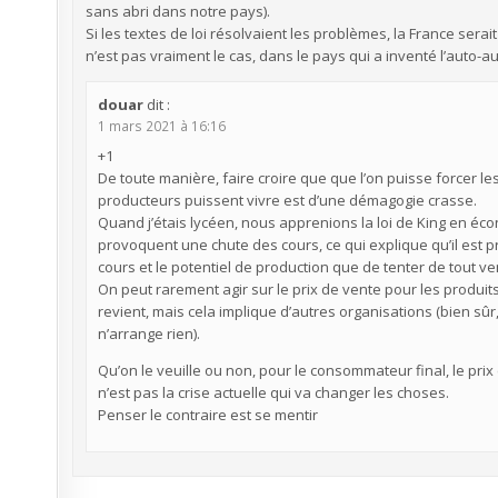
sans abri dans notre pays).
Si les textes de loi résolvaient les problèmes, la France ser
n’est pas vraiment le cas, dans le pays qui a inventé l’auto-a
douar
dit :
1 mars 2021 à 16:16
+1
De toute manière, faire croire que que l’on puisse forcer le
producteurs puissent vivre est d’une démagogie crasse.
Quand j’étais lycéen, nous apprenions la loi de King en éco
provoquent une chute des cours, ce qui explique qu’il est 
cours et le potentiel de production que de tenter de tout ven
On peut rarement agir sur le prix de vente pour les produit
revient, mais cela implique d’autres organisations (bien s
n’arrange rien).
Qu’on le veuille ou non, pour le consommateur final, le prix e
n’est pas la crise actuelle qui va changer les choses.
Penser le contraire est se mentir