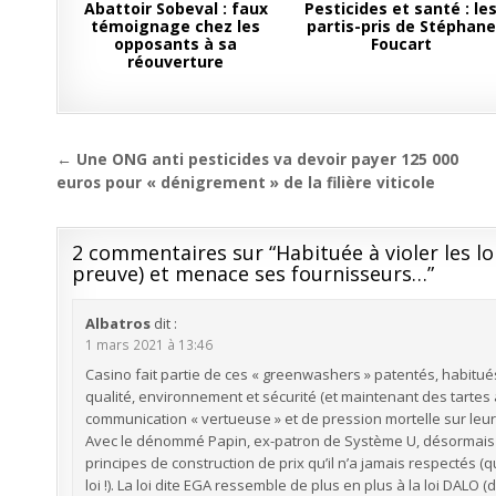
Abattoir Sobeval : faux
Pesticides et santé : le
témoignage chez les
partis-pris de Stéphane
opposants à sa
Foucart
réouverture
Navigation
← Une ONG anti pesticides va devoir payer 125 000
de
euros pour « dénigrement » de la filière viticole
l’article
2 commentaires sur “
Habituée à violer les lo
preuve) et menace ses fournisseurs…
”
Albatros
dit :
1 mars 2021 à 13:46
Casino fait partie de ces « greenwashers » patentés, habitués
qualité, environnement et sécurité (et maintenant des tartes
communication « vertueuse » et de pression mortelle sur leur
Avec le dénommé Papin, ex-patron de Système U, désormais q
principes de construction de prix qu’il n’a jamais respectés (
loi !). La loi dite EGA ressemble de plus en plus à la loi DALO