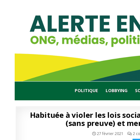
Skip
to
content
POLITIQUE
LOBBYING
S
Habituée à violer les lois soci
(sans preuve) et me
27 février 2021
2 c