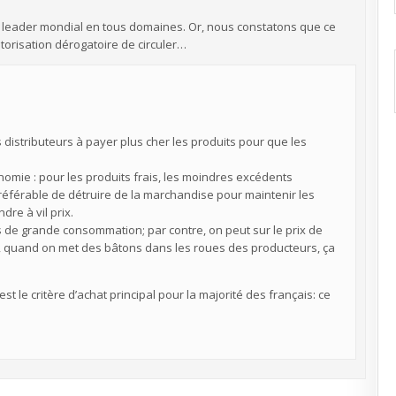
ait leader mondial en tous domaines. Or, nous constatons que ce
utorisation dérogatoire de circuler…
s distributeurs à payer plus cher les produits pour que les
nomie : pour les produits frais, les moindres excédents
préférable de détruire de la marchandise pour maintenir les
dre à vil prix.
s de grande consommation; par contre, on peut sur le prix de
ûr, quand on met des bâtons dans les roues des producteurs, ça
st le critère d’achat principal pour la majorité des français: ce