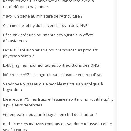
Retenues d’eau : connivence de France Info avec la
Confédération paysanne.
Y a-t-il un pilote au ministère de l’Agriculture ?
Comment le lobby du bio veut la peau de la HVE
L’éco-anxiété : une tourmente écologiste aux effets
dévastateurs
Les NBT : solution miracle pour remplacer les produits
phytosanitaires ?
Lobbying : les insurmontables contradictions des ONG
Idée reçue n°7 : Les agriculteurs consomment trop d’eau
Sandrine Rousseau ou le modèle malthusien appliqué à
l’agriculture
Idée reçue n°6 : les fruits et légumes sont moins nutritifs qu’il y
a plusieurs décennies
Greenpeace nouveau lobbyste en chef du charbon ?
Barbecue : les mauvais combats de Sandrine Rousseau et de
ses épigones