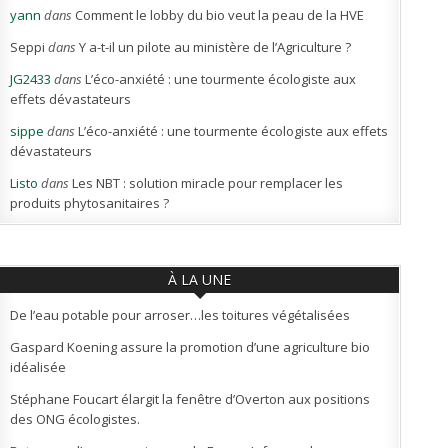
yann
dans
Comment le lobby du bio veut la peau de la HVE
Seppi
dans
Y a-t-il un pilote au ministère de l’Agriculture ?
JG2433
dans
L’éco-anxiété : une tourmente écologiste aux
effets dévastateurs
sippe
dans
L’éco-anxiété : une tourmente écologiste aux effets
dévastateurs
Listo
dans
Les NBT : solution miracle pour remplacer les
produits phytosanitaires ?
À LA UNE
De l’eau potable pour arroser…les toitures végétalisées
Gaspard Koening assure la promotion d’une agriculture bio
idéalisée
Stéphane Foucart élargit la fenêtre d’Overton aux positions
des ONG écologistes.