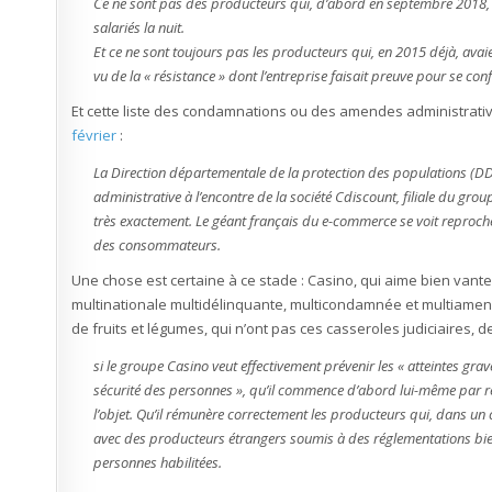
Ce ne sont pas des producteurs qui, d’abord en septembre 2018,
salariés la nuit.
Et ce ne sont toujours pas les producteurs qui, en 2015 déjà, av
vu de la « résistance » dont l’entreprise faisait preuve pour se con
Et cette liste des condamnations ou des amendes administrative
février
:
La Direction départementale de la protection des populations (
administrative à l’encontre de la société Cdiscount, filiale du gro
très exactement. Le géant français du e-commerce se voit reproc
des consommateurs.
Une chose est certaine à ce stade : Casino, qui aime bien vante
multinationale multidélinquante, multicondamnée et multiame
de fruits et légumes, qui n’ont pas ces casseroles judiciaires, de
si le groupe Casino veut effectivement prévenir les « atteintes grav
sécurité des personnes », qu’il commence d’abord lui-même par respe
l’objet. Qu’il rémunère correctement les producteurs qui, dans un
avec des producteurs étrangers soumis à des réglementations bien pl
personnes habilitées.