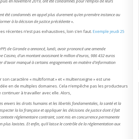
 puis en novembre 2019, ont été condamnés pour l’emploi de leurs
aient été condamnés en appel plus durement qu’en première instance au
former à la décision de justice précédente ».
s récentes n’est pas exhaustives, loin s’en faut.
Exemple jeudi 25
DDPP) de Gironde a annoncé, lundi, avoir prononcé une amende
upe Casino, d’un montant avoisinant le million d’euros, 986 432 euros
her d’avoir manqué à certains engagements en matière d’information
r son caractère « multiformat » et « multienseigne » est une
ndée en de multiples domaines. Cela n’empêche pas les producteurs
 continuer à travailler avec elle. Alors,
es envers les droits humains et les libertés fondamentales, la santé et la
cter la loi française et appliquer les décisions de justice dont il fait
 contexte réglementaire contraint, sont mis en concurrence permanente
us laxistes. Et enfin, qu’il laisse le contrôle de la réglementation aux