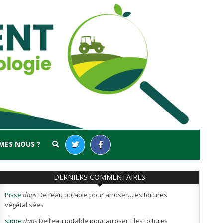
MES NOUS ?
DERNIERS COMMENTAIRES
Pisse
dans
De l’eau potable pour arroser…les toitures
végétalisées
sippe
dans
De l’eau potable pour arroser…les toitures