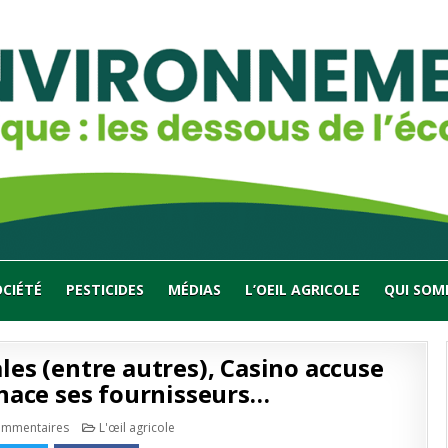
OCIÉTÉ
PESTICIDES
MÉDIAS
L’OEIL AGRICOLE
QUI SOM
ales (entre autres), Casino accuse
nace ses fournisseurs…
sur
Publié
ommentaires
L'œil agricole
Habituée
en