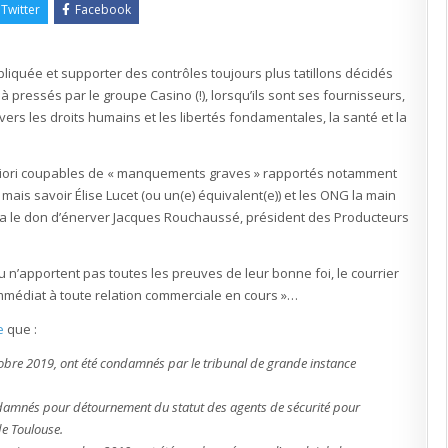
à
Twitter
Facebook
violer
les
lois
sociales
(entre
iquée et supporter des contrôles toujours plus tatillons décidés
autres),
Casino
là pressés par le groupe Casino (!), lorsqu’ils sont ses fournisseurs,
accuse
(sans
nvers les droits humains et les libertés fondamentales, la santé et la
preuve)
et
menace
ses
fournisseurs…
 priori coupables de « manquements graves » rapportés notamment
mais savoir Élise Lucet (ou un(e) équivalent(e)) et les ONG la main
is a le don d’énerver Jacques Rouchaussé, président des Producteurs
u n’apportent pas toutes les preuves de leur bonne foi, le courrier
immédiat à toute relation commerciale en cours »…
e
que :
tobre 2019, ont été condamnés par le tribunal de grande instance
condamnés pour détournement du statut des agents de sécurité pour
de Toulouse.