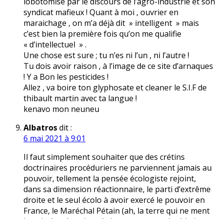
lobotomisé par le discours de l’agro-industrie et son
syndicat mafieux ! Quant à moi , ouvrier en
maraichage , on m’a déjà dit » intelligent » mais
c’est bien la première fois qu’on me qualifie
« d’intellectuel » .
Une chose est sure ; tu n’es ni l’un , ni l’autre !
Tu dois avoir raison , à l’image de ce site d’arnaques
! Y a Bon les pesticides !
Allez , va boire ton glyphosate et cleaner le S.I.F de
thibault martin avec ta langue !
kenavo mon neuneu
Albatros
dit :
6 mai 2021 à 9:01
Il faut simplement souhaiter que des crétins
doctrinaires procéduriers ne parviennent jamais au
pouvoir, tellement la pensée écologiste rejoint,
dans sa dimension réactionnaire, le parti d’extrême
droite et le seul écolo à avoir exercé le pouvoir en
France, le Maréchal Pétain (ah, la terre qui ne ment