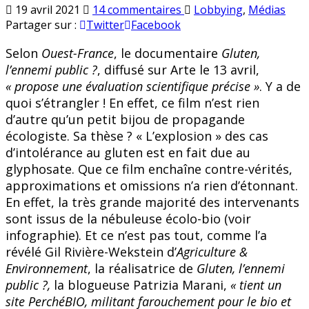
sur
Publié
19 avril 2021
14 commentaires
Lobbying
,
Médias
De
en
Partager sur :
Twitter
Facebook
la
Selon
Ouest-France
, le documentaire
Gluten,
propagande
l’ennemi public ?
, diffusé sur Arte le 13 avril,
écologiste
labellisée
« propose une évaluation scientifique précise »
. Y a de
«
quoi s’étrangler ! En effet, ce film n’est rien
enquête
d’autre qu’un petit bijou de propagande
journalistique
écologiste. Sa thèse ? « L’explosion » des cas
»
d’intolérance au gluten est en fait due au
glyphosate. Que ce film enchaîne contre-vérités,
approximations et omissions n’a rien d’étonnant.
En effet, la très grande majorité des intervenants
sont issus de la nébuleuse écolo-bio (voir
infographie). Et ce n’est pas tout, comme l’a
révélé Gil Rivière-Wekstein d’
Agriculture &
Environnement
, la réalisatrice de
Gluten, l’ennemi
public ?,
la blogueuse Patrizia Marani,
« tient un
site PerchéBIO, militant farouchement pour le bio et