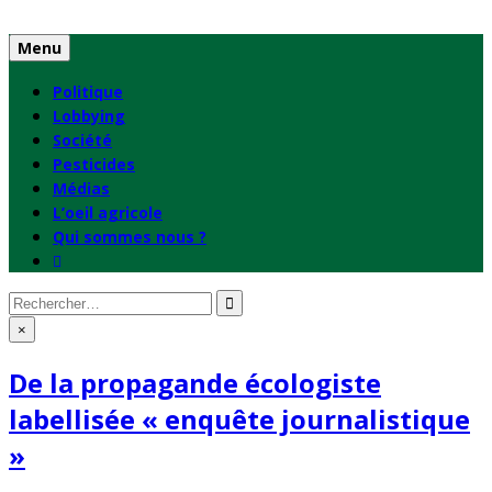
Skip
to
Menu
content
Politique
Lobbying
Société
Pesticides
Médias
L’oeil agricole
Qui sommes nous ?
Rechercher
:
×
De la propagande écologiste
labellisée « enquête journalistique
»