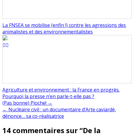
La FNSEA se mobilise (enfin !) contre les agressions des
animalistes et des environnementalistes
Agriculture et environnement : la France en progrès.
Pourquoi la presse n’en parle-t-elle pas ?
Navigation
(Pas bonne) Pioche! →
← Nucléaire civil : un documentaire d’Arte caviardé,
de
dénonce… sa co-réalisatrice
l’article
14 commentaires sur “
De la