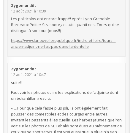
Zygomar
dit :
12 août 2021 à 10:39
Les politicolos ont encore frappé! Après Lyon Grenoble
Bordeaux Poitier Strasbourg et tutti quanti c’est Tours qui se
distingue à son tour (oups!!)
https://www.lanouvellerepublique.fr/indre-et-loire/tours-l-
ancien-adjoint-ne-fait-pas-dans-la-dentelle
Zygomar
dit :
12 août 2021 à 10:47
suite!!
Faut voir les photos et lire les explications de l’adjointe dont
un échantillon » est ici:
« …Pour que cela fasse plus joli, ils ont également fait
pousser des comestibles et des courges entre autres,
invitant les passants à les cueillir. Les herbes jaunies que l’on
voit sur les photos de M. Tebaldi sont dues au piétinement de
ceux qui se sont servis. Il est vrai aussi que la pluie n’a rien