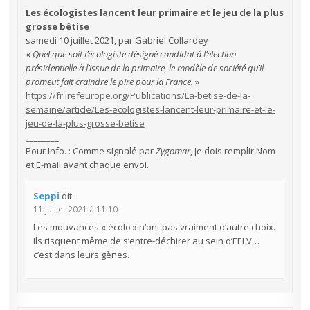
Les écologistes lancent leur primaire et le jeu de la plus
grosse bêtise
samedi 10 juillet 2021, par Gabriel Collardey
«
Quel que soit l’écologiste désigné candidat à l’élection
présidentielle à l’issue de la primaire, le modèle de société qu’il
promeut fait craindre le pire pour la France.
»
https://fr.irefeurope.org/Publications/La-betise-de-la-
semaine/article/Les-ecologistes-lancent-leur-primaire-et-le-
jeu-de-la-plus-grosse-betise
________
Pour info. : Comme signalé par
Zygomar
, je dois remplir Nom
et E-mail avant chaque envoi.
Seppi
dit :
11 juillet 2021 à 11:10
Les mouvances « écolo » n’ont pas vraiment d’autre choix.
Ils risquent même de s’entre-déchirer au sein d’EELV…
c’est dans leurs gènes.