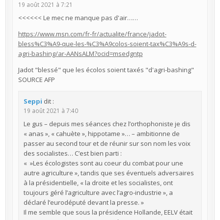
19 août 2021 à 7:21
<<<<<< Le mec ne manque pas d'air……
https://www.msn.com/fr-fr/actualite/france/jadot-
bless%C3%A9-que-les-%C3%A9colos-soient-tax%C3%A9s-d-
agri-bashing/ar-AANsALM?ocid=msedgntp
Jadot "blessé" que les écolos soient taxés "d'agri-bashing"
SOURCE AFP
Seppi
dit :
19 août 2021 à 7:40
Le gus – depuis mes séances chez l’orthophoniste je dis
« anas », « cahuète », hippotame »… – ambitionne de
passer au second tour et de réunir sur son nom les voix
des socialistes… C’est bien parti :
« »Les écologistes sont au coeur du combat pour une
autre agriculture », tandis que ses éventuels adversaires
à la présidentielle, « la droite et les socialistes, ont
toujours géré l’agriculture avec l’agro-industrie », a
déclaré l’eurodéputé devant la presse. »
Il me semble que sous la présidence Hollande, EELV était