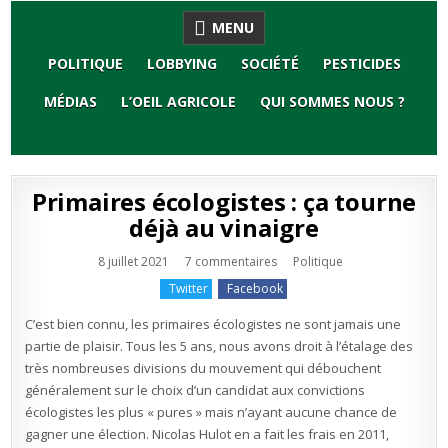
Skip
MENU
to
content
POLITIQUE
LOBBYING
SOCIÉTÉ
PESTICIDES
MÉDIAS
L’OEIL AGRICOLE
QUI SOMMES NOUS ?
Primaires écologistes : ça tourne
déjà au vinaigre
sur
Publié
8 juillet 2021
7 commentaires
Politique
Primaires
en
écologistes
Twitter
Facebook
:
ça
tourne
C’est bien connu, les primaires écologistes ne sont jamais une
déjà
au
partie de plaisir. Tous les 5 ans, nous avons droit à l’étalage des
vinaigre
très nombreuses divisions du mouvement qui débouchent
généralement sur le choix d’un candidat aux convictions
écologistes les plus « pures » mais n’ayant aucune chance de
gagner une élection. Nicolas Hulot en a fait les frais en 2011,