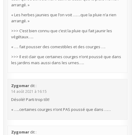
arrangé. »
« Les herbes jaunies que l’on voit …….que la pluie n’a rien
arrangé. »
>>> C’est bien connu que c’est la pluie qui fait jaunir les
végétaux…..
« …. fait pousser des comestibles et des courges ….
>>> Il est clair que certaines courges n’ont poussé que dans
les jardins mais aussi dans les urnes…..
Zygomar
dit :
14 août 2021 à 16:15
Désolé! Parti trop tôt!
« …..certaines courges n’ont PAS poussé que dans ……
Zygomar
dit :