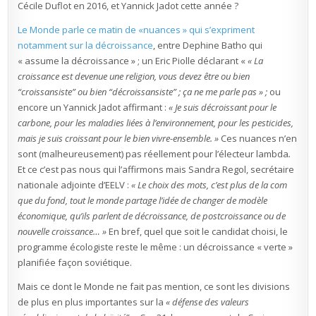
Cécile Duflot en 2016, et Yannick Jadot cette année ?
Le Monde parle ce matin de «nuances » qui s’expriment
notamment sur la décroissance
, entre Dephine Batho qui
« assume la décroissance » ; un Eric Piolle déclarant «
« La
croissance est devenue une religion, vous devez être ou bien
“croissansiste” ou bien “décroissansiste” ; ça ne me parle pas » ;
ou
encore un Yannick Jadot affirmant :
« Je suis décroissant pour le
carbone, pour les maladies liées à l’environnement, pour les pesticides,
mais je suis croissant pour le bien vivre-ensemble. »
Ces nuances n’en
sont (malheureusement) pas réellement pour l’électeur lambda
.
Et ce c’est pas nous qui l’affirmons mais Sandra Regol, secrétaire
nationale adjointe d’EELV :
« Le choix des mots, c’est plus de la com
que du fond, tout le monde partage l’idée de changer de modèle
économique, qu’ils parlent de décroissance, de postcroissance ou de
nouvelle croissance… »
En bref, quel que soit le candidat choisi, le
programme écologiste reste le même : un décroissance « verte »
planifiée façon soviétique.
Mais ce dont le Monde ne fait pas mention, ce sont les divisions
de plus en plus importantes sur la
« défense des valeurs