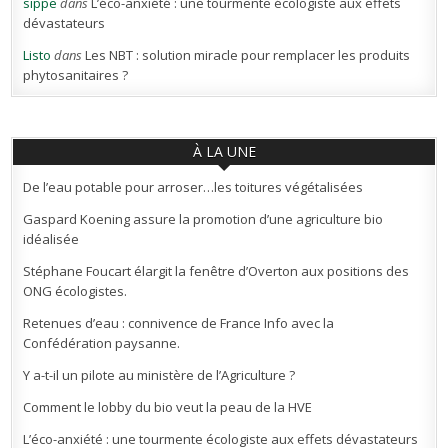
sippe
dans
L’éco-anxiété : une tourmente écologiste aux effets
dévastateurs
Listo
dans
Les NBT : solution miracle pour remplacer les produits
phytosanitaires ?
À LA UNE
De l’eau potable pour arroser…les toitures végétalisées
Gaspard Koening assure la promotion d’une agriculture bio
idéalisée
Stéphane Foucart élargit la fenêtre d’Overton aux positions des
ONG écologistes.
Retenues d’eau : connivence de France Info avec la
Confédération paysanne.
Y a-t-il un pilote au ministère de l’Agriculture ?
Comment le lobby du bio veut la peau de la HVE
L’éco-anxiété : une tourmente écologiste aux effets dévastateurs