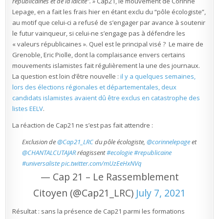
républicaines et de la laïcité”. »
Cap21, le mouvement de Corinne
Lepage, en a fait les frais hier en étant exclu du “pôle écologiste”,
au motif que celui-ci a refusé de s’engager par avance à soutenir
le futur vainqueur, si celui-ne s’engage pas à défendre les
« valeurs républicaines ». Quel est le principal visé ? Le maire de
Grenoble, Eric Piolle, dont la complaisance envers certains
mouvements islamistes fait régulièrement la une des journaux.
La question est loin d’être nouvelle :
il y a quelques semaines,
lors des élections régionales et départementales, deux
candidats islamistes avaient dû être exclus en catastrophe des
listes EELV
.
La réaction de Cap21 ne s’est pas fait attendre :
Exclusion de
@Cap21_LRC
du pôle écologiste,
@corinnelepage
et
@CHANTALCUTAJAR
réagissent
#ecologie
#republicaine
#universaliste
pic.twitter.com/mUzEeHxNVq
— Cap 21 – Le Rassemblement
Citoyen (@Cap21_LRC)
July 7, 2021
Résultat : sans la présence de Cap21 parmi les formations