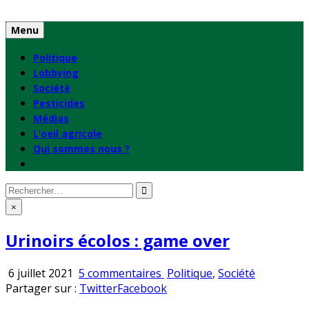
Skip
to
Menu
content
Politique
Lobbying
Société
Pesticides
Médias
L’oeil agricole
Qui sommes nous ?
Rechercher
:
×
Urinoirs écolos : game over
sur
Publié
6 juillet 2021
5 commentaires
Politique
,
Société
Urinoirs
en
Partager sur :
Twitter
Facebook
écolos