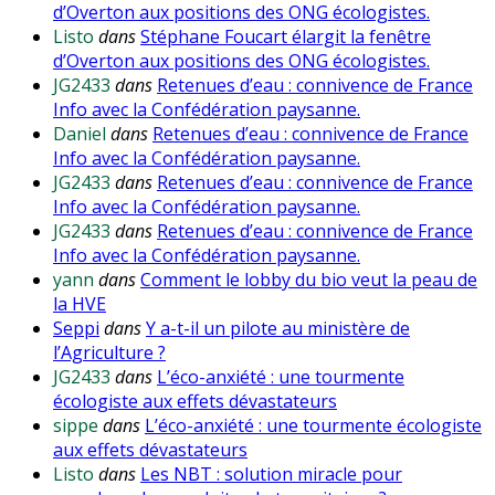
d’Overton aux positions des ONG écologistes.
Listo
dans
Stéphane Foucart élargit la fenêtre
d’Overton aux positions des ONG écologistes.
JG2433
dans
Retenues d’eau : connivence de France
Info avec la Confédération paysanne.
Daniel
dans
Retenues d’eau : connivence de France
Info avec la Confédération paysanne.
JG2433
dans
Retenues d’eau : connivence de France
Info avec la Confédération paysanne.
JG2433
dans
Retenues d’eau : connivence de France
Info avec la Confédération paysanne.
yann
dans
Comment le lobby du bio veut la peau de
la HVE
Seppi
dans
Y a-t-il un pilote au ministère de
l’Agriculture ?
JG2433
dans
L’éco-anxiété : une tourmente
écologiste aux effets dévastateurs
sippe
dans
L’éco-anxiété : une tourmente écologiste
aux effets dévastateurs
Listo
dans
Les NBT : solution miracle pour