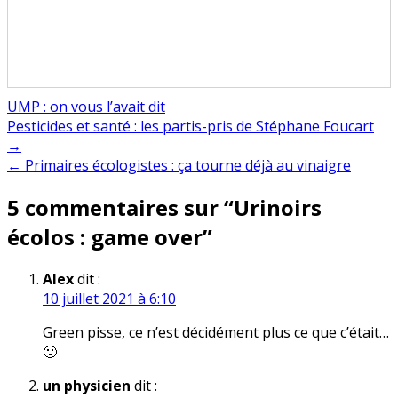
UMP : on vous l’avait dit
Navigation
Pesticides et santé : les partis-pris de Stéphane Foucart
→
de
← Primaires écologistes : ça tourne déjà au vinaigre
l’article
5 commentaires sur “
Urinoirs
écolos : game over
”
Alex
dit :
10 juillet 2021 à 6:10
Green pisse, ce n’est décidément plus ce que c’était…
🙂
un physicien
dit :