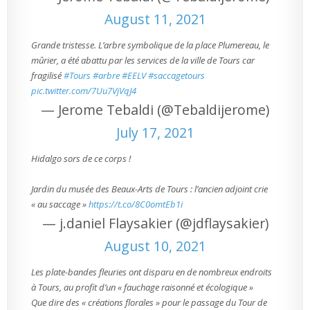
August 11, 2021
Grande tristesse. L’arbre symbolique de la place Plumereau, le
mûrier, a été abattu par les services de la ville de Tours car
fragilisé
#Tours
#arbre
#EELV
#saccagetours
pic.twitter.com/7Uu7VjVqJ4
— Jerome Tebaldi (@Tebaldijerome)
July 17, 2021
Hidalgo sors de ce corps !
Jardin du musée des Beaux-Arts de Tours : l’ancien adjoint crie
« au saccage »
https://t.co/8C0omtEb1i
— j.daniel Flaysakier (@jdflaysakier)
August 10, 2021
Les plate-bandes fleuries ont disparu en de nombreux endroits
à Tours, au profit d’un « fauchage raisonné et écologique »
Que dire des « créations florales » pour le passage du Tour de