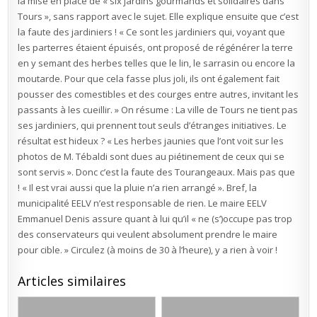
la mise en place de « six jardins gourmands et solidaires dans
Tours », sans rapport avec le sujet. Elle explique ensuite que c’est
la faute des jardiniers ! « Ce sont les jardiniers qui, voyant que
les parterres étaient épuisés, ont proposé de régénérer la terre
en y semant des herbes telles que le lin, le sarrasin ou encore la
moutarde. Pour que cela fasse plus joli, ils ont également fait
pousser des comestibles et des courges entre autres, invitant les
passants à les cueillir. » On résume : La ville de Tours ne tient pas
ses jardiniers, qui prennent tout seuls d’étranges initiatives. Le
résultat est hideux ? « Les herbes jaunies que l’ont voit sur les
photos de M. Tébaldi sont dues au piétinement de ceux qui se
sont servis ». Donc c’est la faute des Tourangeaux. Mais pas que
! « Il est vrai aussi que la pluie n’a rien arrangé ». Bref, la
municipalité EELV n’est responsable de rien. Le maire EELV
Emmanuel Denis assure quant à lui qu’il « ne (s’)occupe pas trop
des conservateurs qui veulent absolument prendre le maire
pour cible. » Circulez (à moins de 30 à l’heure), y a rien à voir !
Articles similaires