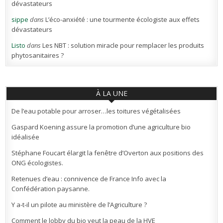
dévastateurs
sippe
dans
L’éco-anxiété : une tourmente écologiste aux effets
dévastateurs
Listo
dans
Les NBT : solution miracle pour remplacer les produits
phytosanitaires ?
À LA UNE
De l’eau potable pour arroser…les toitures végétalisées
Gaspard Koening assure la promotion d’une agriculture bio
idéalisée
Stéphane Foucart élargit la fenêtre d’Overton aux positions des
ONG écologistes.
Retenues d’eau : connivence de France Info avec la
Confédération paysanne.
Y a-t-il un pilote au ministère de l’Agriculture ?
Comment le lobby du bio veut la peau de la HVE