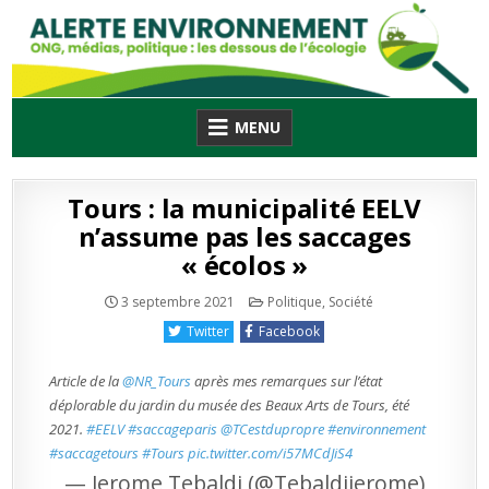
Skip
to
content
MENU
Tours : la municipalité EELV
n’assume pas les saccages
« écolos »
Publié
3 septembre 2021
Politique
,
Société
en
Twitter
Facebook
Article de la
@NR_Tours
après mes remarques sur l’état
déplorable du jardin du musée des Beaux Arts de Tours, été
2021.
#EELV
#saccageparis
@TCestdupropre
#environnement
#saccagetours
#Tours
pic.twitter.com/i57MCdJiS4
— Jerome Tebaldi (@Tebaldijerome)