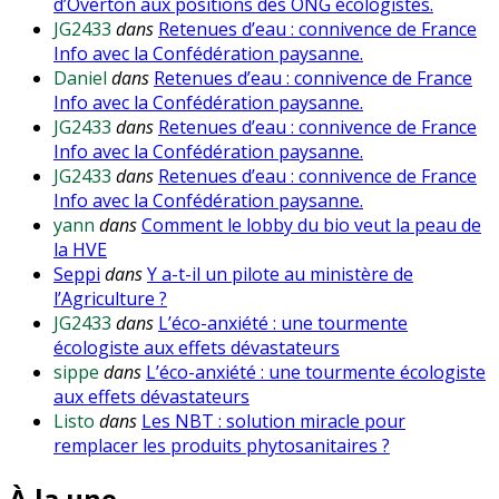
d’Overton aux positions des ONG écologistes.
JG2433
dans
Retenues d’eau : connivence de France
Info avec la Confédération paysanne.
Daniel
dans
Retenues d’eau : connivence de France
Info avec la Confédération paysanne.
JG2433
dans
Retenues d’eau : connivence de France
Info avec la Confédération paysanne.
JG2433
dans
Retenues d’eau : connivence de France
Info avec la Confédération paysanne.
yann
dans
Comment le lobby du bio veut la peau de
la HVE
Seppi
dans
Y a-t-il un pilote au ministère de
l’Agriculture ?
JG2433
dans
L’éco-anxiété : une tourmente
écologiste aux effets dévastateurs
sippe
dans
L’éco-anxiété : une tourmente écologiste
aux effets dévastateurs
Listo
dans
Les NBT : solution miracle pour
remplacer les produits phytosanitaires ?
À la une