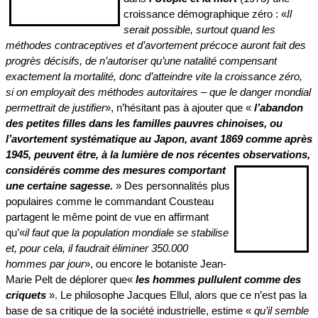
croissance démographique zéro : «
Il
serait possible, surtout quand les
méthodes contraceptives et d’avortement précoce auront fait des
progrès décisifs, de n’autoriser qu’une natalité compensant
exactement la mortalité, donc d’atteindre vite la croissance zéro,
si on employait des méthodes autoritaires – que le danger mondial
permettrait de justifier
», n’hésitant pas à ajouter que «
l’abandon
des petites filles dans les familles pauvres chinoises, ou
l’avortement systématique au Japon, avant 1869 comme après
1945, peuvent être, à la lumière de nos récentes observations,
considérés comme des mesures com
portant
une certaine sagesse.
» Des personnalités plus
populaires comme le commandant Cousteau
partagent le mê
me point de vue en affirmant
qu’«
il faut que la population mondiale se stabilise
et, pour cela, il faudrait éliminer 350.000
homme
s par jour
», ou encore le botaniste Jean-
Marie Pelt de déplorer que
«
les hommes pullulent comme des
criquets
».
Le philosophe Jacques Ellul, alors que ce n’est pas la
base de sa critique de la société industrielle, estime «
qu’
il semble