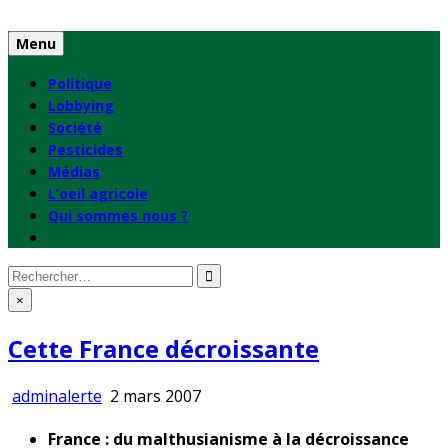
Skip
to
Menu
content
Politique
Lobbying
Société
Pesticides
Médias
L’oeil agricole
Qui sommes nous ?
Rechercher
:
×
Cette France décroissante
adminalerte
2 mars 2007
France : du malthusianisme à la décroissance