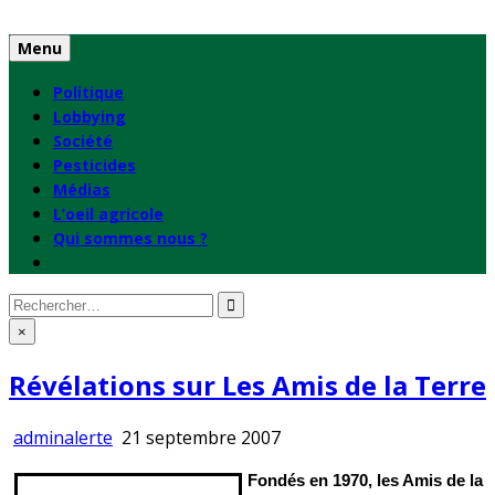
Skip
to
Menu
content
Politique
Lobbying
Société
Pesticides
Médias
L’oeil agricole
Qui sommes nous ?
Rechercher
:
×
Révélations sur Les Amis de la Terre
adminalerte
21 septembre 2007
Fondés en 1970, les Amis de la