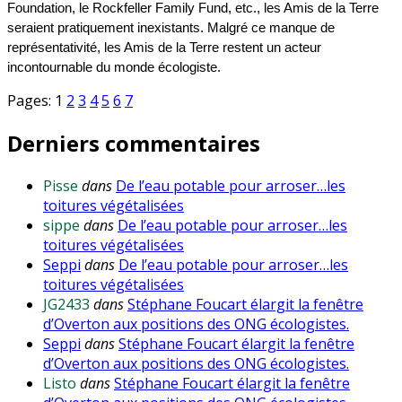
Foundation, le Rockfeller Family Fund, etc., les Amis de la Terre
seraient pratiquement inexistants. Malgré ce manque de
représentativité, les Amis de la Terre restent un acteur
incontournable du monde écologiste.
Pages:
1
2
3
4
5
6
7
Derniers commentaires
Pisse
dans
De l’eau potable pour arroser…les
toitures végétalisées
sippe
dans
De l’eau potable pour arroser…les
toitures végétalisées
Seppi
dans
De l’eau potable pour arroser…les
toitures végétalisées
JG2433
dans
Stéphane Foucart élargit la fenêtre
d’Overton aux positions des ONG écologistes.
Seppi
dans
Stéphane Foucart élargit la fenêtre
d’Overton aux positions des ONG écologistes.
Listo
dans
Stéphane Foucart élargit la fenêtre