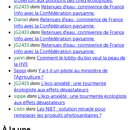
d’Overton aux positions des ONG écologistes.
JG2433
dans
Retenues d’eau : connivence de France
Info avec la Confédération paysanne.
Daniel
dans
Retenues d’eau : connivence de France
Info avec la Confédération paysanne.
JG2433
dans
Retenues d’eau : connivence de France
Info avec la Confédération paysanne.
JG2433
dans
Retenues d’eau : connivence de France
Info avec la Confédération paysanne.
yann
dans
Comment le lobby du bio veut la peau de
la HVE
Seppi
dans
Y a-t-il un pilote au ministère de
l’Agriculture ?
JG2433
dans
L’éco-anxiété : une tourmente
écologiste aux effets dévastateurs
sippe
dans
L’éco-anxiété : une tourmente écologiste
aux effets dévastateurs
Listo
dans
Les NBT : solution miracle pour
remplacer les produits phytosanitaires ?
À la une