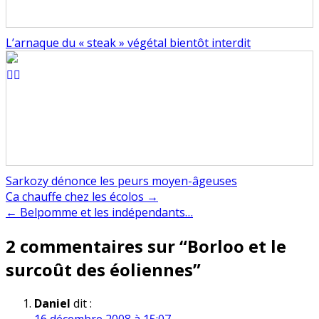
L’arnaque du « steak » végétal bientôt interdit
Sarkozy dénonce les peurs moyen-âgeuses
Navigation
Ca chauffe chez les écolos →
← Belpomme et les indépendants…
de
2 commentaires sur “
Borloo et le
l’article
surcoût des éoliennes
”
Daniel
dit :