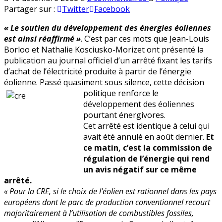
Borloo
en
Partager sur :
Twitter
Facebook
et
« Le soutien du développement des énergies éoliennes
le
est ainsi réaffirmé »
. C’est par ces mots que Jean-Louis
surcoût
Borloo et Nathalie Kosciusko-Morizet ont présenté la
des
publication au journal officiel d’un arrêté fixant les tarifs
éoliennes
d’achat de l’électricité produite à partir de l’énergie
éolienne. Passé quasiment sous silence, cette décision
polit
ique renforce le
développement des éoliennes
pourtant énergivores.
Cet arrêté est identique à celui qui
avait été annulé en août dernier.
Et
ce matin, c’est la commission de
régulation de l’énergie qui rend
un avis négatif sur ce même
arrêté.
« Pour la CRE, si le choix de l’éolien est rationnel dans les pays
européens dont le parc de production conventionnel recourt
majoritairement à l’utilisation de combustibles fossiles,