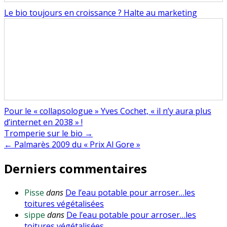
Le bio toujours en croissance ? Halte au marketing
Pour le « collapsologue » Yves Cochet, « il n’y aura plus
d’internet en 2038 » !
Navigation
Tromperie sur le bio →
← Palmarès 2009 du « Prix Al Gore »
de
Derniers commentaires
l’article
Pisse
dans
De l’eau potable pour arroser…les
toitures végétalisées
sippe
dans
De l’eau potable pour arroser…les
toitures végétalisées