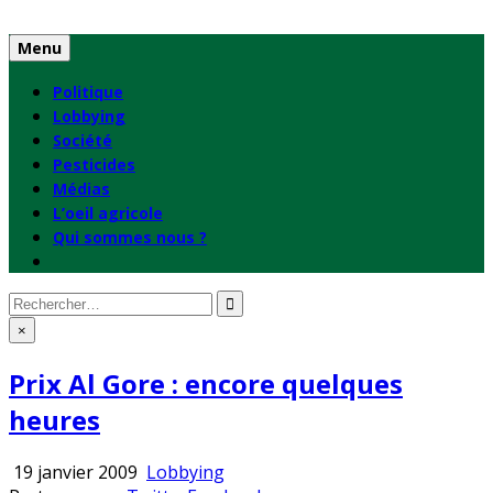
Skip
to
Menu
content
Politique
Lobbying
Société
Pesticides
Médias
L’oeil agricole
Qui sommes nous ?
Rechercher
:
×
Prix Al Gore : encore quelques
heures
Publié
19 janvier 2009
Lobbying