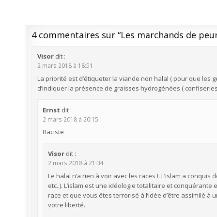
de
l’article
4 commentaires sur “
Les marchands de peu
Visor
dit :
2 mars 2018 à 18:51
La priorité est d’étiqueter la viande non halal ( pour que l
d’indiquer la présence de graisses hydrogénées ( confiseries
Ernst
dit :
2 mars 2018 à 20:15
Raciste
Visor
dit :
2 mars 2018 à 21:34
Le halal n’a rien à voir avec les races !. L’islam a conqui
etc..). L’islam est une idéologie totalitaire et conquérant
race et que vous êtes terrorisé à l’idée d’être assimilé à 
votre liberté.