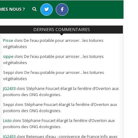
MES NOUS ?
DERNIERS COMMENTAIRES
Pisse
dans
De l’eau potable pour arroser…les toitures
végétalisées
sippe
dans
De l’eau potable pour arroser…les toitures
végétalisées
Seppi
dans
De l’eau potable pour arroser…les toitures
végétalisées
JG2433
dans
Stéphane Foucart élargit la fenêtre d’Overton aux
positions des ONG écologistes.
Seppi
dans
Stéphane Foucart élargit la fenêtre d’Overton aux
positions des ONG écologistes.
Listo
dans
Stéphane Foucart élargit la fenêtre d’Overton aux
positions des ONG écologistes.
JG2433
dans
Retenues d’eau : connivence de France Info avec