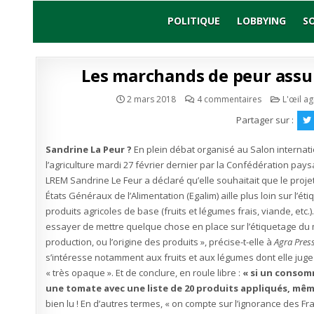
Skip
to
POLITIQUE
LOBBYING
S
content
Les marchands de peur ass
sur
Publié
2 mars 2018
4 commentaires
L'œil ag
Les
en
marchands
Partager sur :
de
peur
assument
Sandrine La Peur ?
En plein débat organisé au Salon internat
désormais
ouvertement
l’agriculture mardi 27 février dernier par la Confédération pay
!
LREM Sandrine Le Feur a déclaré qu’elle souhaitait que le projet
États Généraux de l’Alimentation (Egalim) aille plus loin sur l’ét
produits agricoles de base (fruits et légumes frais, viande, etc.)
essayer de mettre quelque chose en place sur l’étiquetage d
production, ou l’origine des produits », précise-t-elle à
Agra Pres
s’intéresse notamment aux fruits et aux légumes dont elle juge
« très opaque ». Et de conclure, en roule libre :
« si un consom
une tomate avec une liste de 20 produits appliqués, même s
bien lu ! En d’autres termes, « on compte sur l’ignorance des 