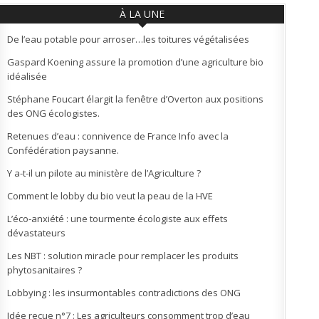
À LA UNE
De l’eau potable pour arroser…les toitures végétalisées
Gaspard Koening assure la promotion d’une agriculture bio
idéalisée
Stéphane Foucart élargit la fenêtre d’Overton aux positions
des ONG écologistes.
Retenues d’eau : connivence de France Info avec la
Confédération paysanne.
Y a-t-il un pilote au ministère de l’Agriculture ?
Comment le lobby du bio veut la peau de la HVE
L’éco-anxiété : une tourmente écologiste aux effets
dévastateurs
Les NBT : solution miracle pour remplacer les produits
phytosanitaires ?
Lobbying : les insurmontables contradictions des ONG
Idée reçue n°7 : Les agriculteurs consomment trop d’eau