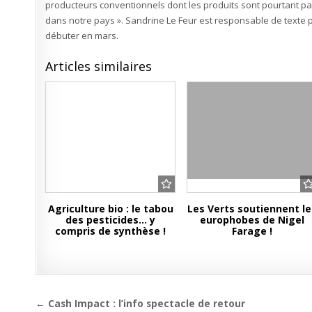
producteurs conventionnels dont les produits sont pourtant p
dans notre pays ». Sandrine Le Feur est responsable de texte p
débuter en mars.
Articles similaires
Agriculture bio : le tabou
Les Verts soutiennent le
des pesticides… y
europhobes de Nigel
compris de synthèse !
Farage !
Navigation
← Cash Impact : l’info spectacle de retour