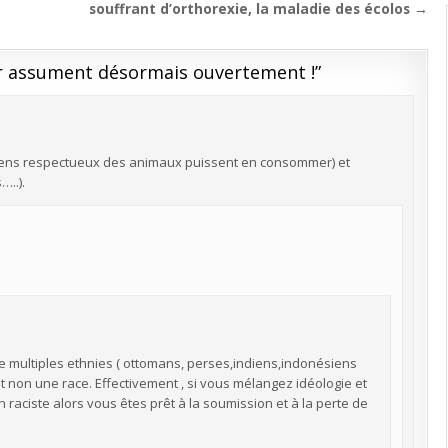
souffrant d’orthorexie, la maladie des écolos →
r assument désormais ouvertement !
”
es gens respectueux des animaux puissent en consommer) et
…..).
s de multiples ethnies ( ottomans, perses,indiens,indonésiens
e et non une race. Effectivement , si vous mélangez idéologie et
un raciste alors vous êtes prêt à la soumission et à la perte de