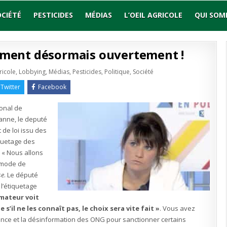
OCIÉTÉ
PESTICIDES
MÉDIAS
L’OEIL AGRICOLE
QUI SOM
ument désormais ouvertement !
ricole
,
Lobbying
,
Médias
,
Pesticides
,
Politique
,
Société
Twitter
Facebook
ional de
sanne, le deputé
 de loi issu des
iquetage des
. « Nous allons
u mode de
se
. Le député
 l’étiquetage
mateur voit
’il ne les connaît pas, le choix sera vite fait »
. Vous avez
France et la désinformation des ONG pour sanctionner certains