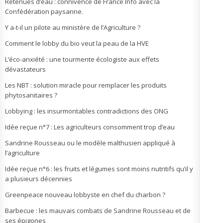
Retenues d’eau : connivence de France Info avec la
Confédération paysanne.
Y a-t-il un pilote au ministère de l’Agriculture ?
Comment le lobby du bio veut la peau de la HVE
L’éco-anxiété : une tourmente écologiste aux effets
dévastateurs
Les NBT : solution miracle pour remplacer les produits
phytosanitaires ?
Lobbying : les insurmontables contradictions des ONG
Idée reçue n°7 : Les agriculteurs consomment trop d’eau
Sandrine Rousseau ou le modèle malthusien appliqué à
l’agriculture
Idée reçue n°6 : les fruits et légumes sont moins nutritifs qu’il y
a plusieurs décennies
Greenpeace nouveau lobbyste en chef du charbon ?
Barbecue : les mauvais combats de Sandrine Rousseau et de
ses épigones