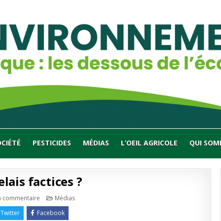
OCIÉTÉ
PESTICIDES
MÉDIAS
L’OEIL AGRICOLE
QUI SOM
lais factices ?
sur
Publié
 commentaire
Médias
Antennes
en
relais
Twitter
Facebook
factices