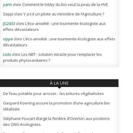
yann
dans
Comment le lobby du bio veut la peau de la HVE
Seppi
dans
Y a-t-il un pilote au ministère de l’Agriculture ?
JG2433
dans
L’éco-anxiété : une tourmente écologiste aux
effets dévastateurs
sippe
dans
L’éco-anxiété : une tourmente écologiste aux effets
dévastateurs
Listo
dans
Les NBT : solution miracle pour remplacer les
produits phytosanitaires ?
À LA UNE
De l’eau potable pour arroser…les toitures végétalisées
Gaspard Koening assure la promotion d’une agriculture bio
idéalisée
Stéphane Foucart élargit la fenêtre d’Overton aux positions
des ONG écologistes.