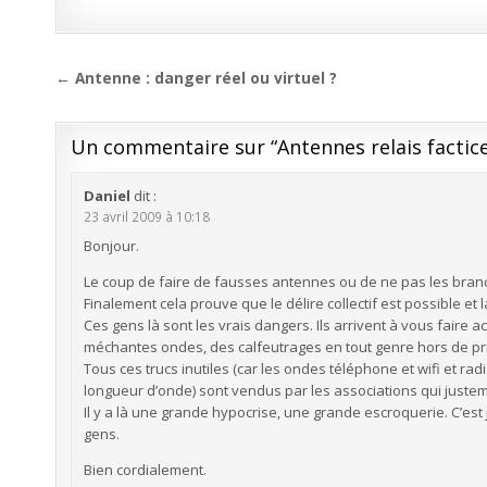
Navigation
← Antenne : danger réel ou virtuel ?
de
l’article
Un commentaire sur “
Antennes relais factic
Daniel
dit :
23 avril 2009 à 10:18
Bonjour.
Le coup de faire de fausses antennes ou de ne pas les branch
Finalement cela prouve que le délire collectif est possible et
Ces gens là sont les vrais dangers. Ils arrivent à vous faire 
méchantes ondes, des calfeutrages en tout genre hors de p
Tous ces trucs inutiles (car les ondes téléphone et wifi et rad
longueur d’onde) sont vendus par les associations qui juste
Il y a là une grande hypocrise, une grande escroquerie. C’est
gens.
Bien cordialement.