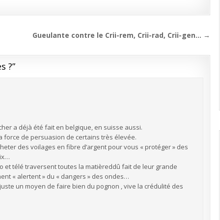
Gueulante contre le Crii-rem, Crii-rad, Crii-gen… →
es ?
”
er a déjà été fait en belgique, en suisse aussi.
 la force de persuasion de certains très élevée.
acheter des voilages en fibre d’argent pour vous « protéger » des
rix…
io et télé traversent toutes la matièreddû fait de leur grande
ment « alertent » du « dangers » des ondes…
 juste un moyen de faire bien du pognon , vive la crédulité des