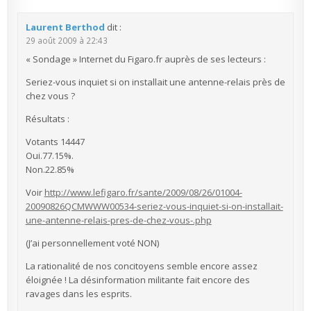
Laurent Berthod
dit :
29 août 2009 à 22:43
« Sondage » Internet du Figaro.fr auprès de ses lecteurs :
Seriez-vous inquiet si on installait une antenne-relais près de
chez vous ?
Résultats :
Votants 14447
Oui.77.15%.
Non.22.85%
Voir
http://www.lefigaro.fr/sante/2009/08/26/01004-
20090826QCMWWW00534-seriez-vous-inquiet-si-on-installait-
une-antenne-relais-pres-de-chez-vous-.php
(J’ai personnellement voté NON)
La rationalité de nos concitoyens semble encore assez
éloignée ! La désinformation militante fait encore des
ravages dans les esprits.