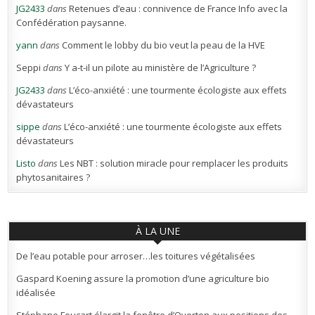
JG2433
dans
Retenues d’eau : connivence de France Info avec la
Confédération paysanne.
yann
dans
Comment le lobby du bio veut la peau de la HVE
Seppi
dans
Y a-t-il un pilote au ministère de l’Agriculture ?
JG2433
dans
L’éco-anxiété : une tourmente écologiste aux effets
dévastateurs
sippe
dans
L’éco-anxiété : une tourmente écologiste aux effets
dévastateurs
Listo
dans
Les NBT : solution miracle pour remplacer les produits
phytosanitaires ?
À LA UNE
De l’eau potable pour arroser…les toitures végétalisées
Gaspard Koening assure la promotion d’une agriculture bio
idéalisée
Stéphane Foucart élargit la fenêtre d’Overton aux positions des