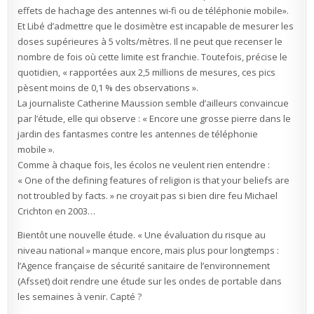
effets de hachage des antennes wi-fi ou de téléphonie mobile».
Et Libé d’admettre que le dosimètre est incapable de mesurer les
doses supérieures à 5 volts/mètres. Il ne peut que recenser le
nombre de fois où cette limite est franchie. Toutefois, précise le
quotidien, « rapportées aux 2,5 millions de mesures, ces pics
pèsent moins de 0,1 % des observations ».
La journaliste Catherine Maussion semble d’ailleurs convaincue
par l’étude, elle qui observe : « Encore une grosse pierre dans le
jardin des fantasmes contre les antennes de téléphonie
mobile ».
Comme à chaque fois, les écolos ne veulent rien entendre :
« One of the defining features of religion is that your beliefs are
not troubled by facts. » ne croyait pas si bien dire feu Michael
Crichton en 2003…
Bientôt une nouvelle étude. « Une évaluation du risque au
niveau national » manque encore, mais plus pour longtemps :
l’Agence française de sécurité sanitaire de l’environnement
(Afsset) doit rendre une étude sur les ondes de portable dans
les semaines à venir. Capté ?