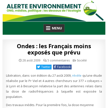
Skip
to
content
MENU
Ondes : les Français moins
exposés que prévu
sur
Publié
28 août 2009
5 commentaires
Société
Ondes :
en
les
Twitter
Facebook
Français
moins
exposés
Libération, dans son édition du 27 août 2009,
révèle
qu’une étude
que
prévu
réalisée par le Pr Viel et 4 autres chercheurs sur 377 « cobayes »
à Lyon et à Besançon relativise la part des antennes relais dans
la dose de radiofréquences à laquelle est exposée la
population.
Des travaux inédits. Pour la première fois, la dose moyenne