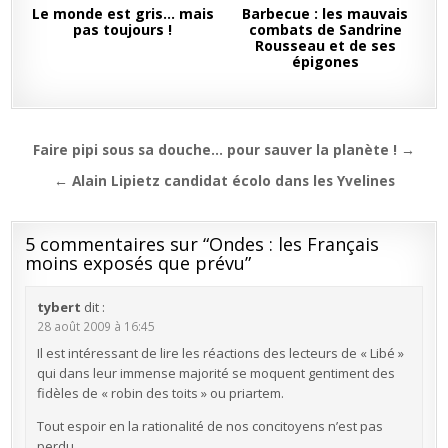
Le monde est gris… mais
Barbecue : les mauvais
pas toujours !
combats de Sandrine
Rousseau et de ses
épigones
Navigation
Faire pipi sous sa douche… pour sauver la planète ! →
de
← Alain Lipietz candidat écolo dans les Yvelines
l’article
5 commentaires sur “
Ondes : les Français
moins exposés que prévu
”
tybert
dit :
28 août 2009 à 16:45
Il est intéressant de lire les réactions des lecteurs de « Libé »
qui dans leur immense majorité se moquent gentiment des
fidèles de « robin des toits » ou priartem.
Tout espoir en la rationalité de nos concitoyens n’est pas
perdu…