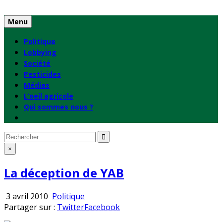
Skip
to
Menu
content
Politique
Lobbying
Société
Pesticides
Médias
L’oeil agricole
Qui sommes nous ?
Rechercher
:
×
La déception de YAB
Publié
3 avril 2010
Politique
en
Partager sur :
Twitter
Facebook