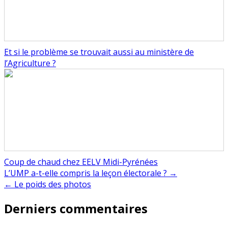
Et si le problème se trouvait aussi au ministère de
l’Agriculture ?
Coup de chaud chez EELV Midi-Pyrénées
Navigation
L’UMP a-t-elle compris la leçon électorale ? →
← Le poids des photos
de
Derniers commentaires
l’article