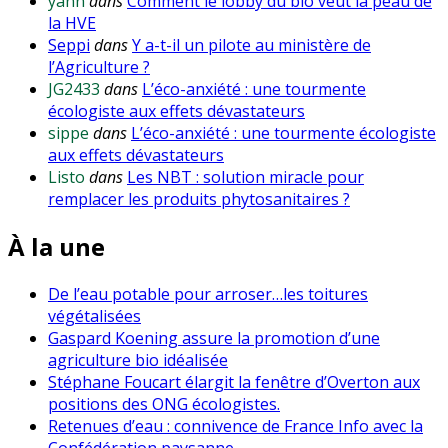
yann
dans
Comment le lobby du bio veut la peau de
la HVE
Seppi
dans
Y a-t-il un pilote au ministère de
l’Agriculture ?
JG2433
dans
L’éco-anxiété : une tourmente
écologiste aux effets dévastateurs
sippe
dans
L’éco-anxiété : une tourmente écologiste
aux effets dévastateurs
Listo
dans
Les NBT : solution miracle pour
remplacer les produits phytosanitaires ?
À la une
De l’eau potable pour arroser…les toitures
végétalisées
Gaspard Koening assure la promotion d’une
agriculture bio idéalisée
Stéphane Foucart élargit la fenêtre d’Overton aux
positions des ONG écologistes.
Retenues d’eau : connivence de France Info avec la
Confédération paysanne.