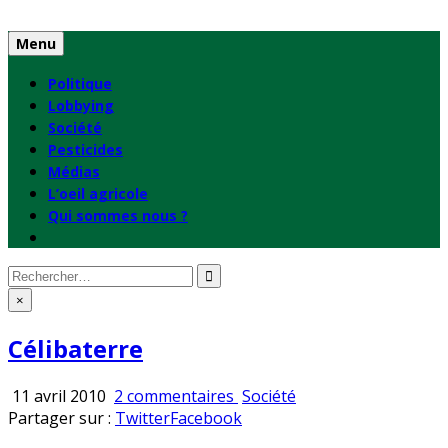
Skip
to
Menu
content
Politique
Lobbying
Société
Pesticides
Médias
L’oeil agricole
Qui sommes nous ?
Rechercher
:
×
Célibaterre
sur
Publié
11 avril 2010
2 commentaires
Société
Célibaterre
en
Partager sur :
Twitter
Facebook