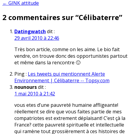
← GINK attitude
de
2 commentaires sur “
Célibaterre
”
l’article
Datingwatch
dit :
29 avril 2010 à 22:46
Très bon article, comme on les aime. Le bio fait
vendre, on trouve donc des opportunistes partout
et même dans la rencontre 🙂
Ping :
Les tweets qui mentionnent Alerte
Environnement | Célibaterre -- Topsy.com
nounours
dit :
1 mai 2010 à 21:42
vous etes d’une pauvreté humaine affligeante!
réellement se dire que vous faites partie de mes
compatriotes est extrement déplaisant! C’est çà la
France? cette pauvreté spirituelle et intellectuelle
qui ramène tout grossièrement à ces histoires de