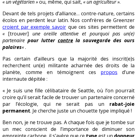
« un végétarien »
ou, même, qui sait,
« un agriculteur »
.
Devant de tels projets d’alliance… contre-nature, certains
écolos en perdent leur latin. Nos confrères de Greenzer
croient par exemple savoir
que ces sites permettent de
«
[trouver]
une oreille attentive et pourquoi pas un(e)
partenaire
pour lutter
contre
la sauvegarde des ours
polaires
«
.
Pas certain d’ailleurs que la majorité des inscrit(e)s
recherchent un(e) militante acharnée des droits de la
planète, comme en témoignent ces
propos
d’une
internaute dépitée :
« Je suis une fille célibataire de Seattle, où l’on pourrait
croire qu’il serait facile de trouver un partenaire concerné
par l’écologie, qui ne serait pas un
rabat-joie
permanent
. Je cherche juste un chouette type impliqué !
Ben non, je ne trouve pas. A chaque fois que je tombe sur
un mec conscient de l’importance de diminuer son
empreinte carbone, il s’avère que ce
type
est un
donneur