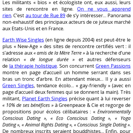
Les militants « bios » et écologiste ont, eux aussi, leurs
sites de rencontre en ligne.
On ne vous apprend
rien
. C’est
au tour de Rue 89
de s’y intéresser… Panorama
non-exhaustif des principaux acteurs de ce juteux marché
aux Etats-Unis et en France.
Earth Wise Singles
(en ligne depuis 2004) est peut-être le
plus « New-Age » des sites de rencontre certifiés vert : il
s’adresse aux
« amis de la Mère Terre »
à la recherche d’une
relation
« de longue durée »
et autres défenseurs
de
la thérapie holistique
. Son concurrent
Green Passions
montre en page d’accueil un homme serrant dans ses
bras un tronc d’arbre. En attendant mieux… Il y a aussi
Green Singles
, tendance écolo… « gay-friendly » (avec en
page d’accueil deux femmes qui se donnent la main). Très
militant,
Planet Earth Singles
précise quant à lui reverser
« 10% de ses bénéfices »
à Greenpeace & Cie et regorge de
propositions pour écolos célibataires : «
Environmentally
Conscious Dating », « Eco Conscious Dating », « Yoga
Dating », « Animal Rights Dating », « Conscious Single Dating »
.
De nombreux inscrits seraient bouddhistes… Enfin, pour