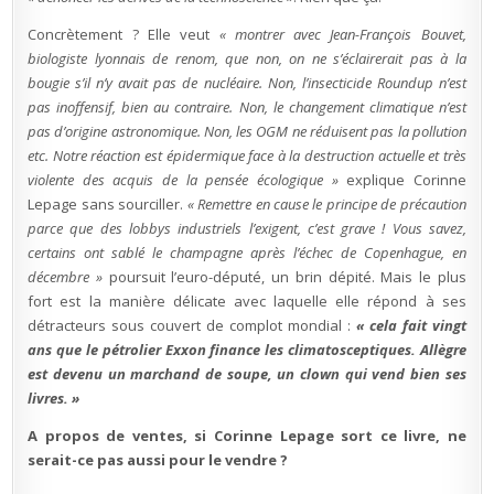
Concrètement ? Elle veut
« montrer avec Jean-François Bouvet,
biologiste lyonnais de renom, que non, on ne s’éclairerait pas à la
bougie s’il n’y avait pas de nucléaire. Non, l’insecticide Roundup n’est
pas inoffensif, bien au contraire. Non, le changement climatique n’est
pas d’origine astronomique. Non, les OGM ne réduisent pas la pollution
etc. Notre réaction est épidermique face à la destruction actuelle et très
violente des acquis de la pensée écologique »
explique Corinne
Lepage sans sourciller.
« Remettre en cause le principe de précaution
parce que des lobbys industriels l’exigent, c’est grave ! Vous savez,
certains ont sablé le champagne après l’échec de Copenhague, en
décembre »
poursuit l’euro-député, un brin dépité. Mais le plus
fort est la manière délicate avec laquelle elle répond à ses
détracteurs sous couvert de complot mondial :
« cela fait vingt
ans que le pétrolier Exxon finance les climatosceptiques. Allègre
est devenu un marchand de soupe, un clown qui vend bien ses
livres. »
A propos de ventes, si Corinne Lepage sort ce livre, ne
serait-ce pas aussi pour le vendre ?