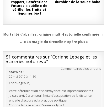
rapport, Générations
durable : de la soupe bobo
Futures « oublie » de
vérifier les fruits et
légumes bio !
Navigation
Mortalité d’abeilles : origine multi-factorielle confirmée →
de
← « La magie du Grenelle n’opère plus »
l’article
51 commentaires sur “
Corinne Lepage et les
« âneries notoires »
”
Navigation
Commentaires plus anciens
stato
dit :
dans
20 mai 2010 à 11:30
les
Cher Rageous,
commentaires
Votre détermination et clairvoyance est impressionnante !
Je suis arrivé à un seuil limite d’acceptation de la distance
entre le discours et la pratique politique.
Corinne lepage en est l’exemple type !