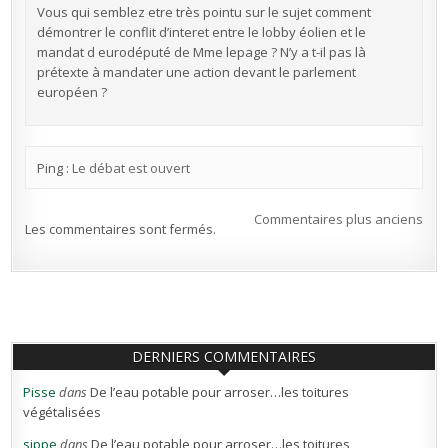
Vous qui semblez etre très pointu sur le sujet comment
démontrer le conflit d’interet entre le lobby éolien et le
mandat d eurodéputé de Mme lepage ? N’y a t-il pas là
prétexte à mandater une action devant le parlement
européen ?
Ping :
Le débat est ouvert
Navigation
Commentaires plus anciens
Les commentaires sont fermés.
dans
les
commentaires
DERNIERS COMMENTAIRES
Pisse
dans
De l’eau potable pour arroser…les toitures
végétalisées
sippe
dans
De l’eau potable pour arroser…les toitures