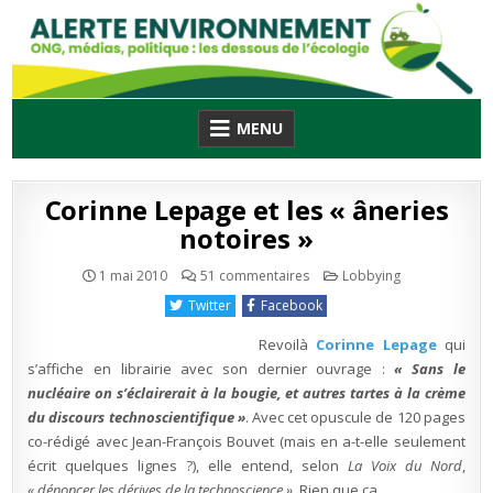
Skip
to
content
MENU
Corinne Lepage et les « âneries
notoires »
sur
Publié
1 mai 2010
51 commentaires
Lobbying
Corinne
en
Lepage
Twitter
Facebook
et
les
« âneries
Revoilà
Corinne Lepage
qui
notoires »
s’affiche en librairie avec son dernier ouvrage :
« Sans le
nucléaire on s’éclairerait à la bougie, et autres tartes à la crème
du discours technoscientifique »
. Avec cet opuscule de 120 pages
co-rédigé avec Jean-François Bouvet (mais en a-t-elle seulement
écrit quelques lignes ?), elle entend, selon
La Voix du Nord
,
« dénoncer les dérives de la technoscience »
. Rien que ça.