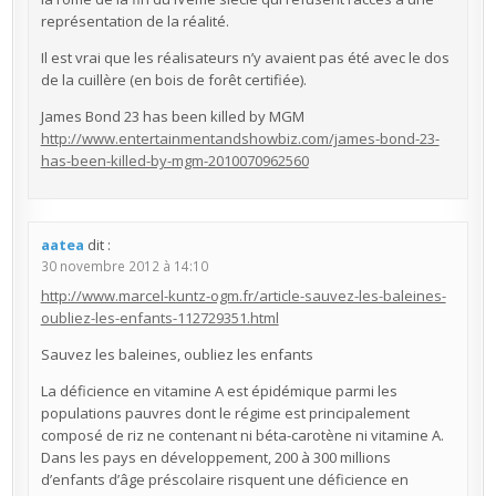
représentation de la réalité.
Il est vrai que les réalisateurs n’y avaient pas été avec le dos
de la cuillère (en bois de forêt certifiée).
James Bond 23 has been killed by MGM
http://www.entertainmentandshowbiz.com/james-bond-23-
has-been-killed-by-mgm-2010070962560
aatea
dit :
30 novembre 2012 à 14:10
http://www.marcel-kuntz-ogm.fr/article-sauvez-les-baleines-
oubliez-les-enfants-112729351.html
Sauvez les baleines, oubliez les enfants
La déficience en vitamine A est épidémique parmi les
populations pauvres dont le régime est principalement
composé de riz ne contenant ni béta-carotène ni vitamine A.
Dans les pays en développement, 200 à 300 millions
d’enfants d’âge préscolaire risquent une déficience en