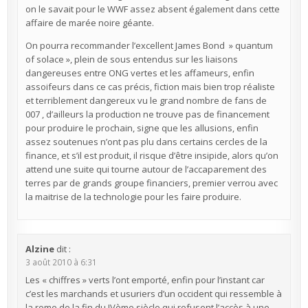
on le savait pour le WWF assez absent également dans cette
affaire de marée noire géante.
On pourra recommander l’excellent James Bond » quantum
of solace », plein de sous entendus sur les liaisons
dangereuses entre ONG vertes et les affameurs, enfin
assoifeurs dans ce cas précis, fiction mais bien trop réaliste
et terriblement dangereux vu le grand nombre de fans de
007 , d’ailleurs la production ne trouve pas de financement
pour produire le prochain, signe que les allusions, enfin
assez soutenues n’ont pas plu dans certains cercles de la
finance, et s’il est produit, il risque d’être insipide, alors qu’on
attend une suite qui tourne autour de l’accaparement des
terres par de grands groupe financiers, premier verrou avec
la maitrise de la technologie pour les faire produire.
Alzine
dit :
3 août 2010 à 6:31
Les « chiffres » verts l’ont emporté, enfin pour l’instant car
c’est les marchands et usuriers d’un occident qui ressemble à
la rome de la fin du IVème siècle qui refusent l’accès à une