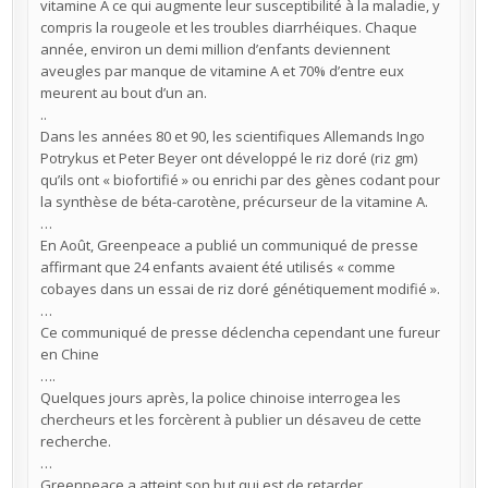
vitamine A ce qui augmente leur susceptibilité à la maladie, y
compris la rougeole et les troubles diarrhéiques. Chaque
année, environ un demi million d’enfants deviennent
aveugles par manque de vitamine A et 70% d’entre eux
meurent au bout d’un an.
..
Dans les années 80 et 90, les scientifiques Allemands Ingo
Potrykus et Peter Beyer ont développé le riz doré (riz gm)
qu’ils ont « biofortifié » ou enrichi par des gènes codant pour
la synthèse de béta-carotène, précurseur de la vitamine A.
…
En Août, Greenpeace a publié un communiqué de presse
affirmant que 24 enfants avaient été utilisés « comme
cobayes dans un essai de riz doré génétiquement modifié ».
…
Ce communiqué de presse déclencha cependant une fureur
en Chine
….
Quelques jours après, la police chinoise interrogea les
chercheurs et les forcèrent à publier un désaveu de cette
recherche.
…
Greenpeace a atteint son but qui est de retarder