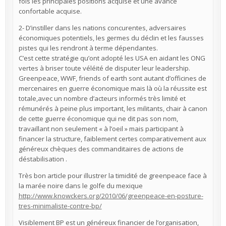
fois les principales positions acquise et une avance
confortable acquise.
2- D’instiller dans les nations concurentes, adversaires
économiques potentiels, les germes du déclin et les fausses
pistes qui les rendront à terme dépendantes.
C’est cette stratégie qu’ont adopté les USA en aidant les ONG
vertes à briser toute véléité de disputer leur leadership.
Greenpeace, WWF, friends of earth sont autant d’officines de
mercenaires en guerre économique mais là où la réussite est
totale,avec un nombre d’acteurs informés très limité et
rémunérés à peine plus important, les militants, chair à canon
de cette guerre économique qui ne dit pas son nom,
travaillant non seulement « à l’oeil » mais participant à
financer la structure, faiblement certes comparativement aux
généreux chèques des commanditaires de actions de
déstabilisation .
Très bon article pour illustrer la timidité de greenpeace face à
la marée noire dans le golfe du mexique
http://www.knowckers.org/2010/06/greenpeace-en-posture-
tres-minimaliste-contre-bp/
Visiblement BP est un généreux financier de l’organisation,