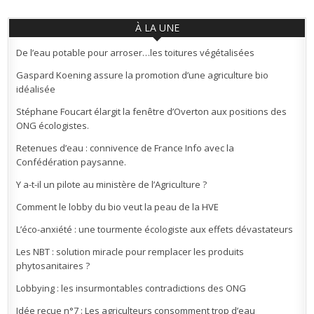
À LA UNE
De l’eau potable pour arroser…les toitures végétalisées
Gaspard Koening assure la promotion d’une agriculture bio
idéalisée
Stéphane Foucart élargit la fenêtre d’Overton aux positions des
ONG écologistes.
Retenues d’eau : connivence de France Info avec la
Confédération paysanne.
Y a-t-il un pilote au ministère de l’Agriculture ?
Comment le lobby du bio veut la peau de la HVE
L’éco-anxiété : une tourmente écologiste aux effets dévastateurs
Les NBT : solution miracle pour remplacer les produits
phytosanitaires ?
Lobbying : les insurmontables contradictions des ONG
Idée reçue n°7 : Les agriculteurs consomment trop d’eau