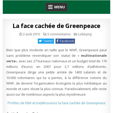
Skip
MENU
to
content
La face cachée de Greenpeace
sur
Publié
2 août 2010
5 commentaires
Lobbying
La
en
face
Twitter
Facebook
cachée
de
Greenpeace
Bien que plus modeste en taille que le WWF, Greenpeace peut
sans problème revendiquer son statut de «
multinationale
verte
», avec ses 27 bureaux nationaux et un budget total de 170
millions d’euros en 2007 pour 2,7 millions d’adhérents.
Greenpeace dirige une petite armée de 1400 salariés et de
10.000 volontaires qui lui a permis, à la différence notoire du
WWF, de devenir l’organisation écologiste la plus médiatique au
monde et sans doute la plus connue. Paradoxalement, elle reste
aussi sur de nombreux aspects la plus mystérieuse.
Profitez de l’été et (re)d
écouvrez la face cachée de Greenpeace