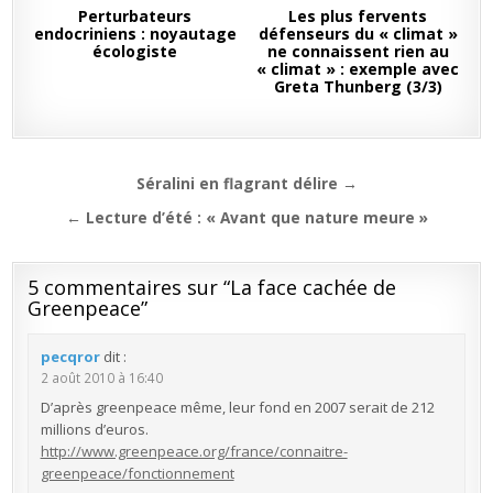
Perturbateurs
Les plus fervents
endocriniens : noyautage
défenseurs du « climat »
écologiste
ne connaissent rien au
« climat » : exemple avec
Greta Thunberg (3/3)
Navigation
Séralini en flagrant délire →
de
← Lecture d’été : « Avant que nature meure »
l’article
5 commentaires sur “
La face cachée de
Greenpeace
”
pecqror
dit :
2 août 2010 à 16:40
D’après greenpeace même, leur fond en 2007 serait de 212
millions d’euros.
http://www.greenpeace.org/france/connaitre-
greenpeace/fonctionnement