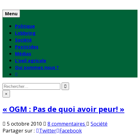
Skip
to
Menu
content
Politique
Lobbying
Société
Pesticides
Médias
L’oeil agricole
Qui sommes nous ?
Rechercher
:
×
« OGM : Pas de quoi avoir peur! »
sur
Publié
5 octobre 2010
8 commentaires
Société
« OGM
en
Partager sur :
Twitter
Facebook
: