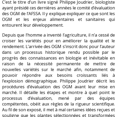
C’est le titre d’un livre signé Philippe Joudrier, biologiste
Pas
ayant présidé ces dernières années le comité d’évaluation
de
des OGM de l’AFSSA. Il y explique expliquer ce que sont les
quoi
OGM et les enjeux alimentaires et sanitaires qui
avoir
entourent leur développement.
peur! »
Depuis que l’homme a inventé l’agriculture, il n’a cessé de
croiser les variétés pour en améliorer la qualité et le
rendement. L’arrivée des OGM s’inscrit donc pour l’auteur
dans un processus historique rendu possible par le
progrès des connaissances en biologie et inévitable en
raison de la nécessité permanente de mettre de
nouvelles variétés sur le marché afin, notamment de
pouvoir répondre aux besoins croissants liés à
l’explosion démographique. Philippe Joudrier décrit les
procédures d’évaluation des OGM avant leur mise en
marché. Il détaille les étapes et montre à quel point le
processus d’évaluation, mené par des équipes
compétentes, obéit aux règles de la rigueur scientifique.
Au fil de son exposé, il met à mal certaines idées reçues et
souligne que les plantes sélectionnées et transformées