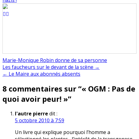
nazis !
Marie-Monique Robin donne de sa personne
Navigation
Les faucheurs sur le devant de la scène →
← Le Maire aux abonnés absents
de
8 commentaires sur “
« OGM : Pas de
l’article
quoi avoir peur! »
”
l'autre pierre
dit :
5 octobre 2010 à 7:59
Un livre qui explique pourquoi l’homme a