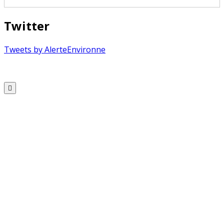
Twitter
Tweets by AlerteEnvironne
Copyright © 2026 Alerte Environnement
Scroll
to
Top