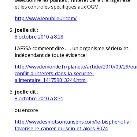
sélectionné les plantes , l’intérêt de la transgenese
et les controles spécifiques aux OGM.
http://www.lepublieur.com/
joelle
dit :
8 octobre 2010 à 8:28
l AFSSA comment dire … , un organisme sérieux et
indépendant de toute évidence !
http://www.lemonde.fr/planete/article/2010/09/29/eu
conflit-d-interets-dans-la-securite-
alimentaire_1417590_3244.html
joelle
dit :
8 octobre 2010 à 8:31
ou encore
http://www.lesmotsontunsens.com/le-bisphenol-a-
favorise-le-cancer-du-sein-et-alors-8074