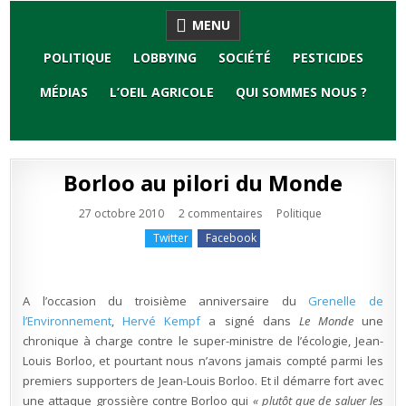
Skip
MENU
to
content
POLITIQUE
LOBBYING
SOCIÉTÉ
PESTICIDES
MÉDIAS
L’OEIL AGRICOLE
QUI SOMMES NOUS ?
Borloo au pilori du Monde
sur
Publié
27 octobre 2010
2 commentaires
Politique
Borloo
en
au
Twitter
Facebook
pilori
du
Monde
A l’occasion du troisième anniversaire du
Grenelle de
l’Environnement
,
Hervé Kempf
a signé dans
Le Monde
une
chronique à charge contre le super-ministre de l’écologie, Jean-
Louis Borloo, et pourtant nous n’avons jamais compté parmi les
premiers supporters de Jean-Louis Borloo. Et il démarre fort avec
une attaque grossière contre Borloo qui
« plutôt que de saluer les