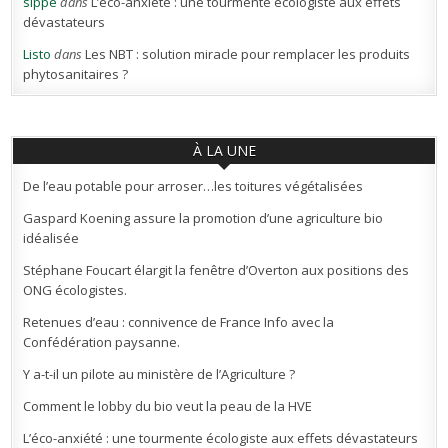
sippe
dans
L’éco-anxiété : une tourmente écologiste aux effets
dévastateurs
Listo
dans
Les NBT : solution miracle pour remplacer les produits
phytosanitaires ?
À LA UNE
De l’eau potable pour arroser…les toitures végétalisées
Gaspard Koening assure la promotion d’une agriculture bio
idéalisée
Stéphane Foucart élargit la fenêtre d’Overton aux positions des
ONG écologistes.
Retenues d’eau : connivence de France Info avec la
Confédération paysanne.
Y a-t-il un pilote au ministère de l’Agriculture ?
Comment le lobby du bio veut la peau de la HVE
L’éco-anxiété : une tourmente écologiste aux effets dévastateurs