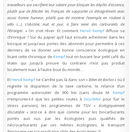
travailleurs qui sacrifient leur salaire pour bloquer les dépôts d’essence,
plutôt que de féliciter les Français de supporter ce désagrément avec
assez bonne humeur, plutôt que de montrer l’exemple en roulant à
vélo (…), s’obstine, nuit et jour, à faire venir des carburants de
l’étranger. »
On croit rêver. Et comment
Hervé Kempf
diffuse sa
chronique ? Sur du papier qu’il faut ensuite acheminer dans les
kiosque et jusqu’aux portes des abonnés pour permettre à ces
derniers de se donner une bonne conscience écologique en
lisant cette chronique de
Kempf
tout en buvant leur petit café du
matin qui jusqu’à preuve du contraire n’est pas produit
localement mais à l’autre bout du monde…
Et
Hervé Kempf
ne s’arrête pas là dans son
« Bilan de Borloo »
où il
regrette la disparition de la taxe carbone, la relance d’un
programme autoroutier de 900 km (sans doute M.
Kempf
n’emprunte-t-il que les petites routes à
bicyclette
pour fuir le
stress parisien), les programmes de TGV
« écologiquement
discutable »
(est-ce à dire que comme pour les biocarburants
portés aux nus par les écologistes puis qualifiés de
nécrocarburants par ces mêmes écologistes, le transport
ferroviaire sera la prochaine cible des écologistes ?)…