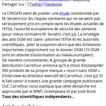
Offensive
en
Partager sur :
Twitter
Facebook
anti-
Le CRIIGEN vient de publier une
étude
coordonnée par
OGM
M. Seralini sur les risques sanitaires qui ne seraient pas
sérieusement pris en compte dans les études actuelles de
l’EFSA, l’autorité européenne de sécurité des aliments
(pour mieux connaitre M. Seralini, c’est
ici
). La stratégie
des anti OGM est claire : pilonner l’EFSA et les autorités
scientifiques, jeter la suspicion alors que des échéances
importantes s’approchent sur le dossier OGM (15 OGM
sont en attente d’autorisation au niveau européen) .
De manière concomitante, le groupe de grande
distribution Carrefour annonce qu’il a choisi d’estampiller
300 produits de sa propre marque « nourri sans OGM »
(l’interview du directeur executif de Carrefour, c’est
ici
). Et
le fait savoir à travers une grande campagne publicitaire.
Ouf, Carrefour nous explique que cette démarche est
approuvée par le WWF, Greenpeace et par José Bové.
Tous des scientifiques indépendants…