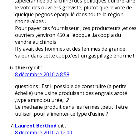
,apelé(année de la chine) des politiques qui prefaire
le vote des ouvriers greviste, plutot que le vote de
quelque pegnos éparpillé dans toute la région
rhone-alpes .
Pour payer ces fournisseur , ces producteurs ,et ces
ouvriers ,environ 450 a l’époque ,la coop a du
vendre au chinois .
Il y avait des hommes et des femmes de grande
valeur dans cette coop,c’est un gaspillage énorme !
thierry
dit :
8 décembre 2010 à 8:58
questions : Est il possible de construire (a petite
échelle) une usine produisant des engrais azoté
,type ammo,ou urée,…?
Le methane produit dans les fermes ,peut il etre
utiliser ,pour alimenter ce type d’usine ?
Laurent Berthod
dit :
8 décembre 2010 à 12:00