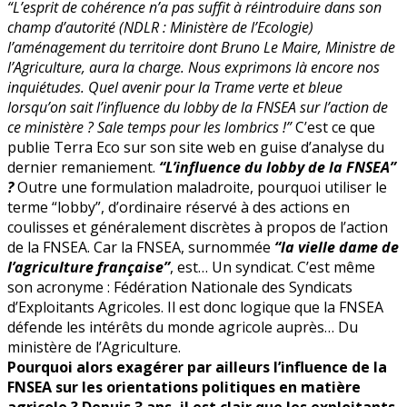
“L’esprit de cohérence n’a pas suffit à réintroduire dans son
dit,
champ d’autorité (NDLR : Ministère de l’Ecologie)
lobby
l’aménagement du territoire dont Bruno Le Maire, Ministre de
?
l’Agriculture, aura la charge. Nous exprimons là encore nos
inquiétudes. Quel avenir pour la Trame verte et bleue
lorsqu’on sait l’influence du lobby de la FNSEA sur l’action de
ce ministère ? Sale temps pour les lombrics !”
C’est ce que
publie Terra Eco sur son site web en guise d’analyse du
dernier remaniement.
“L’influence du lobby de la FNSEA”
?
Outre une formulation maladroite, pourquoi utiliser le
terme “lobby”, d’ordinaire réservé à des actions en
coulisses et généralement discrètes à propos de l’action
de la FNSEA. Car la FNSEA, surnommée
“la vielle dame de
l’agriculture française”
, est… Un syndicat. C’est même
son acronyme : Fédération Nationale des Syndicats
d’Exploitants Agricoles. Il est donc logique que la FNSEA
défende les intérêts du monde agricole auprès… Du
ministère de l’Agriculture.
Pourquoi alors exagérer par ailleurs l’influence de la
FNSEA sur les orientations politiques en matière
agricole ? Depuis 3 ans, il est clair que les exploitants