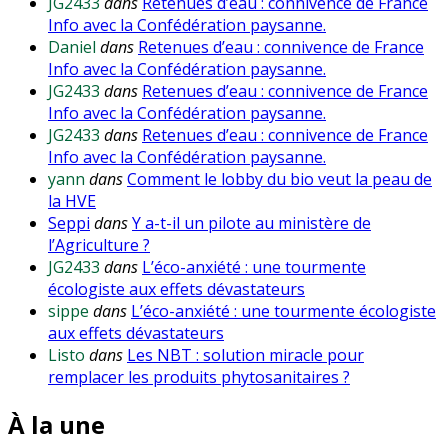
JG2433
dans
Retenues d’eau : connivence de France
Info avec la Confédération paysanne.
Daniel
dans
Retenues d’eau : connivence de France
Info avec la Confédération paysanne.
JG2433
dans
Retenues d’eau : connivence de France
Info avec la Confédération paysanne.
JG2433
dans
Retenues d’eau : connivence de France
Info avec la Confédération paysanne.
yann
dans
Comment le lobby du bio veut la peau de
la HVE
Seppi
dans
Y a-t-il un pilote au ministère de
l’Agriculture ?
JG2433
dans
L’éco-anxiété : une tourmente
écologiste aux effets dévastateurs
sippe
dans
L’éco-anxiété : une tourmente écologiste
aux effets dévastateurs
Listo
dans
Les NBT : solution miracle pour
remplacer les produits phytosanitaires ?
À la une