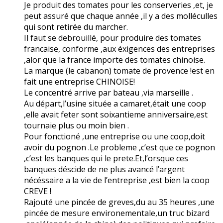
Je produit des tomates pour les conserveries ,et, je
peut assuré que chaque année ,il y a des molléculles
qui sont retirée du marcher.
Il faut se debrouillé, pour produire des tomates
francaise, conforme ,aux éxigences des entreprises
,alor que la france importe des tomates chinoise.
La marque (le cabanon) tomate de provence !est en
fait une entreprise CHINOISE!
Le concentré arrive par bateau ,via marseille .
Au départ,l’usine située a camaret,était une coop
,elle avait feter sont soixantieme anniversaire,est
tournaie plus ou moin bien .
Pour fonctioné ,une entreprise ou une coop,doit
avoir du pognon .Le probleme ,c’est que ce pognon
,c’est les banques qui le prete.Et,l’orsque ces
banques déscide de ne plus avancé l’argent
nécéssaire a la vie de l’entreprise ,est bien la coop
CREVE !
Rajouté une pincée de greves,du au 35 heures ,une
pincée de mesure environementale,un truc bizard