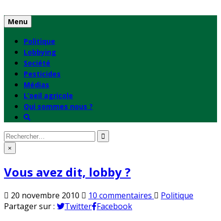
Skip
to
Menu
content
Politique
Lobbying
Société
Pesticides
Médias
L’oeil agricole
Qui sommes nous ?
Rechercher
:
×
Vous avez dit, lobby ?
sur
Publié
20 novembre 2010
10 commentaires
Politique
Vous
en
Partager sur :
Twitter
Facebook
avez