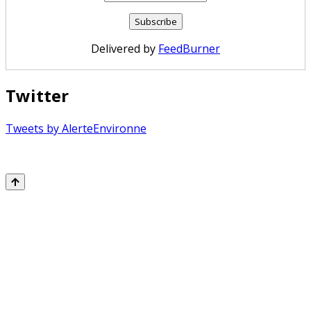
Delivered by
FeedBurner
Twitter
Tweets by AlerteEnvironne
Copyright © 2026 Alerte Environnement
Scroll
to
Top