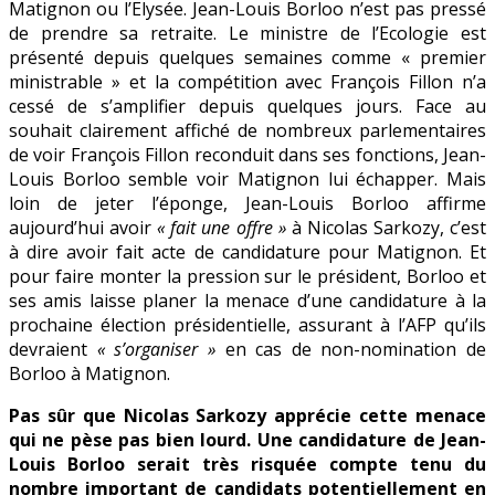
Matignon ou l’Elysée. Jean-Louis Borloo n’est pas pressé
Matignon
de prendre sa retraite. Le ministre de l’Ecologie est
à
présenté depuis quelques semaines comme « premier
l’Elysée
ministrable » et la compétition avec François Fillon n’a
?
cessé de s’amplifier depuis quelques jours. Face au
souhait clairement affiché de nombreux parlementaires
de voir François Fillon reconduit dans ses fonctions, Jean-
Louis Borloo semble voir Matignon lui échapper. Mais
loin de jeter l’éponge, Jean-Louis Borloo affirme
aujourd’hui avoir
« fait une offre »
à Nicolas Sarkozy, c’est
à dire avoir fait acte de candidature pour Matignon. Et
pour faire monter la pression sur le président, Borloo et
ses amis laisse planer la menace d’une candidature à la
prochaine élection présidentielle, assurant à l’AFP qu’ils
devraient
« s’organiser »
en cas de non-nomination de
Borloo à Matignon.
Pas sûr que Nicolas Sarkozy apprécie cette menace
qui ne pèse pas bien lourd. Une candidature de Jean-
Louis Borloo serait très risquée compte tenu du
nombre important de candidats potentiellement en