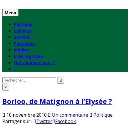
Skip
to
Menu
content
Politique
Lobbying
Société
Pesticides
Médias
L’oeil agricole
Qui sommes nous ?
Rechercher
:
×
Borloo, de Matignon à l’Elysée ?
sur
Publié
10 novembre 2010
Un commentaire
Politique
Borloo,
en
Partager sur :
Twitter
Facebook
de