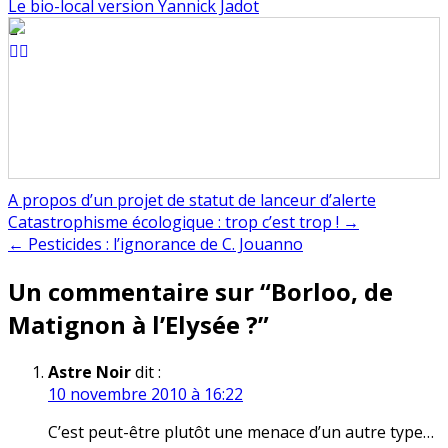
Le bio-local version Yannick Jadot
A propos d’un projet de statut de lanceur d’alerte
Navigation
Catastrophisme écologique : trop c’est trop ! →
← Pesticides : l’ignorance de C. Jouanno
de
Un commentaire sur “
Borloo, de
l’article
Matignon à l’Elysée ?
”
Astre Noir
dit :
10 novembre 2010 à 16:22
C’est peut-être plutôt une menace d’un autre type…