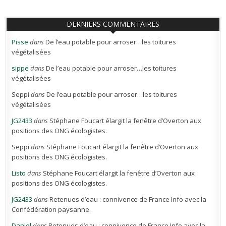
DERNIERS COMMENTAIRES
Pisse
dans
De l’eau potable pour arroser…les toitures
végétalisées
sippe
dans
De l’eau potable pour arroser…les toitures
végétalisées
Seppi
dans
De l’eau potable pour arroser…les toitures
végétalisées
JG2433
dans
Stéphane Foucart élargit la fenêtre d’Overton aux
positions des ONG écologistes.
Seppi
dans
Stéphane Foucart élargit la fenêtre d’Overton aux
positions des ONG écologistes.
Listo
dans
Stéphane Foucart élargit la fenêtre d’Overton aux
positions des ONG écologistes.
JG2433
dans
Retenues d’eau : connivence de France Info avec la
Confédération paysanne.
Daniel
dans
Retenues d’eau : connivence de France Info avec la