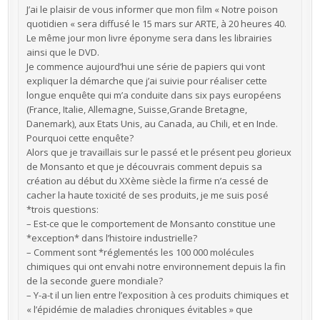
J’ai le plaisir de vous informer que mon film « Notre poison
quotidien « sera diffusé le 15 mars sur ARTE, à 20 heures 40.
Le même jour mon livre éponyme sera dans les librairies
ainsi que le DVD.
Je commence aujourd’hui une série de papiers qui vont
expliquer la démarche que j’ai suivie pour réaliser cette
longue enquête qui m’a conduite dans six pays européens
(France, Italie, Allemagne, Suisse,Grande Bretagne,
Danemark), aux Etats Unis, au Canada, au Chili, et en Inde.
Pourquoi cette enquête?
Alors que je travaillais sur le passé et le présent peu glorieux
de Monsanto et que je découvrais comment depuis sa
création au début du XXème siècle la firme n’a cessé de
cacher la haute toxicité de ses produits, je me suis posé
*trois questions:
– Est-ce que le comportement de Monsanto constitue une
*exception* dans l’histoire industrielle?
– Comment sont *réglementés les 100 000 molécules
chimiques qui ont envahi notre environnement depuis la fin
de la seconde guere mondiale?
– Y-a-t il un lien entre l’exposition à ces produits chimiques et
« l’épidémie de maladies chroniques évitables » que