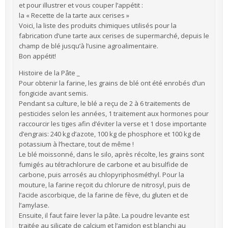
et pour illustrer et vous couper l’appétit :
la « Recette de la tarte aux cerises »
Voici, la liste des produits chimiques utilisés pour la
fabrication d’une tarte aux cerises de supermarché, depuis le
champ de blé jusqu’à l’usine agroalimentaire.
Bon appétit!
Histoire de la Pâte _
Pour obtenir la farine, les grains de blé ont été enrobés d’un
fongicide avant semis.
Pendant sa culture, le blé a reçu de 2 à 6 traitements de
pesticides selon les années, 1 traitement aux hormones pour
raccourcir les tiges afin d’éviter la verse et 1 dose importante
d’engrais: 240 kg d’azote, 100 kg de phosphore et 100 kg de
potassium à l’hectare, tout de même !
Le blé moissonné, dans le silo, après récolte, les grains sont
fumigés au tétrachlorure de carbone et au bisulfide de
carbone, puis arrosés au chlopyriphosméthyl. Pour la
mouture, la farine reçoit du chlorure de nitrosyl, puis de
l’acide ascorbique, de la farine de fève, du gluten et de
l’amylase.
Ensuite, il faut faire lever la pâte. La poudre levante est
traitée au silicate de calcium et l’amidon est blanchi au