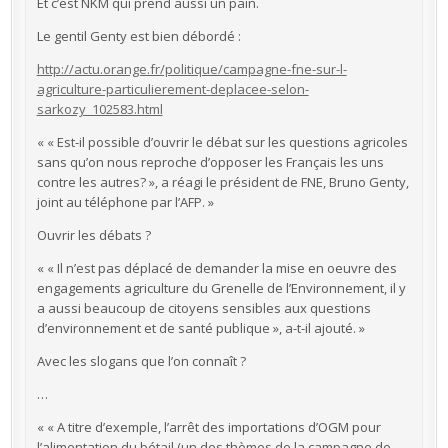
Et c’est NKM qui prend aussi un pain.
Le gentil Genty est bien débordé :
http://actu.orange.fr/politique/campagne-fne-sur-l-
agriculture-particulierement-deplacee-selon-
sarkozy_102583.html
« « Est-il possible d’ouvrir le débat sur les questions agricoles
sans qu’on nous reproche d’opposer les Français les uns
contre les autres? », a réagi le président de FNE, Bruno Genty,
joint au téléphone par l’AFP. »
Ouvrir les débats ?
« « Il n’est pas déplacé de demander la mise en oeuvre des
engagements agriculture du Grenelle de l’Environnement, il y
a aussi beaucoup de citoyens sensibles aux questions
d’environnement et de santé publique », a-t-il ajouté. »
Avec les slogans que l’on connaît ?
…
« « A titre d’exemple, l’arrêt des importations d’OGM pour
l’alimentation du bétail (un des thèmes de la campagne de