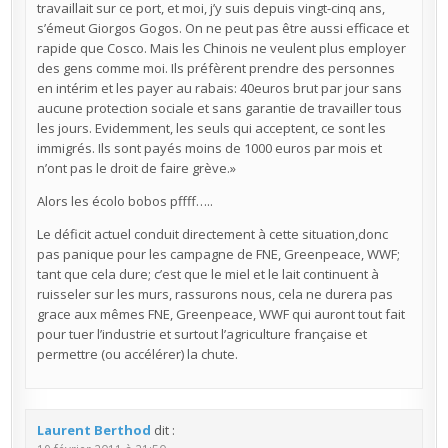
travaillait sur ce port, et moi, j’y suis depuis vingt-cinq ans,
s’émeut Giorgos Gogos. On ne peut pas être aussi efficace et
rapide que Cosco. Mais les Chinois ne veulent plus employer
des gens comme moi. Ils préfèrent prendre des personnes
en intérim et les payer au rabais: 40euros brut par jour sans
aucune protection sociale et sans garantie de travailler tous
les jours. Evidemment, les seuls qui acceptent, ce sont les
immigrés. Ils sont payés moins de 1000 euros par mois et
n’ont pas le droit de faire grève.»
Alors les écolo bobos pffff…..
Le déficit actuel conduit directement à cette situation,donc
pas panique pour les campagne de FNE, Greenpeace, WWF;
tant que cela dure; c’est que le miel et le lait continuent à
ruisseler sur les murs, rassurons nous, cela ne durera pas
grace aux mêmes FNE, Greenpeace, WWF qui auront tout fait
pour tuer l’industrie et surtout l’agriculture française et
permettre (ou accélérer) la chute.
Laurent Berthod
dit :