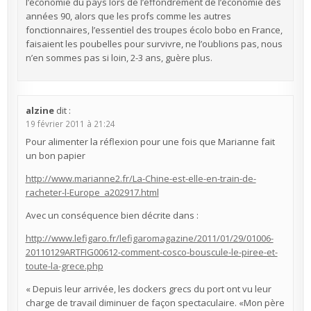
l’économie du pays lors de l’effondrement de l’économie des
années 90, alors que les profs comme les autres
fonctionnaires, l’essentiel des troupes écolo bobo en France,
faisaient les poubelles pour survivre, ne l’oublions pas, nous
n’en sommes pas si loin, 2-3 ans, guère plus.
alzine
dit :
19 février 2011 à 21:24
Pour alimenter la réflexion pour une fois que Marianne fait
un bon papier
http://www.marianne2.fr/La-Chine-est-elle-en-train-de-
racheter-l-Europe_a202917.html
Avec un conséquence bien décrite dans :
http://www.lefigaro.fr/lefigaromagazine/2011/01/29/01006-
20110129ARTFIG00612-comment-cosco-bouscule-le-piree-et-
toute-la-grece.php
« Depuis leur arrivée, les dockers grecs du port ont vu leur
charge de travail diminuer de façon spectaculaire. «Mon père