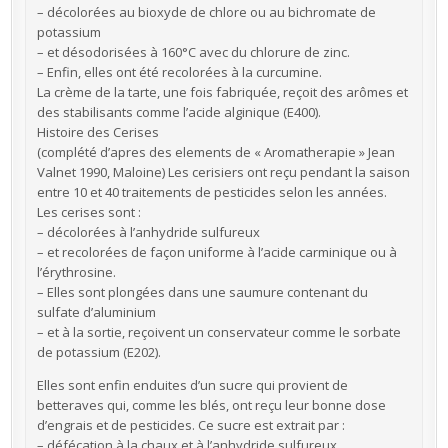
– décolorées au bioxyde de chlore ou au bichromate de
potassium
– et désodorisées à 160°C avec du chlorure de zinc.
– Enfin, elles ont été recolorées à la curcumine.
La crème de la tarte, une fois fabriquée, reçoit des arômes et
des stabilisants comme l’acide alginique (E400).
Histoire des Cerises
(complété d’apres des elements de « Aromatherapie » Jean
Valnet 1990, Maloine) Les cerisiers ont reçu pendant la saison
entre 10 et 40 traitements de pesticides selon les années.
Les cerises sont :
– décolorées à l’anhydride sulfureux
– et recolorées de façon uniforme à l’acide carminique ou à
l’érythrosine.
– Elles sont plongées dans une saumure contenant du
sulfate d’aluminium
– et à la sortie, reçoivent un conservateur comme le sorbate
de potassium (E202).
Elles sont enfin enduites d’un sucre qui provient de
betteraves qui, comme les blés, ont reçu leur bonne dose
d’engrais et de pesticides. Ce sucre est extrait par :
– défécation à la chaux et à l’anhydride sulfureux,