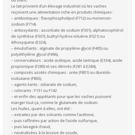
Le lait provient d’un élevage industriel où les vaches
reçoivent une alimentation riche en produits chimiques :
– antibiotiques : flavophospholipol (F712) ou monensin-
sodium (F714)
– antioxydants : ascorbate de sodium (F301), alphatocophérol
de synthèse (F307), buthyl-hydrox-toluène (F321) ou
éthoxyquine (E324),
– émulsifiants : alginate de propylène-glycol (F405) ou
polyéthylène glycol (F496),
– conservateurs : acide acétique, acide tartrique (E334), acide
propionique (F280) et ses dérivés (F281 à E284),
– composés azotés chimiques : urée (F801) ou diurédo-
isobutane (F803),
– agents liants : stéarate de sodium,
– colorants : F131 ou F142
– et enfin des appétants pour que les vaches puissent
manger tout ça, comme le glutamate de sodium.
Les huiles, quant à elles, ont été :
– extraites par des solvants comme l’acétone,
– puis raffinées par action de l’acide sulfurique,
– puis lavageà chaud,
– neutralisées à la lessive de soude,