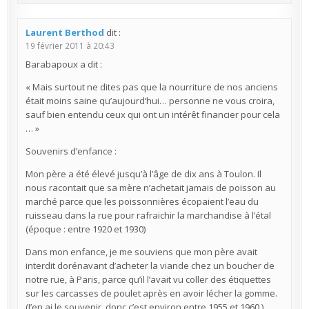
Laurent Berthod
dit :
19 février 2011 à 20:43
Barabapoux a dit :
« Mais surtout ne dites pas que la nourriture de nos anciens
était moins saine qu’aujourd’hui… personne ne vous croira,
sauf bien entendu ceux qui ont un intérêt financier pour cela
… »
Souvenirs d’enfance :
Mon père a été élevé jusqu’à l’âge de dix ans à Toulon. Il
nous racontait que sa mère n’achetait jamais de poisson au
marché parce que les poissonnières écopaient l’eau du
ruisseau dans la rue pour rafraichir la marchandise à l’étal
(époque : entre 1920 et 1930)
Dans mon enfance, je me souviens que mon père avait
interdit dorénavant d’acheter la viande chez un boucher de
notre rue, à Paris, parce qu’il l’avait vu coller des étiquettes
sur les carcasses de poulet après en avoir lécher la gomme.
(J’en ai le souvenir, donc c’est environ entre 1955 et 1960.)