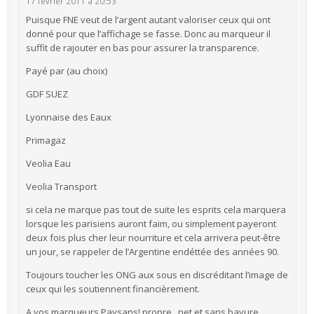
17 février 2011 à 20:53
Puisque FNE veut de l’argent autant valoriser ceux qui ont
donné pour que l’affichage se fasse. Donc au marqueur il
suffit de rajouter en bas pour assurer la transparence.
Payé par (au choix)
GDF SUEZ
Lyonnaise des Eaux
Primagaz
Veolia Eau
Veolia Transport
si cela ne marque pas tout de suite les esprits cela marquera
lorsque les parisiens auront faim, ou simplement payeront
deux fois plus cher leur nourriture et cela arrivera peut-être
un jour, se rappeler de l’Argentine endéttée des années 90.
Toujours toucher les ONG aux sous en discréditant l’image de
ceux qui les soutiennent financièrement.
A vos marqueurs Paysans! propre , net et sans bavure.