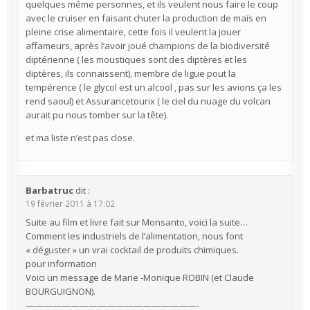
quelques même personnes, et ils veulent nous faire le coup
avec le cruiser en faisant chuter la production de maïs en
pleine crise alimentaire, cette fois il veulent la jouer
affameurs, après l’avoir joué champions de la biodiversité
diptérienne ( les moustiques sont des diptères et les
diptères, ils connaissent), membre de ligue pout la
tempérence ( le glycol est un alcool , pas sur les avions ça les
rend saoul) et Assurancetourix ( le ciel du nuage du volcan
aurait pu nous tomber sur la tête).
et ma liste n’est pas close.
Barbatruc
dit :
19 février 2011 à 17:02
Suite au film et livre fait sur Monsanto, voici la suite…
Comment les industriels de l’alimentation, nous font
« déguster » un vrai cocktail de produits chimiques.
pour information
Voici un message de Marie -Monique ROBIN (et Claude
BOURGUIGNON).
———————————————————-