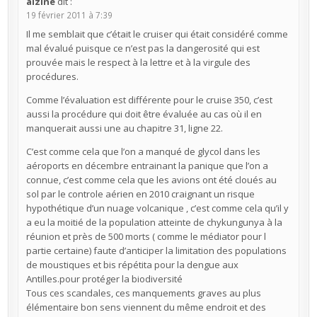
alzine
dit :
19 février 2011 à 7:39
Il me semblait que c’était le cruiser qui était considéré comme
mal évalué puisque ce n’est pas la dangerosité qui est
prouvée mais le respect à la lettre et à la virgule des
procédures.
Comme l’évaluation est différente pour le cruise 350, c’est
aussi la procédure qui doit être évaluée au cas où il en
manquerait aussi une au chapitre 31, ligne 22.
C’est comme cela que l’on a manqué de glycol dans les
aéroports en décembre entrainant la panique que l’on a
connue, c’est comme cela que les avions ont été cloués au
sol par le controle aérien en 2010 craignant un risque
hypothétique d’un nuage volcanique , c’est comme cela qu’il y
a eu la moitié de la population atteinte de chykungunya à la
réunion et près de 500 morts ( comme le médiator pour l
partie certaine) faute d’anticiper la limitation des populations
de moustiques et bis répétita pour la dengue aux
Antilles.pour protéger la biodiversité
Tous ces scandales, ces manquements graves au plus
élémentaire bon sens viennent du même endroit et des