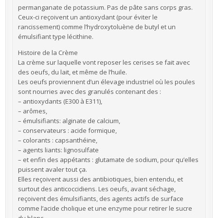
permanganate de potassium. Pas de pâte sans corps gras.
Ceux-ci reçoivent un antioxydant (pour éviter le
rancissement) comme l’hydroxytoluène de butyl et un
émulsifiant type lécithine.
Histoire de la Crème
La crème sur laquelle vont reposer les cerises se fait avec
des oeufs, du lait, et même de l’huile.
Les oeufs proviennent d’un élevage industriel où les poules
sont nourries avec des granulés contenant des :
– antioxydants (E300 à E311),
– arômes,
– émulsifiants: alginate de calcium,
– conservateurs : acide formique,
– colorants : capsanthéine,
– agents liants: lignosulfate
– et enfin des appétants : glutamate de sodium, pour qu’elles
puissent avaler tout ça.
Elles reçoivent aussi des antibiotiques, bien entendu, et
surtout des anticoccidiens. Les oeufs, avant séchage,
reçoivent des émulsifiants, des agents actifs de surface
comme l’acide cholique et une enzyme pour retirer le sucre
du blanc.