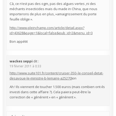
Cà, ce n’est pas des ogm, pas des algues vertes ,ni des
méchants insecticides mais du made in China, que nous
importerons de plus en plus, »amaigrissement du porte
feuille oblige ».
http://www.pleinchamp.com/article/detail.aspx?
id=43628&page=1&local=false&pub_id=2&menu_id=3
Bon appétit
wackes seppi
dit :
19 février 2011 à 0:33
http://www.suite101.fr/content/cruiser-350–le-conseil-detat-
desavoue-le-ministre-b-lemaire-a25270
)on
Ah ! Ils viennent de toucher 1.500 euros (mais combien ont-ils
investi dans cette affaire ?). Cela paiera peut-être la
correction de « générent » en « génèrent ».