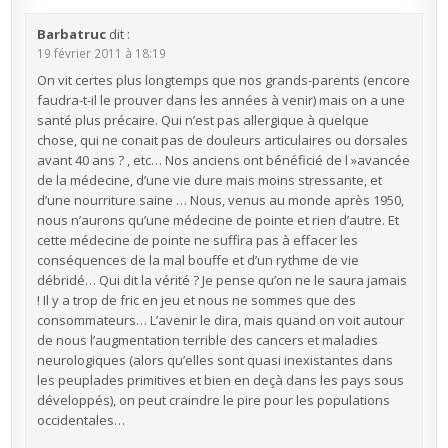
Barbatruc
dit :
19 février 2011 à 18:19
On vit certes plus longtemps que nos grands-parents (encore
faudra-t-il le prouver dans les années à venir) mais on a une
santé plus précaire. Qui n’est pas allergique à quelque
chose, qui ne conait pas de douleurs articulaires ou dorsales
avant 40 ans ? , etc… Nos anciens ont bénéficié de l »avancée
de la médecine, d’une vie dure mais moins stressante, et
d’une nourriture saine … Nous, venus au monde après 1950,
nous n’aurons qu’une médecine de pointe et rien d’autre. Et
cette médecine de pointe ne suffira pas à effacer les
conséquences de la mal bouffe et d’un rythme de vie
débridé… Qui dit la vérité ? Je pense qu’on ne le saura jamais
! Il y a trop de fric en jeu et nous ne sommes que des
consommateurs… L’avenir le dira, mais quand on voit autour
de nous l’augmentation terrible des cancers et maladies
neurologiques (alors qu’elles sont quasi inexistantes dans
les peuplades primitives et bien en deçà dans les pays sous
développés), on peut craindre le pire pour les populations
occidentales…