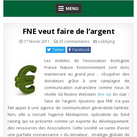
Skip
MENU
to
content
FNE veut faire de l’argent
sur
Publié
17 février 2011
25 commentaires
Lobbying
FNE
en
veut
Twitter
Facebook
faire
de
l’argent
Les mobiles de l’association écologiste
France Nature Environnement sont donc
maintenant au grand jour : récupérer des
donateurs grâce à une campagne de
communication outrancière comme nous le
révèle Gil Rivière Wekstein
(lire ici)
. En clair :
faire de l’argent. Ajoutons que FNE n’a pas
fait appel à une agence de communication généraliste lambda.
Non, elle a recruté l’agence Mediaprism, spécialiste du fund
raising qui se présente comme un experte du développement
des ressources des Associations. Cette société se vante d’avoir
une parfaite connaissance « du donateur, stratégie globale de