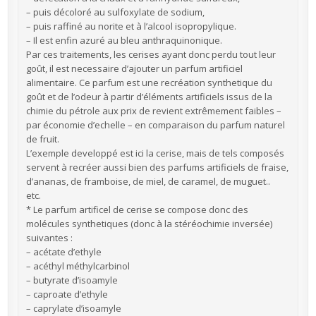
– puis décoloré au sulfoxylate de sodium,
– puis raffiné au norite et à l’alcool isopropylique.
– Il est enfin azuré au bleu anthraquinonique.
Par ces traitements, les cerises ayant donc perdu tout leur
goût, il est necessaire d’ajouter un parfum artificiel
alimentaire. Ce parfum est une recréation synthetique du
goût et de l’odeur à partir d’éléments artificiels issus de la
chimie du pétrole aux prix de revient extrêmement faibles –
par économie d’echelle – en comparaison du parfum naturel
de fruit.
L’exemple developpé est ici la cerise, mais de tels composés
servent à recréer aussi bien des parfums artificiels de fraise,
d’ananas, de framboise, de miel, de caramel, de muguet..
etc.
* Le parfum artificel de cerise se compose donc des
molécules synthetiques (donc à la stéréochimie inversée)
suivantes :
– acétate d’ethyle
– acéthyl méthylcarbinol
– butyrate d’isoamyle
– caproate d’ethyle
– caprylate d’isoamyle