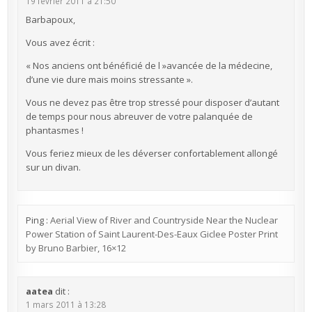
19 février 2011 à 21:50
Barbapoux,
Vous avez écrit :
« Nos anciens ont bénéficié de l »avancée de la médecine,
d’une vie dure mais moins stressante ».
Vous ne devez pas être trop stressé pour disposer d’autant
de temps pour nous abreuver de votre palanquée de
phantasmes !
Vous feriez mieux de les déverser confortablement allongé
sur un divan.
Ping :
Aerial View of River and Countryside Near the Nuclear
Power Station of Saint Laurent-Des-Eaux Giclee Poster Print
by Bruno Barbier, 16×12
aatea
dit :
1 mars 2011 à 13:28