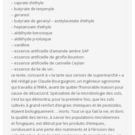
– caprate d’ethyle
– butyrate de terpenyle
– geraniol
– butyrate de geranyl – acetylacetate d’ethyle
– heptanoate d’ethyle
– aldéhyde benzoique
– aldéhyde p-toluique
– vanilline
– essence artificielle d’amande amère SAP
– essence artificielle de girofle Bourbon
– essence artificielle de cannelle Ceylan
– essence de lie de vin .
ce texte, consacré à « la tarte aux cerises de supermarché » a
été rédigé par Claude Bourguignon, un ingénieur agronome
qui travailla à l’INRA, avant de quitter l’honorable maison pour
cause de désaccord. Spécialiste de la microbiologie des sols,
c’est lui qui démontra, pour la première fois, que les sols
cultivés à grand renfort d’engrais chimiques et de pesticides,
étaient biologiquement … morts. Tout ce qui fait la vie, et donc
la qualité des terres, à savoir les populations microbiennes
et fongiques, est détruit par les produits chimiques,
conduisant à une perte des nutriments et à l’érosion des