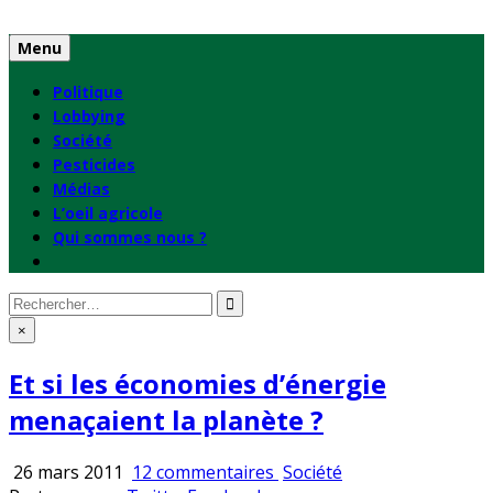
Skip
to
Menu
content
Politique
Lobbying
Société
Pesticides
Médias
L’oeil agricole
Qui sommes nous ?
Rechercher
:
×
Et si les économies d’énergie
menaçaient la planète ?
sur
Publié
26 mars 2011
12 commentaires
Société