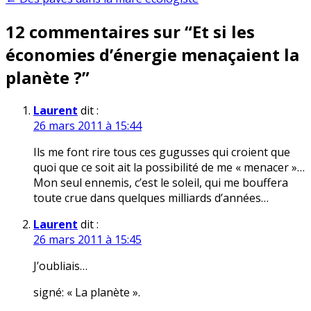
de
12 commentaires sur “
Et si les
l’article
économies d’énergie menaçaient la
planète ?
”
Laurent
dit :
26 mars 2011 à 15:44
Ils me font rire tous ces gugusses qui croient que
quoi que ce soit ait la possibilité de me « menacer »…
Mon seul ennemis, c’est le soleil, qui me bouffera
toute crue dans quelques milliards d’années…
Laurent
dit :
26 mars 2011 à 15:45
J’oubliais…
signé: « La planète ».