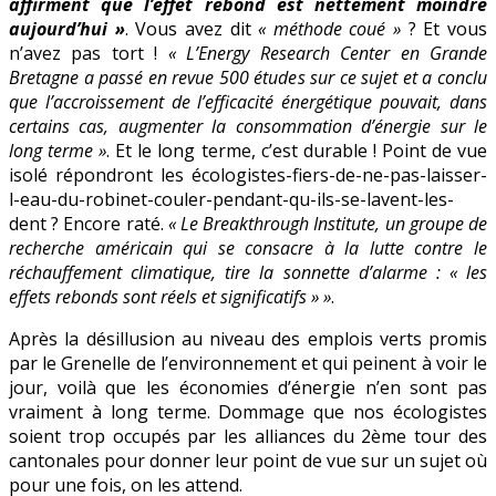
affirment que l’effet rebond est nettement moindre
aujourd’hui »
. Vous avez dit
« méthode coué »
? Et vous
n’avez pas tort !
« L’Energy Research Center en Grande
Bretagne a passé en revue 500 études sur ce sujet et a conclu
que l’accroissement de l’efficacité énergétique pouvait, dans
certains cas, augmenter la consommation d’énergie sur le
long terme »
. Et le long terme, c’est durable ! Point de vue
isolé répondront les écologistes-fiers-de-ne-pas-laisser-
l-eau-du-robinet-couler-pendant-qu-ils-se-lavent-les-
dent ? Encore raté.
« Le Breakthrough Institute, un groupe de
recherche américain qui se consacre à la lutte contre le
réchauffement climatique, tire la sonnette d’alarme : « les
effets rebonds sont réels et significatifs » »
.
Après la désillusion au niveau des emplois verts promis
par le Grenelle de l’environnement et qui peinent à voir le
jour, voilà que les économies d’énergie n’en sont pas
vraiment à long terme. Dommage que nos écologistes
soient trop occupés par les alliances du 2ème tour des
cantonales pour donner leur point de vue sur un sujet où
pour une fois, on les attend.