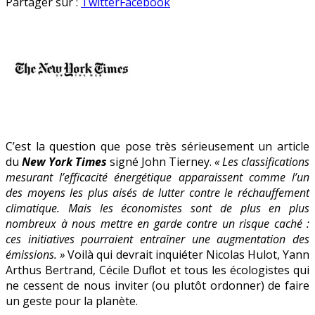
Et
en
Partager sur :
Twitter
Facebook
si
les
économies
d’énergie
menaçaient
la
planète
?
C’est la question que pose très sérieusement un article
du
New York Times
signé John Tierney.
« Les classifications
mesurant l’efficacité énergétique apparaissent comme l’un
des moyens les plus aisés de lutter contre le réchauffement
climatique. Mais les économistes sont de plus en plus
nombreux à nous mettre en garde contre un risque caché :
ces initiatives pourraient entraîner une augmentation des
émissions. »
Voilà qui devrait inquiéter Nicolas Hulot, Yann
Arthus Bertrand, Cécile Duflot et tous les écologistes qui
ne cessent de nous inviter (ou plutôt ordonner) de faire
un geste pour la planète.