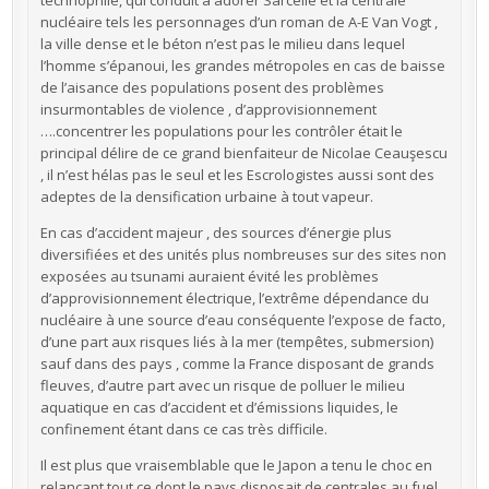
technophile, qui conduit à adorer Sarcelle et la centrale
nucléaire tels les personnages d’un roman de A-E Van Vogt ,
la ville dense et le béton n’est pas le milieu dans lequel
l’homme s’épanoui, les grandes métropoles en cas de baisse
de l’aisance des populations posent des problèmes
insurmontables de violence , d’approvisionnement
….concentrer les populations pour les contrôler était le
principal délire de ce grand bienfaiteur de Nicolae Ceauşescu
, il n’est hélas pas le seul et les Escrologistes aussi sont des
adeptes de la densification urbaine à tout vapeur.
En cas d’accident majeur , des sources d’énergie plus
diversifiées et des unités plus nombreuses sur des sites non
exposées au tsunami auraient évité les problèmes
d’approvisionnement électrique, l’extrême dépendance du
nucléaire à une source d’eau conséquente l’expose de facto,
d’une part aux risques liés à la mer (tempêtes, submersion)
sauf dans des pays , comme la France disposant de grands
fleuves, d’autre part avec un risque de polluer le milieu
aquatique en cas d’accident et d’émissions liquides, le
confinement étant dans ce cas très difficile.
Il est plus que vraisemblable que le Japon a tenu le choc en
relançant tout ce dont le pays disposait de centrales au fuel