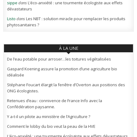
sippe
dans
L’éco-anxiété : une tourmente écologiste aux effets
dévastateurs
Listo
dans
Les NBT : solution miracle pour remplacer les produits
phytosanitaires ?
À LA UNE
De l’eau potable pour arroser…les toitures végétalisées
Gaspard Koening assure la promotion d’une agriculture bio
idéalisée
Stéphane Foucart élargit la fenêtre d’Overton aux positions des
ONG écologistes.
Retenues d’eau : connivence de France Info avec la
Confédération paysanne.
Y a-t-il un pilote au ministère de l’Agriculture ?
Comment le lobby du bio veut la peau de la HVE
L’éco-anxiété : une tourmente écologiste aux effets dévastateurs