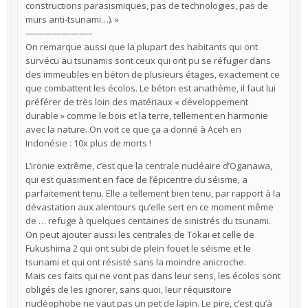
constructions parasismiques, pas de technologies, pas de
murs anti-tsunami…). »
———————–
On remarque aussi que la plupart des habitants qui ont
survécu au tsunamis sont ceux qui ont pu se réfugier dans
des immeubles en béton de plusieurs étages, exactement ce
que combattent les écolos. Le béton est anathème, il faut lui
préférer de très loin des matériaux « développement
durable » comme le bois et la terre, tellement en harmonie
avec la nature. On voit ce que ça a donné à Aceh en
Indonésie : 10x plus de morts !
L’ironie extrême, c’est que la centrale nucléaire d’Oganawa,
qui est quasiment en face de l’épicentre du séisme, a
parfaitement tenu. Elle a tellement bien tenu, par rapport à la
dévastation aux alentours qu’elle sert en ce moment même
de … refuge à quelques centaines de sinistrés du tsunami.
On peut ajouter aussi les centrales de Tokai et celle de
Fukushima 2 qui ont subi de plein fouet le séisme et le
tsunami et qui ont résisté sans la moindre anicroche.
Mais ces faits qui ne vont pas dans leur sens, les écolos sont
obligés de les ignorer, sans quoi, leur réquisitoire
nucléophobe ne vaut pas un pet de lapin. Le pire, c’est qu’à