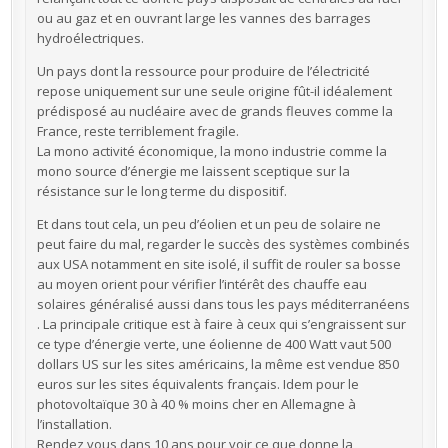
ou au gaz et en ouvrant large les vannes des barrages
hydroélectriques.
Un pays dont la ressource pour produire de l’électricité
repose uniquement sur une seule origine fût-il idéalement
prédisposé au nucléaire avec de grands fleuves comme la
France, reste terriblement fragile.
La mono activité économique, la mono industrie comme la
mono source d’énergie me laissent sceptique sur la
résistance sur le long terme du dispositif.
Et dans tout cela, un peu d’éolien et un peu de solaire ne
peut faire du mal, regarder le succès des systèmes combinés
aux USA notamment en site isolé, il suffit de rouler sa bosse
au moyen orient pour vérifier l’intérêt des chauffe eau
solaires généralisé aussi dans tous les pays méditerranéens
. La principale critique est à faire à ceux qui s’engraissent sur
ce type d’énergie verte, une éolienne de 400 Watt vaut 500
dollars US sur les sites américains, la même est vendue 850
euros sur les sites équivalents français. Idem pour le
photovoltaïque 30 à 40 % moins cher en Allemagne à
l’installation.
Rendez vous dans 10 ans pour voir ce que donne la