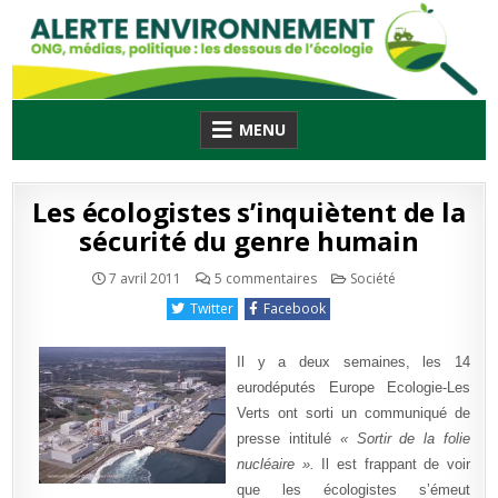
Skip
to
content
MENU
Les écologistes s’inquiètent de la
sécurité du genre humain
sur
Publié
7 avril 2011
5 commentaires
Société
Les
en
écologistes
Twitter
Facebook
s’inquiètent
de
la
sécurité
Il y a deux semaines, les 14
du
genre
eurodéputés Europe Ecologie-Les
humain
Verts ont sorti un communiqué de
presse intitulé
« Sortir de la folie
nucléaire ».
Il est frappant de voir
que les écologistes s’émeut