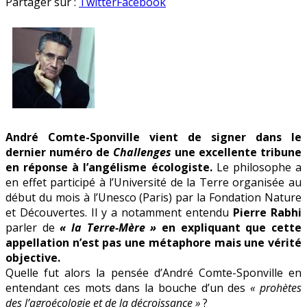
« Non,
en
Partager sur :
Twitter
Facebook
la
terre
n’est
pas
bonne
mère »
André Comte-Sponville vient de signer dans le
dernier numéro de
Challenges
une excellente tribune
en réponse à l’angélisme écologiste.
Le philosophe a
en effet participé à l’Université de la Terre organisée au
début du mois à l’Unesco (Paris) par la Fondation Nature
et Découvertes. Il y a notamment entendu
Pierre Rabhi
parler de
« la Terre-Mère »
en expliquant que cette
appellation n’est pas une métaphore mais une vérité
objective.
Quelle fut alors la pensée d’André Comte-Sponville en
entendant ces mots dans la bouche d’un des
« prohètes
des l’agroécologie et de la décroissance »
?