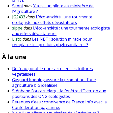
la HVE
Seppi
dans
Y a-t-il un pilote au ministère de
l’Agriculture ?
JG2433
dans
L’éco-anxiété : une tourmente
écologiste aux effets dévastateurs
sippe
dans
L’éco-anxiété : une tourmente écologiste
aux effets dévastateurs
Listo
dans
Les NBT : solution miracle pour
remplacer les produits phytosanitaires ?
À la une
De l’eau potable pour arroser…les toitures
végétalisées
Gaspard Koening assure la promotion d’une
agriculture bio idéalisée
Stéphane Foucart élargit la fenêtre d’Overton aux
positions des ONG écologistes.
Retenues d’eau : connivence de France Info avec la
Confédération paysanne.
Y a-t-il un pilote au ministère de l’Agriculture ?