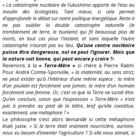
« La catastrophe nucléaire de Fukushima apporte de l’eau au
moulin des écologistes. Tant mieux, si cela permet
d’approfondir le débat sur notre politique énergétique. Reste à
ne pas oublier la double catastrophe naturelle (le
tremblement de terre, le tsunami) qui fit beaucoup plus de
morts, en tout cas pour l’instant, et sans laquelle l’autre
catastrophe n’aurait pas eu lieu.
Qu’une centre nucléaire
puisse être dangereuse, nul ne peut l’ignorer. Mais que
la nature soit bonne, qui peut encore y croire ?
«
Revenons à la
« Terre-Mère »
si chère à Pierre Rabhi.
Pour André Comte-Sponville,
« la maternité, au sens strict,
ne peut exister qu’à l’intérieur d’une même espèce : la mère
d’un poulain est forcément une jumen, la mère d’un humain
forcément une femme. Or, c’est ce que la Terre ne surait être.
Qu’en conclure, sinon que l’expression « Terre-Mère » n’est
pas à prendre au pied de la lettre, bref qu’elle constitue,
exactement, une métaphore ? »
Le philosophe s’est alors demandé si cette métaphore
était juste.
« Si la terre était vraiment nourricière, aurions-
nous eu besoin d’inventer l’agriculture ? Si elle nous aimait, si