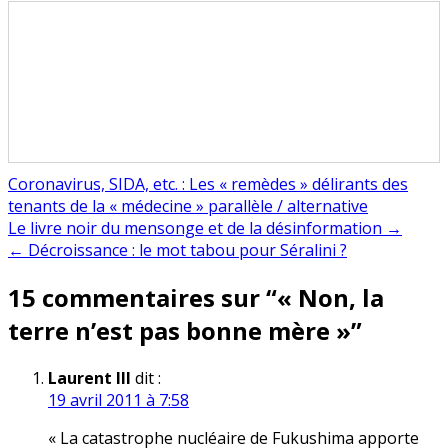
Coronavirus, SIDA, etc. : Les « remèdes » délirants des
tenants de la « médecine » parallèle / alternative
Navigation
Le livre noir du mensonge et de la désinformation →
← Décroissance : le mot tabou pour Séralini ?
de
15 commentaires sur “
« Non, la
l’article
terre n’est pas bonne mère »
”
Laurent III
dit :
19 avril 2011 à 7:58
« La catastrophe nucléaire de Fukushima apporte