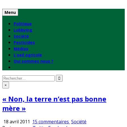
Skip
to
Menu
content
Politique
Lobbying
Société
Pesticides
Médias
L’oeil agricole
Qui sommes nous ?
Rechercher
:
×
« Non, la terre n’est pas bonne
mère »
sur
Publié
18 avril 2011
15 commentaires
Société