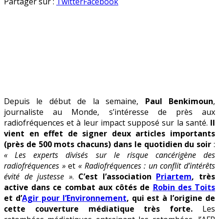
Coup
en
Partager sur :
Twitter
Facebook
de
projecteur
sur
les
anti-
ondes
!
Depuis le début de la semaine,
Paul Benkimoun
,
journaliste au Monde, s’intéresse de près aux
radiofréquences et à leur impact supposé sur la santé.
Il
vient en effet de signer deux articles importants
(près de 500 mots chacuns) dans le quotidien du soir
:
« Les experts divisés sur le risque cancérigène des
radiofréquences »
et
« Radiofréquences : un conflit d’intérêts
évité de justesse »
.
C’est l’association
Priartem
, très
active dans ce combat aux côtés de
Robin des Toits
et d’
Agir pour l’Environnement
, qui est à l’origine de
cette couverture médiatique très forte.
Les