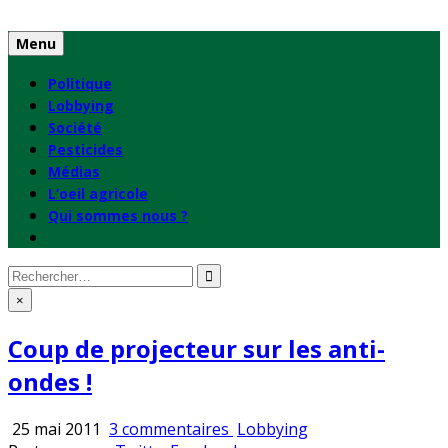
Skip
to
Menu
content
Politique
Lobbying
Société
Pesticides
Médias
L’oeil agricole
Qui sommes nous ?
Rechercher
:
×
Coup de projecteur sur les anti-
ondes !
sur
Publié
25 mai 2011
3 commentaires
Lobbying