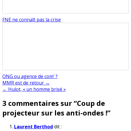
FNE ne connaît pas la crise
ONG ou agence de com’ ?
Navigation
MMR est de retour →
← Hulot, « un homme brisé »
de
3 commentaires sur “
Coup de
l’article
projecteur sur les anti-ondes !
”
Laurent Berthod
dit :