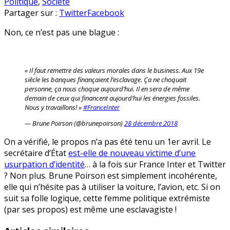
Brune
en
Politique
,
Société
Poirson
Partager sur :
Twitter
Facebook
compare
Non, ce n’est pas une blague :
les
énergies
fossiles
à…
« Il faut remettre des valeurs morales dans le business. Aux 19e
l’esclavage
siècle les banques finançaient l’esclavage. Ça ne choquait
personne, ça nous choque aujourd’hui. Il en sera de même
demain de ceux qui financent aujourd’hui les énergies fossiles.
Nous y travaillons! »
#FranceInter
— Brune Poirson (@brunepoirson)
28 décembre 2018
On a vérifié, le propos n’a pas été tenu un 1er avril. Le
secrétaire d’État
est-elle de nouveau victime d’une
usurpation d’identité
… à la fois sur France Inter et Twitter
? Non plus. Brune Poirson est simplement incohérente,
elle qui n’hésite pas à utiliser la voiture, l’avion, etc. Si on
suit sa folle logique, cette femme politique extrémiste
(par ses propos) est même une esclavagiste !