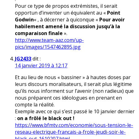
Pour ce type de propos extrémistes, il serait
opportun d’inventer un équivalent au «
Point
Godwin
« , à décerner à quiconque «
Pour avoir
habilement amené la discussion jusqu’à la
comparaison finale
».
http://www.team-aaz.com/up-
pics/images/1547462895.jpg
JG2433
dit :
14 janvier 2019 à 12:17
Et au lieu de nous « bassiner » à hautes doses par
leurs discours moralisateurs, il serait plus légitime
qu’ils nous informent sur l’avenir (non radieux) que
nous préparent ces idéologues en prenant en
compte la réalité.
Exemple avec ce qui s’est passé le 10 janvier dernier
:
on a frôlé le black out !
https://www.bfmtv.com/economie/sous-tension-le-
reseau-electrique-francais-a-frole-jeudi-soir-le-
black-out-1610207.html