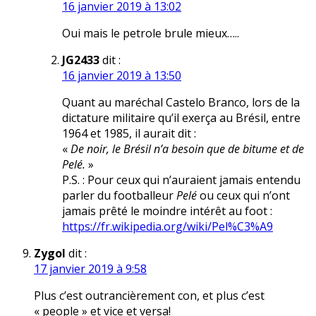
16 janvier 2019 à 13:02
Oui mais le petrole brule mieux…..
JG2433
dit :
16 janvier 2019 à 13:50
Quant au maréchal Castelo Branco, lors de la
dictature militaire qu’il exerça au Brésil, entre
1964 et 1985, il aurait dit :
«
De noir, le Brésil n’a besoin que de bitume et de
Pelé.
»
P.S. : Pour ceux qui n’auraient jamais entendu
parler du footballeur
Pelé
ou ceux qui n’ont
jamais prêté le moindre intérêt au foot :
https://fr.wikipedia.org/wiki/Pel%C3%A9
Zygol
dit :
17 janvier 2019 à 9:58
Plus c’est outrancièrement con, et plus c’est
« people » et vice et versa!