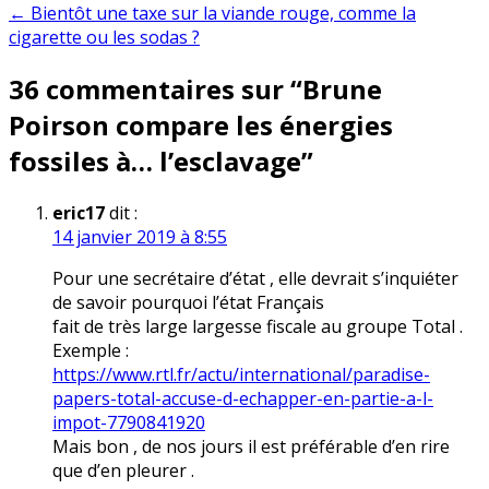
de
← Bientôt une taxe sur la viande rouge, comme la
l’article
cigarette ou les sodas ?
36 commentaires sur “
Brune
Poirson compare les énergies
fossiles à… l’esclavage
”
eric17
dit :
14 janvier 2019 à 8:55
Pour une secrétaire d’état , elle devrait s’inquiéter
de savoir pourquoi l’état Français
fait de très large largesse fiscale au groupe Total .
Exemple :
https://www.rtl.fr/actu/international/paradise-
papers-total-accuse-d-echapper-en-partie-a-l-
impot-7790841920
Mais bon , de nos jours il est préférable d’en rire
que d’en pleurer .