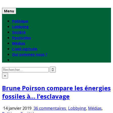
Skip
to
Menu
content
Politique
Lobbying
Société
Pesticides
Médias
L’oeil agricole
Qui sommes nous ?
Rechercher
:
×
Brune Poirson compare les énergies
fossiles à… l’esclavage
sur
Publié
14 janvier 2019
36 commentaires
Lobbying
,
Médias
,