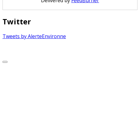
Delivered by
FeedBurner
Twitter
Tweets by AlerteEnvironne
Copyright © 2026 Alerte Environnement
Scroll
to
Top