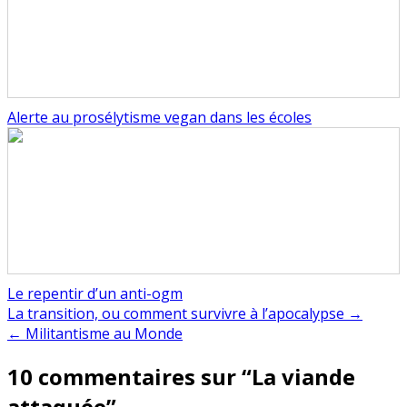
Alerte au prosélytisme vegan dans les écoles
Le repentir d’un anti-ogm
Navigation
La transition, ou comment survivre à l’apocalypse →
← Militantisme au Monde
de
10 commentaires sur “
La viande
l’article
attaquée
”