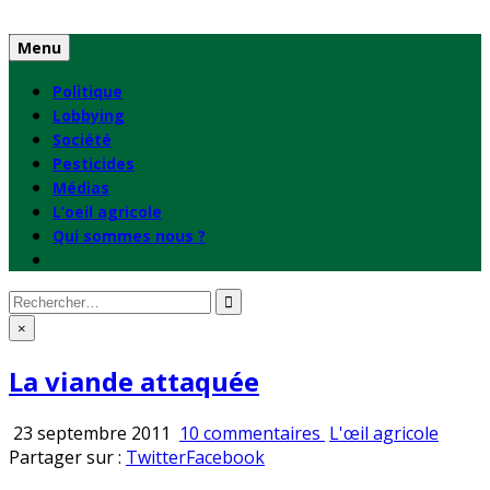
Skip
to
Menu
content
Politique
Lobbying
Société
Pesticides
Médias
L’oeil agricole
Qui sommes nous ?
Rechercher
:
×
La viande attaquée
sur
Publié
23 septembre 2011
10 commentaires
L'œil agricole
La
en
Partager sur :
Twitter
Facebook
viande