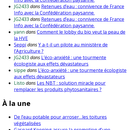
JG2433
dans
Retenues d’eau : connivence de France
Info avec la Confédération paysanne.
JG2433
dans
Retenues d’eau : connivence de France
Info avec la Confédération paysanne.
yann
dans
Comment le lobby du bio veut la peau de
la HVE
Seppi
dans
Y a-t-il un pilote au ministère de
l’Agriculture ?
JG2433
dans
L’éco-anxiété : une tourmente
écologiste aux effets dévastateurs
sippe
dans
L’éco-anxiété : une tourmente écologiste
aux effets dévastateurs
Listo
dans
Les NBT : solution miracle pour
remplacer les produits phytosanitaires ?
À la une
De l’eau potable pour arroser…les toitures
végétalisées
Gaspard Koening assure la promotion d’une