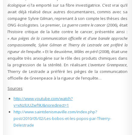
écologique »
) l’a emporté sur sa fibre investigatrice. C’est vrai qu’il
avait déjà réalisé deux autres documentaires, commis avec sa
compagne Sylvie Gilman, reprenant à son compte les thèses des
ONG écologistes. Le premier,
La guerre contre le cancer
(2006), était
l’histoire critique de la lutte contre le cancer, présentée ainsi :
« Aux pièges de la communication officielle et d’une banale approche
compassionnelle, Sylvie Gilman et Thierry de Lestrade ont préféré la
rigueur de l’enquête. »
Et le deuxième,
Mâles en péril
(2008), était une
enquête très anxiogène sur le rôle des produits chimiques dans
la progression de la stérilité. En réalisant
L’aventure Greenpeace
,
Thierry de Lestrade a préféré les pièges de la communication
officielle de Greenpeace à la rigueur de l’enquête…
Sources
http://www.youtube.com/watch?
v=xNzlUUZwf9U&noredirect=1
http://www.saintdenismaville.com/index.php?
post/2010/05/02/Les-bobos-et-les-popos-par-Thierry-
Delestrade