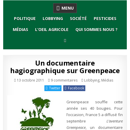
Skip
MENU
to
content
POLITIQUE
LOBBYING
SOCIÉTÉ
PESTICIDES
MÉDIAS
L’OEIL AGRICOLE
QUI SOMMES NOUS ?
Un documentaire
hagiographique sur Greenpeace
sur
Publié
13 octobre 2011
9 commentaires
Lobbying
,
Médias
Un
en
documentaire
Twitter
Facebook
hagiographique
sur
Greenpeace
Greenpeace souffle cette
année ses 40 bougies. Pour
l’occasion, France 5 a diffusé fin
septembre
L’aventure
Greenpeace
, un documentaire