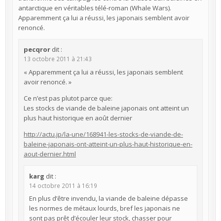
antarctique en véritables télé-roman (Whale Wars).
Apparemment ça lui a réussi, les japonais semblent avoir
renoncé.
pecqror
dit :
13 octobre 2011 à 21:43
« Apparemment ça lui a réussi, les japonais semblent
avoir renoncé. »
Ce n’est pas plutot parce que:
Les stocks de viande de baleine japonais ont atteint un
plus haut historique en août dernier
http://actu.jp/la-une/168941-les-stocks-de-viande-de-
baleine-japonais-ont-atteint-un-plus-haut-historique-en-
aout-dernier.html
karg
dit :
14 octobre 2011 à 16:19
En plus d’être invendu, la viande de baleine dépasse
les normes de métaux lourds, bref les japonais ne
sont pas prêt d’écouler leur stock, chasser pour