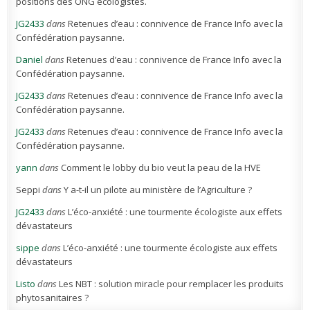
positions des ONG écologistes.
JG2433
dans
Retenues d’eau : connivence de France Info avec la
Confédération paysanne.
Daniel
dans
Retenues d’eau : connivence de France Info avec la
Confédération paysanne.
JG2433
dans
Retenues d’eau : connivence de France Info avec la
Confédération paysanne.
JG2433
dans
Retenues d’eau : connivence de France Info avec la
Confédération paysanne.
yann
dans
Comment le lobby du bio veut la peau de la HVE
Seppi
dans
Y a-t-il un pilote au ministère de l’Agriculture ?
JG2433
dans
L’éco-anxiété : une tourmente écologiste aux effets
dévastateurs
sippe
dans
L’éco-anxiété : une tourmente écologiste aux effets
dévastateurs
Listo
dans
Les NBT : solution miracle pour remplacer les produits
phytosanitaires ?