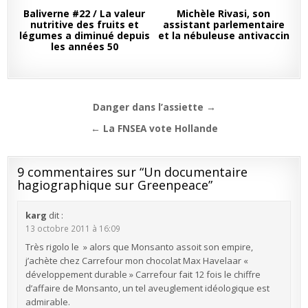
Baliverne #22 / La valeur
Michèle Rivasi, son
nutritive des fruits et
assistant parlementaire
légumes a diminué depuis
et la nébuleuse antivaccin
les années 50
Navigation
Danger dans l’assiette →
de
← La FNSEA vote Hollande
l’article
9 commentaires sur “
Un documentaire
hagiographique sur Greenpeace
”
karg
dit :
13 octobre 2011 à 16:09
Très rigolo le » alors que Monsanto assoit son empire,
j’achète chez Carrefour mon chocolat Max Havelaar «
développement durable » Carrefour fait 12 fois le chiffre
d’affaire de Monsanto, un tel aveuglement idéologique est
admirable.