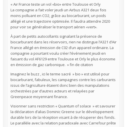
« Air France teste un vol «bio» entre Toulouse et Orly
La compagnie a fait voler jeudi un Airbus A321 deux fois
moins polluant en CO2, grâce au biocarburant, un poids
allégé et une trajectoire optimisée. Il faudra attendre 2020
pour voir se généraliser le transport aérien «vert».
À part de petits autocollants signalant la présence de
biocarburant dans les réservoirs, rien ne distingue l’A321 d’Air
France allégé en émission de C02 d’un appareil ordinaire. La
compagnie a pourtant voulu créer l’événement jeudi en
faisant du vol AF6129 entre Toulouse et Orly le plus économe
en émission de gaz carbonique. » fin de citation
Imaginez le buzz , ici le terme sacré » bio » est utilisé pour
biocarburant, fabuleux, les campagnes contre les carburants
issus de l’agriculture étaient donc bien des manipulations
orchestrées par d’autres acteurs et relayées par
Greenpeace moyennant finance.
Visionner sans restriction « Quantum of solace » et savourer
la déclaration d’alias Dominic Greene sur le développement
durable lors de la réception visant à de récuperer des fonds.
Le parallèle avec la relation paradoxale avec Carrefour prête