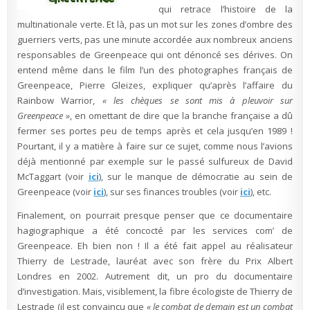
qui retrace l’histoire de la
multinationale verte. Et là, pas un mot sur les zones d’ombre des
guerriers verts, pas une minute accordée aux nombreux anciens
responsables de Greenpeace qui ont dénoncé ses dérives. On
entend même dans le film l’un des photographes français de
Greenpeace, Pierre Gleizes, expliquer qu’après l’affaire du
Rainbow Warrior,
« les chèques se sont mis à pleuvoir sur
Greenpeace »
, en omettant de dire que la branche française a dû
fermer ses portes peu de temps après et cela jusqu’en 1989 !
Pourtant, il y a matière à faire sur ce sujet, comme nous l’avions
déjà mentionné par exemple sur le passé sulfureux de David
McTaggart (voir
ici
), sur le manque de démocratie au sein de
Greenpeace (voir
ici
), sur ses finances troubles (voir
ici
), etc.
Finalement, on pourrait presque penser que ce documentaire
hagiographique a été concocté par les services com’ de
Greenpeace. Eh bien non ! Il a été fait appel au réalisateur
Thierry de Lestrade, lauréat avec son frère du Prix Albert
Londres en 2002. Autrement dit, un pro du documentaire
d’investigation. Mais, visiblement, la fibre écologiste de Thierry de
Lestrade (il est convaincu que
« le combat de demain est un combat