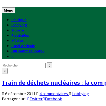
Skip
to
Menu
content
Politique
Lobbying
Société
Pesticides
Médias
L’oeil agricole
Qui sommes nous ?
Rechercher
:
×
Train de déchets nucléaires : la com
sur
Publié
6 décembre 2011
4 commentaires
Lobbying
Train
en
Partager sur :
Twitter
Facebook
de