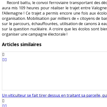
Record battu, le convoi ferroviaire transportant des d
déchets
aura mis 109 heures pour réaliser le trajet entre Valog
nucléaires
l’Allemagne ! Ce trajet a permis encore une fois aux écol
:
organisation. Mobilisation par milliers de « citoyens de bas
la
sur le parcours, échauffourées, utilisation de canons à eau
com
sur la question nucléaire. A croire que les écolos sont bi
parfaitement
organiser une campagne électorale !
huilée
des
Articles similaires
écolos
Un viticulteur se fait tirer dessus en traitant sa parcelle,