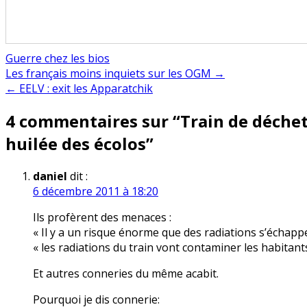
Guerre chez les bios
Navigation
Les français moins inquiets sur les OGM →
← EELV : exit les Apparatchik
de
4 commentaires sur “
Train de déchet
l’article
huilée des écolos
”
daniel
dit :
6 décembre 2011 à 18:20
Ils profèrent des menaces :
« Il y a un risque énorme que des radiations s’échappe
« les radiations du train vont contaminer les habitant
Et autres conneries du même acabit.
Pourquoi je dis connerie: