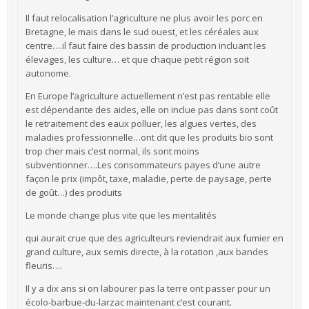
Il faut relocalisation l’agriculture ne plus avoir les porc en
Bretagne, le mais dans le sud ouest, et les céréales aux
centre….il faut faire des bassin de production incluant les
élevages, les culture… et que chaque petit région soit
autonome.
En Europe l’agriculture actuellement n’est pas rentable elle
est dépendante des aides, elle on inclue pas dans sont coût
le retraitement des eaux polluer, les algues vertes, des
maladies professionnelle…ont dit que les produits bio sont
trop cher mais c’est normal, ils sont moins
subventionner….Les consommateurs payes d’une autre
façon le prix (impôt, taxe, maladie, perte de paysage, perte
de goût…) des produits
Le monde change plus vite que les mentalités
qui aurait crue que des agriculteurs reviendrait aux fumier en
grand culture, aux semis directe, à la rotation ,aux bandes
fleuris….
Il y a dix ans si on labourer pas la terre ont passer pour un
écolo-barbue-du-larzac maintenant c’est courant.