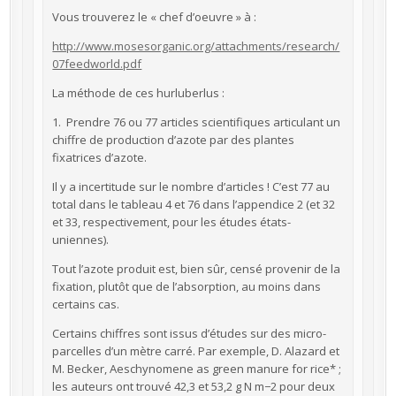
Vous trouverez le « chef d’oeuvre » à :
http://www.mosesorganic.org/attachments/research/
07feedworld.pdf
La méthode de ces hurluberlus :
1. Prendre 76 ou 77 articles scientifiques articulant un
chiffre de production d’azote par des plantes
fixatrices d’azote.
Il y a incertitude sur le nombre d’articles ! C’est 77 au
total dans le tableau 4 et 76 dans l’appendice 2 (et 32
et 33, respectivement, pour les études états-
uniennes).
Tout l’azote produit est, bien sûr, censé provenir de la
fixation, plutôt que de l’absorption, au moins dans
certains cas.
Certains chiffres sont issus d’études sur des micro-
parcelles d’un mètre carré. Par exemple, D. Alazard et
M. Becker, Aeschynomene as green manure for rice* ;
les auteurs ont trouvé 42,3 et 53,2 g N m−2 pour deux