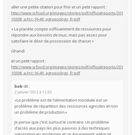
aller une petite citation pour finir et un petit rapport :
http://www.srfood.org/images/stories/pdf/officialreports/201
10308_a-hrc-16-49_agroecology_fr.pdf
« La planète compte suffisamment de ressources pour
répondre aux besoins de tous, mais pas assez pour
satisfaire le désir de possession de chacun »
Ghandi
et un petit rapport :
http://www.srfood.org/images/stories/pdf/officialreports/201
10308_a-hrc-16-49_agroecology_fr.pdf
bob
dit :
2 janvier 2012 à 12:20
«Le problème est de l’alimentation mondiale est un
problème de répartition des ressources agricoles et non
un problème de production.»
Je pense que c’est surtout le contraire. Un problème
d’accès aux pays les plus pauvres à des techniques
agronomiques modernes et un équipement adéquat.