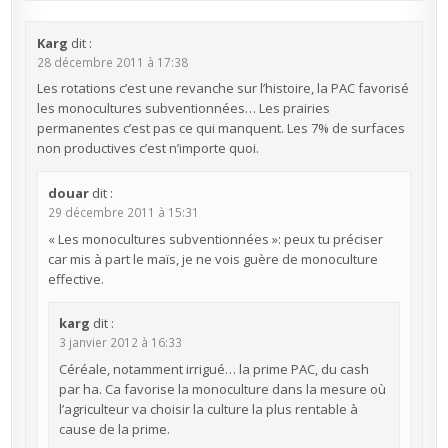
Karg
dit :
28 décembre 2011 à 17:38
Les rotations c’est une revanche sur l’histoire, la PAC favorisé
les monocultures subventionnées… Les prairies
permanentes c’est pas ce qui manquent. Les 7% de surfaces
non productives c’est n’importe quoi.
douar
dit :
29 décembre 2011 à 15:31
« Les monocultures subventionnées »: peux tu préciser
car mis à part le maïs, je ne vois guère de monoculture
effective.
karg
dit :
3 janvier 2012 à 16:33
Céréale, notamment irrigué… la prime PAC, du cash
par ha. Ca favorise la monoculture dans la mesure où
l’agriculteur va choisir la culture la plus rentable à
cause de la prime.