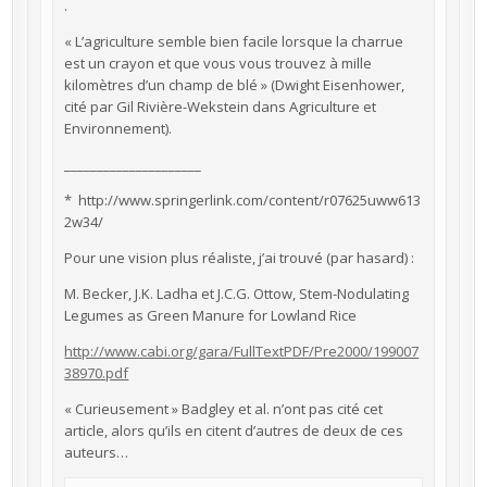
.
« L’agriculture semble bien facile lorsque la charrue
est un crayon et que vous vous trouvez à mille
kilomètres d’un champ de blé » (Dwight Eisenhower,
cité par Gil Rivière-Wekstein dans Agriculture et
Environnement).
_____________________
* http://www.springerlink.com/content/r07625uww613
2w34/
Pour une vision plus réaliste, j’ai trouvé (par hasard) :
M. Becker, J.K. Ladha et J.C.G. Ottow, Stem-Nodulating
Legumes as Green Manure for Lowland Rice
http://www.cabi.org/gara/FullTextPDF/Pre2000/199007
38970.pdf
« Curieusement » Badgley et al. n’ont pas cité cet
article, alors qu’ils en citent d’autres de deux de ces
auteurs…