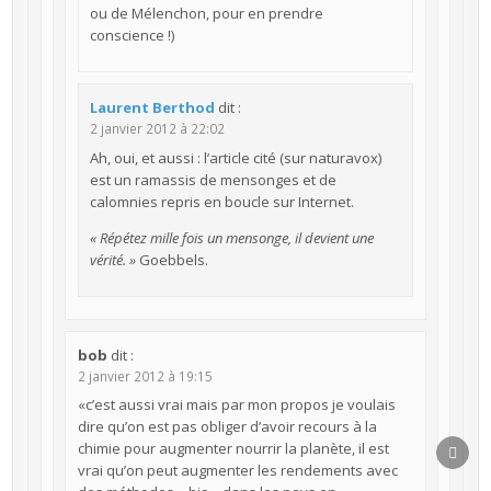
ou de Mélenchon, pour en prendre
conscience !)
Laurent Berthod
dit :
2 janvier 2012 à 22:02
Ah, oui, et aussi : l’article cité (sur naturavox)
est un ramassis de mensonges et de
calomnies repris en boucle sur Internet.
« Répétez mille fois un mensonge, il devient une
vérité. »
Goebbels.
bob
dit :
2 janvier 2012 à 19:15
«c’est aussi vrai mais par mon propos je voulais
dire qu’on est pas obliger d’avoir recours à la
chimie pour augmenter nourrir la planète, il est
SCR
TO
vrai qu’on peut augmenter les rendements avec
TOP