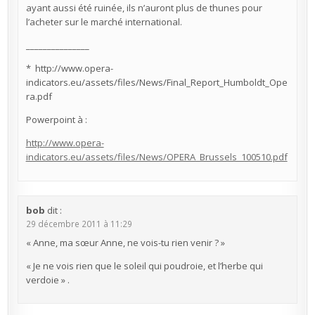
ayant aussi été ruinée, ils n’auront plus de thunes pour
l’acheter sur le marché international.
_______________
* http://www.opera-
indicators.eu/assets/files/News/Final_Report_Humboldt_Ope
ra.pdf
Powerpoint à :
http://www.opera-
indicators.eu/assets/files/News/OPERA_Brussels_100510.pdf
bob
dit :
29 décembre 2011 à 11:29
« Anne, ma sœur Anne, ne vois-tu rien venir ? »
« Je ne vois rien que le soleil qui poudroie, et l’herbe qui
verdoie » .