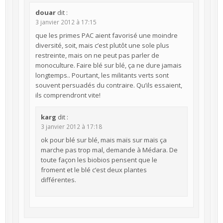
douar
dit :
3 janvier 2012 à 17:15
que les primes PAC aient favorisé une moindre
diversité, soit, mais c’est plutôt une sole plus
restreinte, mais on ne peut pas parler de
monoculture. Faire blé sur blé, ça ne dure jamais
longtemps.. Pourtant, les militants verts sont
souvent persuadés du contraire. Qu’ils essaient,
ils comprendront vite!
karg
dit :
3 janvier 2012 à 17:18
ok pour blé sur blé, mais maïs sur maïs ça
marche pas trop mal, demande à Médara. De
toute façon les biobios pensent que le
froment et le blé c’est deux plantes
différentes.