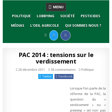
Skip
MENU
to
content
POLITIQUE
LOBBYING
SOCIÉTÉ
PESTICIDES
MÉDIAS
L’OEIL AGRICOLE
QUI SOMMES NOUS ?
PAC 2014 : tensions sur le
verdissement
sur
Publié
28 décembre 2011
38 commentaires
Politique
PAC
en
2014
Twitter
Facebook
:
tensions
sur
le
Lorsque l’on parle de la
verdissement
réforme de la PAC, la
question du
«
verdissement »
ou
«
greening »
(et non pas