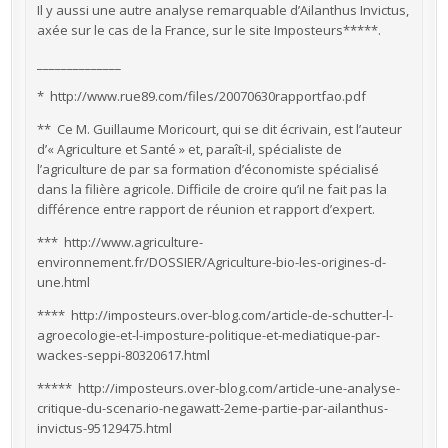
Il y aussi une autre analyse remarquable d’Ailanthus Invictus,
axée sur le cas de la France, sur le site Imposteurs*****.
______________
* http://www.rue89.com/files/20070630rapportfao.pdf
** Ce M. Guillaume Moricourt, qui se dit écrivain, est l’auteur
d’« Agriculture et Santé » et, paraît-il, spécialiste de
l’agriculture de par sa formation d’économiste spécialisé
dans la filière agricole. Difficile de croire qu’il ne fait pas la
différence entre rapport de réunion et rapport d’expert.
*** http://www.agriculture-
environnement.fr/DOSSIER/Agriculture-bio-les-origines-d-
une.html
**** http://imposteurs.over-blog.com/article-de-schutter-l-
agroecologie-et-l-imposture-politique-et-mediatique-par-
wackes-seppi-80320617.html
***** http://imposteurs.over-blog.com/article-une-analyse-
critique-du-scenario-negawatt-2eme-partie-par-ailanthus-
invictus-95129475.html