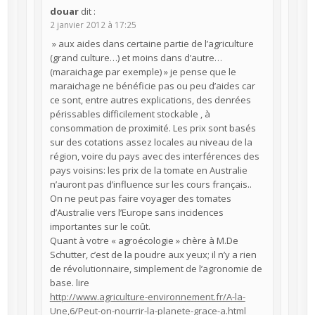
douar
dit :
2 janvier 2012 à 17:25
» aux aides dans certaine partie de l’agriculture
(grand culture…) et moins dans d’autre…
(maraichage par exemple) » je pense que le
maraichage ne bénéficie pas ou peu d’aides car
ce sont, entre autres explications, des denrées
périssables difficilement stockable , à
consommation de proximité. Les prix sont basés
sur des cotations assez locales au niveau de la
région, voire du pays avec des interférences des
pays voisins: les prix de la tomate en Australie
n’auront pas d’influence sur les cours français..
On ne peut pas faire voyager des tomates
d’Australie vers l’Europe sans incidences
importantes sur le coût.
Quant à votre « agroécologie » chère à M.De
Schutter, c’est de la poudre aux yeux; il n’y a rien
de révolutionnaire, simplement de l’agronomie de
base. lire
http://www.agriculture-environnement.fr/A-la-
Une,6/Peut-on-nourrir-la-planete-grace-a.html