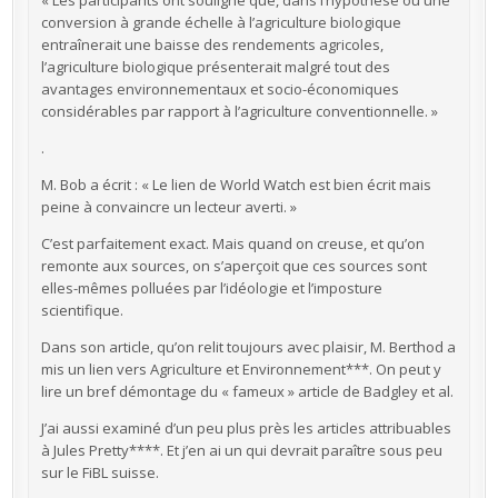
« Les participants ont souligné que, dans l’hypothèse où une
conversion à grande échelle à l’agriculture biologique
entraînerait une baisse des rendements agricoles,
l’agriculture biologique présenterait malgré tout des
avantages environnementaux et socio-économiques
considérables par rapport à l’agriculture conventionnelle. »
.
M. Bob a écrit : « Le lien de World Watch est bien écrit mais
peine à convaincre un lecteur averti. »
C’est parfaitement exact. Mais quand on creuse, et qu’on
remonte aux sources, on s’aperçoit que ces sources sont
elles-mêmes polluées par l’idéologie et l’imposture
scientifique.
Dans son article, qu’on relit toujours avec plaisir, M. Berthod a
mis un lien vers Agriculture et Environnement***. On peut y
lire un bref démontage du « fameux » article de Badgley et al.
J’ai aussi examiné d’un peu plus près les articles attribuables
à Jules Pretty****. Et j’en ai un qui devrait paraître sous peu
sur le FiBL suisse.