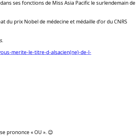
 dans ses fonctions de Miss Asia Pacific le surlendemain de
at du prix Nobel de médecine et médaille d’or du CNRS
s
.
ous-merite-le-titre-d-alsacien(ne)-de-l-
» se prononce « OU ». 😉