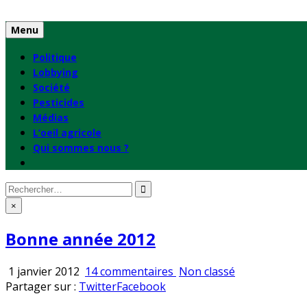
Skip
to
Menu
content
Politique
Lobbying
Société
Pesticides
Médias
L’oeil agricole
Qui sommes nous ?
Rechercher
:
×
Bonne année 2012
sur
Publié
1 janvier 2012
14 commentaires
Non classé
Bonne
en
Partager sur :
Twitter
Facebook
année