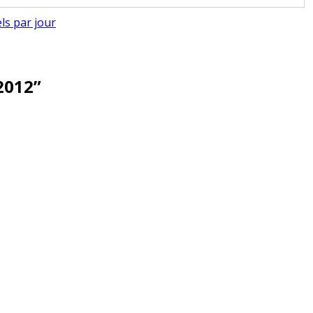
s par jour
2012
”