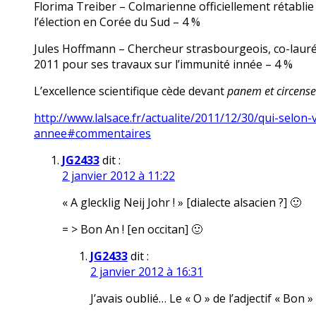
Florima Treiber – Colmarienne officiellement rétablie
l’élection en Corée du Sud – 4 %
Jules Hoffmann – Chercheur strasbourgeois, co-lauré
2011 pour ses travaux sur l’immunité innée – 4 %
L’excellence scientifique cède devant
panem et circense
http://www.lalsace.fr/actualite/2011/12/30/qui-selon-v
annee#commentaires
JG2433
dit :
2 janvier 2012 à 11:22
« A glecklig Neij Johr ! » [dialecte alsacien ?] 🙂
= > Bon An ! [en occitan] 🙂
JG2433
dit :
2 janvier 2012 à 16:31
J’avais oublié… Le « O » de l’adjectif « Bon 